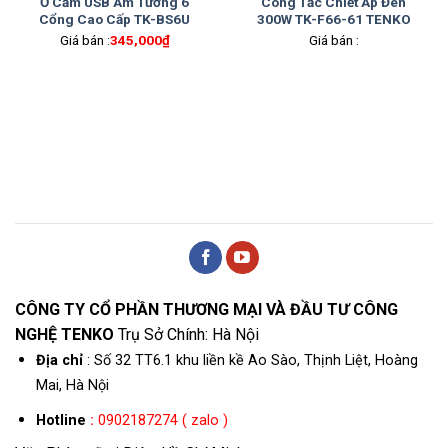
Ổ Cắm USB Âm Tường 6
Công Tắc Chiết Áp Đèn
Cổng Cao Cấp TK-BS6U
300W TK-F66-61 TENKO
Giá bán :
345,000
₫
Giá bán :
CÔNG TY CỔ PHẦN THƯƠNG MẠI VÀ ĐẦU TƯ CÔNG
NGHỆ TENKO
Trụ Sở Chính: Hà Nội
Địa chỉ
: Số 32 TT6.1 khu liền kề Ao Sào, Thịnh Liệt, Hoàng
Mai, Hà Nội
Hotline
:
0902187274 ( zalo )