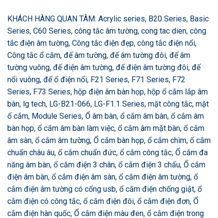
KHÁCH HÀNG QUAN TÂM: Acrylic series, B20 Series, Basic
Series, C60 Series, công tắc âm tường, cong tac dien, công
tắc điện âm tường, Công tắc điện đẹp, công tắc điện nổi,
Công tắc ổ cắm, đế âm tường, đế âm tường đôi, đế âm
tường vuông, đế điện âm tường, đế điện âm tường đôi, đế
nổi vuông, đế ổ điện nổi, F21 Series, F71 Series, F72
Series, F73 Series, hộp điện âm bàn họp, hộp ổ cắm lắp âm
bàn, lg tech, LG-B21-066, LG-F1.1 Series, mặt công tắc, mặt
ổ cắm, Module Series, Ổ âm bàn, ổ cắm âm bàn, ổ cắm âm
bàn họp, ổ cắm âm bàn làm việc, ổ cắm âm mặt bàn, ổ cắm
âm sàn, ổ cắm âm tường, Ổ cắm bàn họp, ổ cắm chìm, ổ cắm
chuẩn châu âu, ổ cắm chuẩn đức, ổ cắm công tắc, Ổ cắm đa
năng âm bàn, ổ cắm điện 3 chân, ổ cắm điện 3 chấu, Ổ cắm
điện âm bàn, ổ cắm điện âm sàn, ổ cắm điện âm tường, ổ
cắm điện âm tường có cổng usb, ổ cắm điện chống giật, ổ
cắm điện có công tắc, ổ cắm điện đôi, ổ cắm điện đơn, Ổ
cắm điện hàn quốc, Ổ cắm điện màu đen, ổ cắm điện trong