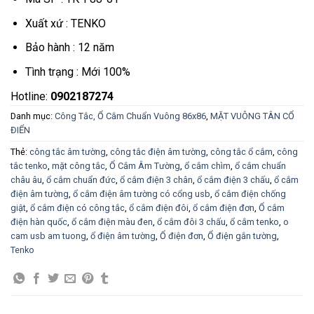
Xuất xứ : TENKO
Bảo hành : 12 năm
Tình trạng : Mới 100%
Hotline:
0902187274
Danh mục:
Công Tắc, Ổ Cắm Chuẩn Vuông 86x86
,
MẶT VUÔNG TÂN CỔ
ĐIỂN
Thẻ:
công tắc âm tường
,
công tắc điện âm tường
,
công tắc ổ cắm
,
công
tắc tenko
,
mặt công tắc
,
Ổ Cắm Âm Tường
,
ổ cắm chìm
,
ổ cắm chuẩn
châu âu
,
ổ cắm chuẩn đức
,
ổ cắm điện 3 chân
,
ổ cắm điện 3 chấu
,
ổ cắm
điện âm tường
,
ổ cắm điện âm tường có cổng usb
,
ổ cắm điện chống
giật
,
ổ cắm điện có công tắc
,
ổ cắm điện đôi
,
ổ cắm điện đơn
,
Ổ cắm
điện hàn quốc
,
ổ cắm điện màu đen
,
ổ cắm đôi 3 chấu
,
ổ cắm tenko
,
o
cam usb am tuong
,
ổ điện âm tường
,
Ổ điện đơn
,
Ổ điện gắn tường
,
Tenko