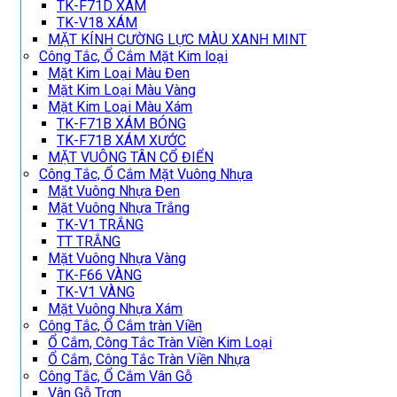
TK-F71D XÁM
TK-V18 XÁM
MẶT KÍNH CƯỜNG LỰC MÀU XANH MINT
Công Tắc, Ổ Cắm Mặt Kim loại
Mặt Kim Loại Màu Đen
Mặt Kim Loại Màu Vàng
Mặt Kim Loại Màu Xám
TK-F71B XÁM BÓNG
TK-F71B XÁM XƯỚC
MẶT VUÔNG TÂN CỔ ĐIỂN
Công Tắc, Ổ Cắm Mặt Vuông Nhựa
Mặt Vuông Nhựa Đen
Mặt Vuông Nhựa Trắng
TK-V1 TRẮNG
TT TRẮNG
Mặt Vuông Nhựa Vàng
TK-F66 VÀNG
TK-V1 VÀNG
Mặt Vuông Nhựa Xám
Công Tắc, Ổ Cắm tràn Viền
Ổ Cắm, Công Tắc Tràn Viền Kim Loại
Ổ Cắm, Công Tắc Tràn Viền Nhựa
Công Tắc, Ổ Cắm Vân Gỗ
Vân Gỗ Trơn