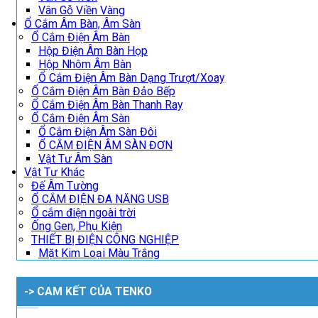
Vân Gỗ Viền Vàng
Ổ Cắm Âm Bàn, Âm Sàn
Ổ Cắm Điện Âm Bàn
Hộp Điện Âm Bàn Họp
Hộp Nhôm Âm Bàn
Ổ Cắm Điện Âm Bàn Dạng Trượt/Xoay
Ổ Cắm Điện Âm Bàn Đảo Bếp
Ổ Cắm Điện Âm Bàn Thanh Ray
Ổ Cắm Điện Âm Sàn
Ổ Cắm Điện Âm Sàn Đôi
Ổ CẮM ĐIỆN ÂM SÀN ĐƠN
Vật Tư Âm Sàn
Vật Tư Khác
Đế Âm Tường
Ổ CẮM ĐIỆN ĐA NĂNG USB
Ổ cắm điện ngoài trời
Ống Gen, Phụ Kiện
THIẾT BỊ ĐIỆN CÔNG NGHIỆP
Mặt Kim Loại Màu Trắng
-> CAM KẾT CỦA TENKO