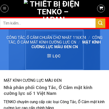
Skip
to
content
Tìm
kiếm:
CÔNG TẮC, Ổ CẮM CHUẨN CHỮ NHẬT 116X74
/
CÔNG
TẮC, Ổ CẮM MẶT KÍNH CƯỜNG LỰC CN
/
MẶT KÍNH
CƯỜNG LỰC MÀU ĐEN CN
LỌC
MẶT KÍNH CƯỜNG LỰC MÀU ĐEN
Nhà phân phối Công Tắc, Ổ Cắm mặt kính
cường lực số 1 Việt Nam
TENKO chuyên cung cấp các loại Công Tắc, Ổ Cắm mặt kính
cường lực cao cấp chính hãng.