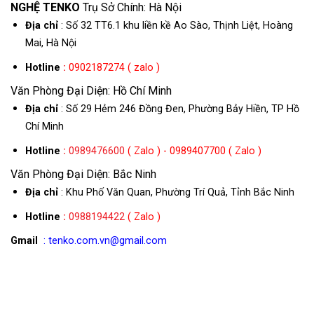
NGHỆ TENKO
Trụ Sở Chính: Hà Nội
Địa chỉ
: Số 32 TT6.1 khu liền kề Ao Sào, Thịnh Liệt, Hoàng
Mai, Hà Nội
Hotline
:
0902187274 ( zalo )
Văn Phòng Đại Diện: Hồ Chí Minh
Địa chỉ
: Số 29 Hẻm 246 Đồng Đen, Phường Bảy Hiền, TP Hồ
Chí Minh
Hotline
:
0989476600
( Zalo ) - 0989407700 ( Zalo )
Văn Phòng Đại Diện: Bắc Ninh
Địa chỉ
: Khu Phố Văn Quan, Phường Trí Quả, Tỉnh Bắc Ninh
Hotline
:
0988194422
( Zalo )
Gmail
: tenko.com.vn@gmail.com