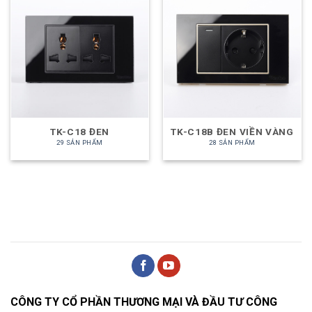
TK-C18 ĐEN
TK-C18B ĐEN VIỀN VÀNG
29 SẢN PHẨM
28 SẢN PHẨM
CÔNG TY CỔ PHẦN THƯƠNG MẠI VÀ ĐẦU TƯ CÔNG