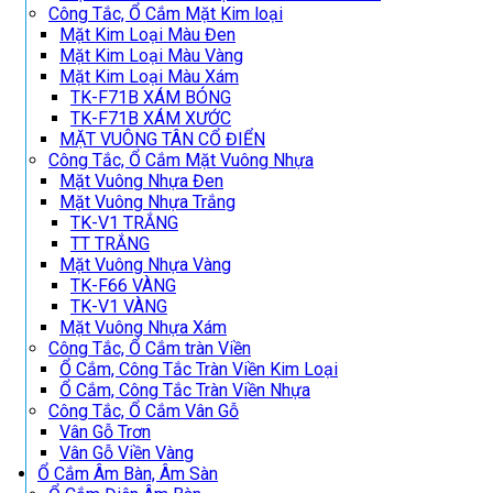
Công Tắc, Ổ Cắm Mặt Kim loại
Mặt Kim Loại Màu Đen
Mặt Kim Loại Màu Vàng
Mặt Kim Loại Màu Xám
TK-F71B XÁM BÓNG
TK-F71B XÁM XƯỚC
MẶT VUÔNG TÂN CỔ ĐIỂN
Công Tắc, Ổ Cắm Mặt Vuông Nhựa
Mặt Vuông Nhựa Đen
Mặt Vuông Nhựa Trắng
TK-V1 TRẮNG
TT TRẮNG
Mặt Vuông Nhựa Vàng
TK-F66 VÀNG
TK-V1 VÀNG
Mặt Vuông Nhựa Xám
Công Tắc, Ổ Cắm tràn Viền
Ổ Cắm, Công Tắc Tràn Viền Kim Loại
Ổ Cắm, Công Tắc Tràn Viền Nhựa
Công Tắc, Ổ Cắm Vân Gỗ
Vân Gỗ Trơn
Vân Gỗ Viền Vàng
Ổ Cắm Âm Bàn, Âm Sàn