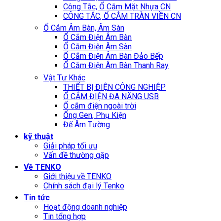
Công Tắc, Ổ Cắm Mặt Nhựa CN
CÔNG TẮC, Ổ CẮM TRÀN VIỀN CN
Ổ Cắm Âm Bàn, Âm Sàn
Ổ Cắm Điện Âm Bàn
Ổ Cắm Điện Âm Sàn
Ổ Cắm Điện Âm Bàn Đảo Bếp
Ổ Cắm Điện Âm Bàn Thanh Ray
Vật Tư Khác
THIẾT BỊ ĐIỆN CÔNG NGHIỆP
Ổ CẮM ĐIỆN ĐA NĂNG USB
Ổ cắm điện ngoài trời
Ống Gen, Phụ Kiện
Đế Âm Tường
kỹ thuật
Giải pháp tối ưu
Vấn đề thường gặp
Về TENKO
Giới thiệu về TENKO
Chính sách đại lý Tenko
Tin tức
Hoạt động doanh nghiệp
Tin tổng hợp