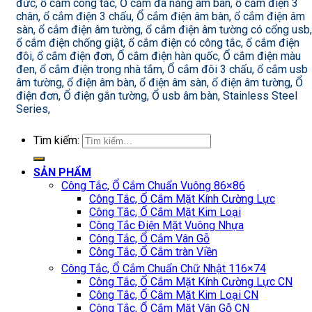
đức, ổ cắm công tắc, Ổ cắm đa năng âm bàn, ổ cắm điện 3
chân, ổ cắm điện 3 chấu, Ổ cắm điện âm bàn, ổ cắm điện âm
sàn, ổ cắm điện âm tường, ổ cắm điện âm tường có cổng usb,
ổ cắm điện chống giật, ổ cắm điện có công tắc, ổ cắm điện
đôi, ổ cắm điện đơn, Ổ cắm điện hàn quốc, Ổ cắm điện màu
đen, ổ cắm điện trong nhà tắm, Ổ cắm đôi 3 chấu, ổ cắm usb
âm tường, ổ điện âm bàn, ổ điện âm sàn, ổ điện âm tường, Ổ
điện đơn, Ổ điện gắn tường, Ổ usb âm bàn, Stainless Steel
Series,
Tìm kiếm:
SẢN PHẨM
Công Tắc, Ổ Cắm Chuẩn Vuông 86×86
Công Tắc, Ổ Cắm Mặt Kính Cường Lực
Công Tắc, Ổ Cắm Mặt Kim Loại
Công Tắc Điện Mặt Vuông Nhựa
Công Tắc, Ổ Cắm Vân Gỗ
Công Tắc, Ổ Cắm tràn Viền
Công Tắc, Ổ Cắm Chuẩn Chữ Nhật 116×74
Công Tắc, Ổ Cắm Mặt Kính Cường Lực CN
Công Tắc, Ổ Cắm Mặt Kim Loại CN
Công Tắc, Ổ Cắm Mặt Vân Gỗ CN