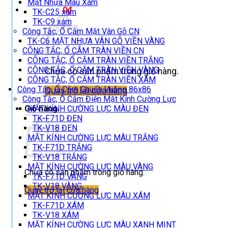
Mặt Nhựa Màu Xám
Giỏ hàng /
0
₫
TK-C25 xám
TK-C9 xám
Công Tắc, Ổ Cắm Mặt Vân Gỗ CN
TK-C6 MẶT NHỰA VÂN GỖ VIỀN VÀNG
CÔNG TẮC, Ổ CẮM TRÀN VIỀN CN
CÔNG TẮC, Ổ CẮM TRÀN VIỀN TRẮNG
CÔNG TẮC, Ổ CẮM TRÀN VIỀN VÀNG
Chưa có sản phẩm trong giỏ hàng.
CÔNG TẮC, Ổ CẮM TRÀN VIỀN XÁM
Công Tắc, Ổ Cắm Chuẩn Vuông 86x86
Quay trở lại cửa hàng
Công Tắc, Ổ Cắm Điện Mặt Kính Cường Lực
Giỏ hàng
MẶT KÍNH CƯỜNG LỰC MÀU ĐEN
TK-F71D ĐEN
TK-V18 ĐEN
MẶT KÍNH CƯỜNG LỰC MÀU TRẮNG
TK-F71D TRẮNG
TK-V18 TRẮNG
MẶT KÍNH CƯỜNG LỰC MÀU VÀNG
Chưa có sản phẩm trong giỏ hàng.
TK-F71D VÀNG
TK-V18 VÀNG
Quay trở lại cửa hàng
MẶT KÍNH CƯỜNG LỰC MÀU XÁM
TK-F71D XÁM
TK-V18 XÁM
MẶT KÍNH CƯỜNG LỰC MÀU XANH MINT