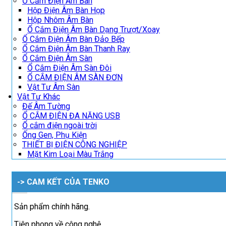
Ổ Cắm Điện Âm Bàn
Hộp Điện Âm Bàn Họp
Hộp Nhôm Âm Bàn
Ổ Cắm Điện Âm Bàn Dạng Trượt/Xoay
Ổ Cắm Điện Âm Bàn Đảo Bếp
Ổ Cắm Điện Âm Bàn Thanh Ray
Ổ Cắm Điện Âm Sàn
Ổ Cắm Điện Âm Sàn Đôi
Ổ CẮM ĐIỆN ÂM SÀN ĐƠN
Vật Tư Âm Sàn
Vật Tư Khác
Đế Âm Tường
Ổ CẮM ĐIỆN ĐA NĂNG USB
Ổ cắm điện ngoài trời
Ống Gen, Phụ Kiện
THIẾT BỊ ĐIỆN CÔNG NGHIỆP
Mặt Kim Loại Màu Trắng
-> CAM KẾT CỦA TENKO
Sản phẩm chính hãng.
Tiên phong về công nghệ.