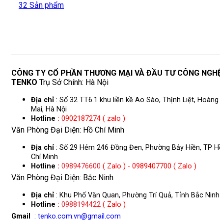
32 Sản phẩm
CÔNG TY CỔ PHẦN THƯƠNG MẠI VÀ ĐẦU TƯ CÔNG NGH
TENKO
Trụ Sở Chính: Hà Nội
Địa chỉ
: Số 32 TT6.1 khu liền kề Ao Sào, Thịnh Liệt, Hoàng
Mai, Hà Nội
Hotline
:
0902187274 ( zalo )
Văn Phòng Đại Diện: Hồ Chí Minh
Địa chỉ
: Số 29 Hẻm 246 Đồng Đen, Phường Bảy Hiền, TP H
Chí Minh
Hotline
:
0989476600
( Zalo ) - 0989407700 ( Zalo )
Văn Phòng Đại Diện: Bắc Ninh
Địa chỉ
: Khu Phố Văn Quan, Phường Trí Quả, Tỉnh Bắc Ninh
Hotline
:
0988194422
( Zalo )
Gmail
: tenko.com.vn@gmail.com