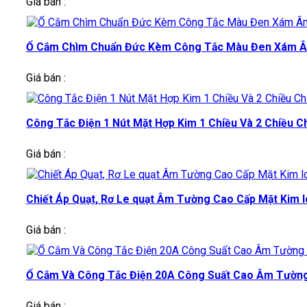
Giá bán :
Ổ Cắm Chìm Chuẩn Đức Kèm Công Tắc Màu Đen Xám Â
Giá bán :
Công Tắc Điện 1 Nút Mặt Hợp Kim 1 Chiều Và 2 Chiều
Giá bán :
Chiết Áp Quạt, Rơ Le quạt Âm Tường Cao Cấp Mặt Kim
Giá bán :
Ổ Cắm Và Công Tắc Điện 20A Công Suất Cao Âm Tườn
Giá bán :