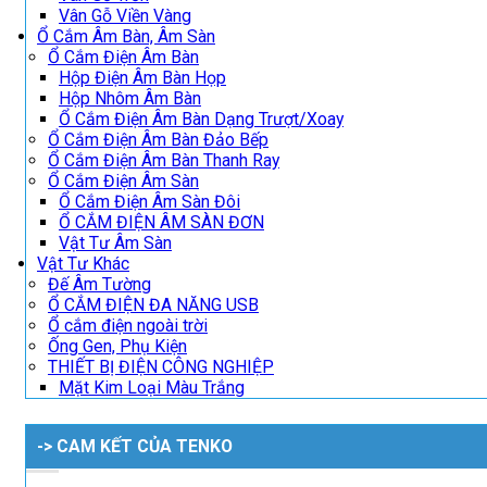
Vân Gỗ Viền Vàng
Ổ Cắm Âm Bàn, Âm Sàn
Ổ Cắm Điện Âm Bàn
Hộp Điện Âm Bàn Họp
Hộp Nhôm Âm Bàn
Ổ Cắm Điện Âm Bàn Dạng Trượt/Xoay
Ổ Cắm Điện Âm Bàn Đảo Bếp
Ổ Cắm Điện Âm Bàn Thanh Ray
Ổ Cắm Điện Âm Sàn
Ổ Cắm Điện Âm Sàn Đôi
Ổ CẮM ĐIỆN ÂM SÀN ĐƠN
Vật Tư Âm Sàn
Vật Tư Khác
Đế Âm Tường
Ổ CẮM ĐIỆN ĐA NĂNG USB
Ổ cắm điện ngoài trời
Ống Gen, Phụ Kiện
THIẾT BỊ ĐIỆN CÔNG NGHIỆP
Mặt Kim Loại Màu Trắng
-> CAM KẾT CỦA TENKO