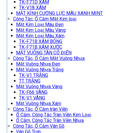
TK-F71D XÁM
TK-V18 XÁM
MẶT KÍNH CƯỜNG LỰC MÀU XANH MINT
Công Tắc, Ổ Cắm Mặt Kim loại
Mặt Kim Loại Màu Đen
Mặt Kim Loại Màu Vàng
Mặt Kim Loại Màu Xám
TK-F71B XÁM BÓNG
TK-F71B XÁM XƯỚC
MẶT VUÔNG TÂN CỔ ĐIỂN
Công Tắc, Ổ Cắm Mặt Vuông Nhựa
Mặt Vuông Nhựa Đen
Mặt Vuông Nhựa Trắng
TK-V1 TRẮNG
TT TRẮNG
Mặt Vuông Nhựa Vàng
TK-F66 VÀNG
TK-V1 VÀNG
Mặt Vuông Nhựa Xám
Công Tắc, Ổ Cắm tràn Viền
Ổ Cắm, Công Tắc Tràn Viền Kim Loại
Ổ Cắm, Công Tắc Tràn Viền Nhựa
Công Tắc, Ổ Cắm Vân Gỗ
Vân Gỗ Trơn