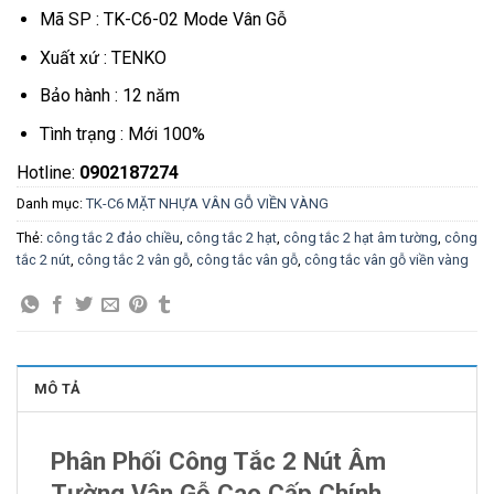
Mã SP : TK-C6-02 Mode Vân Gỗ
Xuất xứ : TENKO
Bảo hành : 12 năm
Tình trạng : Mới 100%
Hotline:
0902187274
Danh mục:
TK-C6 MẶT NHỰA VÂN GỖ VIỀN VÀNG
Thẻ:
công tắc 2 đảo chiều
,
công tắc 2 hạt
,
công tắc 2 hạt âm tường
,
công
tắc 2 nút
,
công tắc 2 vân gỗ
,
công tắc vân gỗ
,
công tắc vân gỗ viền vàng
MÔ TẢ
Phân Phối Công Tắc 2 Nút Âm
Tường Vân Gỗ Cao Cấp Chính