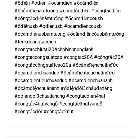
#ổđiện #odien #ocamdien #ổcắmđiện
#ổcắmđiệnâmtường #côngtắcđiện #congtacdien
#côngtắcđiệnâmtường #ổcắmđiệncóusb
#ổđiệnusb #odienusb #ocamdiencousb
#ocamdienusbamtuong #ổcắmđiệncóusbâmtường
#tenkocongtacdien
#congtacchiutai20Achobinhnonglanh
#congtaccongsuatcao #congtac20A #côngtắc20A
#côngtắccôngsuấtcao20a #ổcắmđiệnchuẩnđức
#ocamdienchuanduc #ổcắmđiệntiêuchuẩnđức
#ocamdientieuchuanduc #ocamdienchuananh
#ổcắmđiệnchuẩnanh #ổđiệnđôi3chấuđanăng
#odiendoi3chaudanang #congtacdien4hat
#côngtắc4hạtvângỗ #côngtắc3hạtvângỗ
#côngtắcđôi #côngtắc2nút