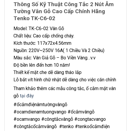
Thông Số Kỹ Thuật Công Tắc 2 Nút Âm
Tường Vân Gỗ Cao Cấp Chính Hãng
Tenko TK-C6-02
Model: TK-C6-02 Vân Gỗ
Chất liệu: Cao cấp chống cháy.
Kích thước: 117x72x4.56mm
Nguồn: 220V~250V 16A( 1 Chiều Và 2 Chiều)
Màu sắc: Vân Giả Gỗ – Bo Viền Vàng…v.v
Độ bền lên đến hơn 10 năm!
Thiết kế mặt che dễ dàng tháo lắp
Lỗ bắt vít hình chữ nhật dễ dàng cho việc căn chỉnh
Tham khảo thêm các mẫu công tắc, ổ cắm mặt vân
gỗ
tại đây
#ổcắmđiệnâmtườngvângỗ
#ocamdienamtuongvango #ổcắmvângỗ
#ocamvango #côngtắcvângỗ #congtacvango
#côngtắcổcắmvângỗ #tenko #tenkoổcắmđiện