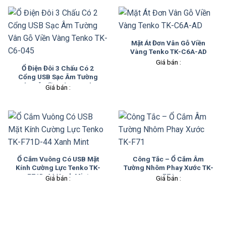
Mặt Át Đơn Vân Gỗ Viền
Vàng Tenko TK-C6A-AD
Giá bán :
Ổ Điện Đôi 3 Chấu Có 2
Cổng USB Sạc Âm Tường
Vân Gỗ Viền Vàng Tenko
Giá bán :
TK-C6-045
Ổ Cắm Vuông Có USB Mặt
Công Tắc – Ổ Cắm Âm
Kính Cường Lực Tenko TK-
Tường Nhôm Phay Xước TK-
F71D-44 Xanh Mint
F71
Giá bán :
Giá bán :