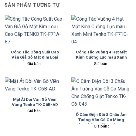
SẢN PHẨM TƯƠNG TỰ
Công Tắc Công Suất Cao
Công Tắc Vuông 4 Hạt Mặt
Vân Giả Gỗ Mặt Kim Loại
Kính Cường Lực màu Xanh
Cao Cấp TENKO TK-F71A-
Mint Tenko TK-F71D-04
Giá bán :
Giá bán :
87
Mặt Át Đôi Vân Gỗ Viền
Vàng Tenko TK-C6B-AD
Giá bán :
Ổ Cắm Điện Đôi 3 Chấu Âm
Tường Vân Gỗ Có Màng
Che Chống Giật Tenko TK-
Giá bán :
C6-043