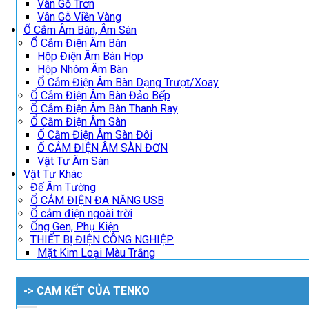
Vân Gỗ Trơn
Vân Gỗ Viền Vàng
Ổ Cắm Âm Bàn, Âm Sàn
Ổ Cắm Điện Âm Bàn
Hộp Điện Âm Bàn Họp
Hộp Nhôm Âm Bàn
Ổ Cắm Điện Âm Bàn Dạng Trượt/Xoay
Ổ Cắm Điện Âm Bàn Đảo Bếp
Ổ Cắm Điện Âm Bàn Thanh Ray
Ổ Cắm Điện Âm Sàn
Ổ Cắm Điện Âm Sàn Đôi
Ổ CẮM ĐIỆN ÂM SÀN ĐƠN
Vật Tư Âm Sàn
Vật Tư Khác
Đế Âm Tường
Ổ CẮM ĐIỆN ĐA NĂNG USB
Ổ cắm điện ngoài trời
Ống Gen, Phụ Kiện
THIẾT BỊ ĐIỆN CÔNG NGHIỆP
Mặt Kim Loại Màu Trắng
-> CAM KẾT CỦA TENKO