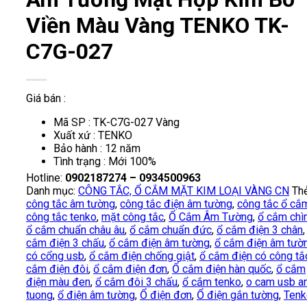
Viền Màu Vàng TENKO TK-
C7G-027
Giá bán :
Mã SP : TK-C7G-027 Vàng
Xuất xứ : TENKO
Bảo hành : 12 năm
Tình trạng : Mới 100%
Hotline:
0902187274 – 0934500963
Danh mục:
CÔNG TẮC, Ổ CẮM MẶT KIM LOẠI VÀNG CN
Thẻ
công tắc âm tường
,
công tắc điện âm tường
,
công tắc ổ cắ
công tắc tenko
,
mặt công tắc
,
Ổ Cắm Âm Tường
,
ổ cắm chì
ổ cắm chuẩn châu âu
,
ổ cắm chuẩn đức
,
ổ cắm điện 3 chân
cắm điện 3 chấu
,
ổ cắm điện âm tường
,
ổ cắm điện âm tườ
có cổng usb
,
ổ cắm điện chống giật
,
ổ cắm điện có công tắ
cắm điện đôi
,
ổ cắm điện đơn
,
Ổ cắm điện hàn quốc
,
ổ cắm
điện màu đen
,
ổ cắm đôi 3 chấu
,
ổ cắm tenko
,
o cam usb a
tuong
,
ổ điện âm tường
,
Ổ điện đơn
,
Ổ điện gắn tường
,
Tenk