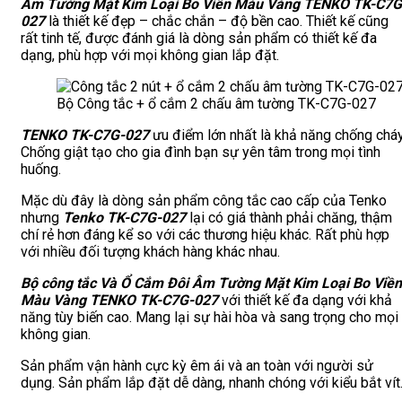
Âm Tường Mặt Kim Loại Bo Viền Màu Vàng TENKO TK-C7G
027
là thiết kế đẹp – chắc chắn – độ bền cao. Thiết kế cũng
rất tinh tế, được đánh giá là dòng sản phẩm có thiết kế đa
dạng, phù hợp với mọi không gian lắp đặt.
Bộ Công tắc + ổ cắm 2 chấu âm tường TK-C7G-027
TENKO TK-C7G-027
ưu điểm lớn nhất là khả năng chống cháy
Chống giật tạo cho gia đình bạn sự yên tâm trong mọi tình
huống.
Mặc dù đây là dòng sản phẩm công tắc cao cấp của Tenko
nhưng
Tenko TK-C7G-027
lại có giá thành phải chăng, thậm
chí rẻ hơn đáng kể so với các thương hiệu khác. Rất phù hợp
với nhiều đối tượng khách hàng khác nhau.
Bộ công tắc Và Ổ Cắm Đôi Âm Tường Mặt Kim Loại Bo Viền
Màu Vàng TENKO TK-C7G-027
với thiết kế đa dạng với khả
năng tùy biến cao. Mang lại sự hài hòa và sang trọng cho mọi
không gian.
Sản phẩm vận hành cực kỳ êm ái và an toàn với người sử
dụng. Sản phẩm lắp đặt dễ dàng, nhanh chóng với kiểu bắt vít