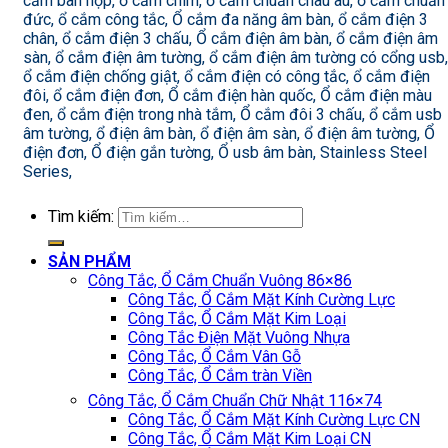
cắm bàn họp, ổ cắm chìm, ổ cắm chuẩn châu âu, ổ cắm chuẩn
đức, ổ cắm công tắc, Ổ cắm đa năng âm bàn, ổ cắm điện 3
chân, ổ cắm điện 3 chấu, Ổ cắm điện âm bàn, ổ cắm điện âm
sàn, ổ cắm điện âm tường, ổ cắm điện âm tường có cổng usb,
ổ cắm điện chống giật, ổ cắm điện có công tắc, ổ cắm điện
đôi, ổ cắm điện đơn, Ổ cắm điện hàn quốc, Ổ cắm điện màu
đen, ổ cắm điện trong nhà tắm, Ổ cắm đôi 3 chấu, ổ cắm usb
âm tường, ổ điện âm bàn, ổ điện âm sàn, ổ điện âm tường, Ổ
điện đơn, Ổ điện gắn tường, Ổ usb âm bàn, Stainless Steel
Series,
Tìm kiếm:
SẢN PHẨM
Công Tắc, Ổ Cắm Chuẩn Vuông 86×86
Công Tắc, Ổ Cắm Mặt Kính Cường Lực
Công Tắc, Ổ Cắm Mặt Kim Loại
Công Tắc Điện Mặt Vuông Nhựa
Công Tắc, Ổ Cắm Vân Gỗ
Công Tắc, Ổ Cắm tràn Viền
Công Tắc, Ổ Cắm Chuẩn Chữ Nhật 116×74
Công Tắc, Ổ Cắm Mặt Kính Cường Lực CN
Công Tắc, Ổ Cắm Mặt Kim Loại CN