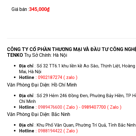
Giá bán :
345,000
₫
CÔNG TY CỔ PHẦN THƯƠNG MẠI VÀ ĐẦU TƯ CÔNG NGH
TENKO
Trụ Sở Chính: Hà Nội
Địa chỉ
: Số 32 TT6.1 khu liền kề Ao Sào, Thịnh Liệt, Hoàng
Mai, Hà Nội
Hotline
:
0902187274 ( zalo )
Văn Phòng Đại Diện: Hồ Chí Minh
Địa chỉ
: Số 29 Hẻm 246 Đồng Đen, Phường Bảy Hiền, TP H
Chí Minh
Hotline
:
0989476600
( Zalo ) - 0989407700 ( Zalo )
Văn Phòng Đại Diện: Bắc Ninh
Địa chỉ
: Khu Phố Văn Quan, Phường Trí Quả, Tỉnh Bắc Ninh
Hotline
:
0988194422
( Zalo )