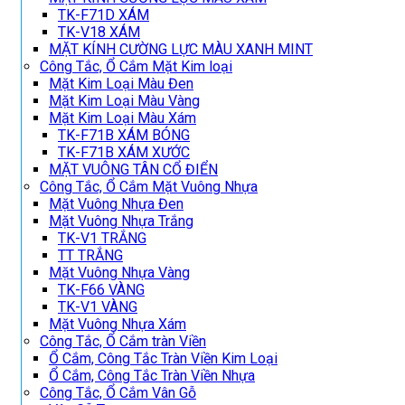
TK-F71D XÁM
TK-V18 XÁM
MẶT KÍNH CƯỜNG LỰC MÀU XANH MINT
Công Tắc, Ổ Cắm Mặt Kim loại
Mặt Kim Loại Màu Đen
Mặt Kim Loại Màu Vàng
Mặt Kim Loại Màu Xám
TK-F71B XÁM BÓNG
TK-F71B XÁM XƯỚC
MẶT VUÔNG TÂN CỔ ĐIỂN
Công Tắc, Ổ Cắm Mặt Vuông Nhựa
Mặt Vuông Nhựa Đen
Mặt Vuông Nhựa Trắng
TK-V1 TRẮNG
TT TRẮNG
Mặt Vuông Nhựa Vàng
TK-F66 VÀNG
TK-V1 VÀNG
Mặt Vuông Nhựa Xám
Công Tắc, Ổ Cắm tràn Viền
Ổ Cắm, Công Tắc Tràn Viền Kim Loại
Ổ Cắm, Công Tắc Tràn Viền Nhựa
Công Tắc, Ổ Cắm Vân Gỗ