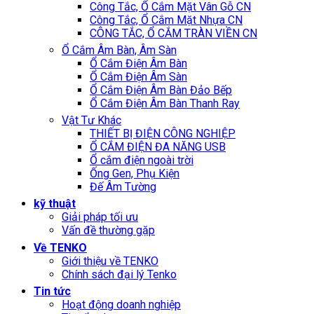
Công Tắc, Ổ Cắm Mặt Vân Gỗ CN
Công Tắc, Ổ Cắm Mặt Nhựa CN
CÔNG TẮC, Ổ CẮM TRÀN VIỀN CN
Ổ Cắm Âm Bàn, Âm Sàn
Ổ Cắm Điện Âm Bàn
Ổ Cắm Điện Âm Sàn
Ổ Cắm Điện Âm Bàn Đảo Bếp
Ổ Cắm Điện Âm Bàn Thanh Ray
Vật Tư Khác
THIẾT BỊ ĐIỆN CÔNG NGHIỆP
Ổ CẮM ĐIỆN ĐA NĂNG USB
Ổ cắm điện ngoài trời
Ống Gen, Phụ Kiện
Đế Âm Tường
kỹ thuật
Giải pháp tối ưu
Vấn đề thường gặp
Về TENKO
Giới thiệu về TENKO
Chính sách đại lý Tenko
Tin tức
Hoạt động doanh nghiệp