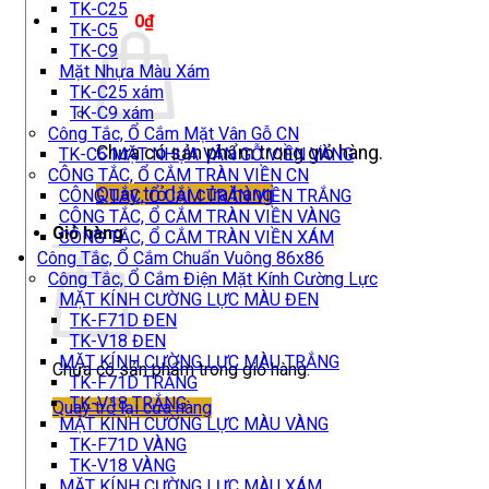
TK-C25
Giỏ hàng /
0
₫
TK-C5
TK-C9
Mặt Nhựa Màu Xám
TK-C25 xám
TK-C9 xám
Công Tắc, Ổ Cắm Mặt Vân Gỗ CN
Chưa có sản phẩm trong giỏ hàng.
TK-C6 MẶT NHỰA VÂN GỖ VIỀN VÀNG
CÔNG TẮC, Ổ CẮM TRÀN VIỀN CN
Quay trở lại cửa hàng
CÔNG TẮC, Ổ CẮM TRÀN VIỀN TRẮNG
CÔNG TẮC, Ổ CẮM TRÀN VIỀN VÀNG
Giỏ hàng
CÔNG TẮC, Ổ CẮM TRÀN VIỀN XÁM
Công Tắc, Ổ Cắm Chuẩn Vuông 86x86
Công Tắc, Ổ Cắm Điện Mặt Kính Cường Lực
MẶT KÍNH CƯỜNG LỰC MÀU ĐEN
TK-F71D ĐEN
TK-V18 ĐEN
MẶT KÍNH CƯỜNG LỰC MÀU TRẮNG
Chưa có sản phẩm trong giỏ hàng.
TK-F71D TRẮNG
TK-V18 TRẮNG
Quay trở lại cửa hàng
MẶT KÍNH CƯỜNG LỰC MÀU VÀNG
TK-F71D VÀNG
TK-V18 VÀNG
MẶT KÍNH CƯỜNG LỰC MÀU XÁM