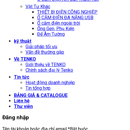
Vật Tư Khác
THIẾT BỊ ĐIỆN CÔNG NGHIỆP
Ổ CẮM ĐIỆN ĐA NĂNG USB
Ổ cắm điện ngoài trời
Ống Gen, Phụ Kiện
Đế Âm Tường
kỹ thuật
Giải pháp tối ưu
Vấn đề thường gặp
Về TENKO
Giới thiệu về TENKO
Chính sách đại lý Tenko
Tin tức
Hoạt động doanh nghiệp
Tin tổng hợp
BẢNG GIÁ & CATALOGUE
Liên hệ
Thư viện
Đăng nhập
Tên tài khoản hoặc địa chỉ email
*
Bắt buộc