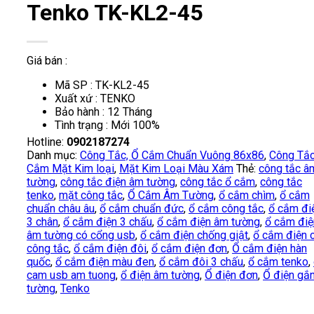
Tenko TK-KL2-45
Giá bán :
Mã SP : TK-KL2-45
Xuất xứ : TENKO
Bảo hành : 12 Tháng
Tình trạng : Mới 100%
Hotline:
0902187274
Danh mục:
Công Tắc, Ổ Cắm Chuẩn Vuông 86x86
,
Công Tắc
Cắm Mặt Kim loại
,
Mặt Kim Loại Màu Xám
Thẻ:
công tắc â
tường
,
công tắc điện âm tường
,
công tắc ổ cắm
,
công tắc
tenko
,
mặt công tắc
,
Ổ Cắm Âm Tường
,
ổ cắm chìm
,
ổ cắm
chuẩn châu âu
,
ổ cắm chuẩn đức
,
ổ cắm công tắc
,
ổ cắm đi
3 chân
,
ổ cắm điện 3 chấu
,
ổ cắm điện âm tường
,
ổ cắm điệ
âm tường có cổng usb
,
ổ cắm điện chống giật
,
ổ cắm điện 
công tắc
,
ổ cắm điện đôi
,
ổ cắm điện đơn
,
Ổ cắm điện hàn
quốc
,
ổ cắm điện màu đen
,
ổ cắm đôi 3 chấu
,
ổ cắm tenko
,
cam usb am tuong
,
ổ điện âm tường
,
Ổ điện đơn
,
Ổ điện gắ
tường
,
Tenko