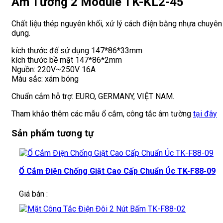
Âm Tường 2 Module TK-KL2-45
Chất liệu thép nguyên khối, xử lý cách điện bằng nhựa chuyên
dụng.
kích thước đế sử dụng 147*86*33mm
kích thước bề mặt 147*86*2mm
Nguồn: 220V~250V 16A
Màu sắc: xám bóng
Chuẩn cắm hỗ trợ: EURO, GERMANY, VIỆT NAM.
Tham khảo thêm các mẫu ổ cắm, công tắc âm tường
tại đây
Sản phẩm tương tự
Ổ Cắm Điện Chống Giật Cao Cấp Chuẩn Úc TK-F88-09
Giá bán :