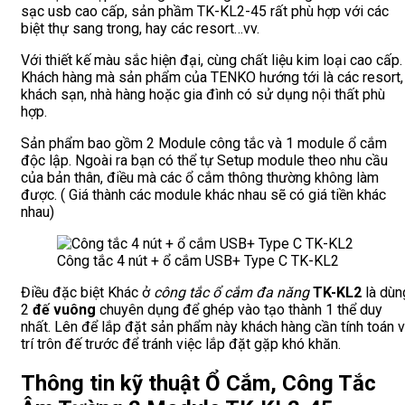
sạc usb cao cấp, sản phầm TK-KL2-45 rất phù hợp với các
biệt thự sang trong, hay các resort…vv.
Với thiết kế màu sắc hiện đại, cùng chất liệu kim loại cao cấp.
Khách hàng mà sản phẩm của TENKO hướng tới là các resort,
khách sạn, nhà hàng hoặc gia đình có sử dụng nội thất phù
hợp.
Sản phẩm bao gồm 2 Module công tắc và 1 module ổ cắm
độc lập. Ngoài ra bạn có thể tự Setup module theo nhu cầu
của bản thân, điều mà các ổ cắm thông thường không làm
được. ( Giá thành các module khác nhau sẽ có giá tiền khác
nhau)
Công tắc 4 nút + ổ cắm USB+ Type C TK-KL2
Điều đặc biệt Khác ở
công tắc ổ cắm đa năng
TK-KL2
là dùn
2
đế vuông
chuyên dụng để ghép vào tạo thành 1 thể duy
nhất. Lên để lắp đặt sản phẩm này khách hàng cần tính toán v
trí trôn đế trước để tránh việc lắp đặt gặp khó khăn.
Thông tin kỹ thuật Ổ Cắm, Công Tắc