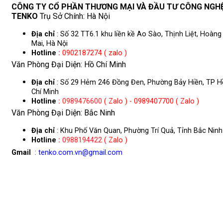
CÔNG TY CỔ PHẦN THƯƠNG MẠI VÀ ĐẦU TƯ CÔNG NGH
TENKO
Trụ Sở Chính: Hà Nội
Địa chỉ
: Số 32 TT6.1 khu liền kề Ao Sào, Thịnh Liệt, Hoàng
Mai, Hà Nội
Hotline
:
0902187274 ( zalo )
Văn Phòng Đại Diện: Hồ Chí Minh
Địa chỉ
: Số 29 Hẻm 246 Đồng Đen, Phường Bảy Hiền, TP H
Chí Minh
Hotline
:
0989476600
( Zalo ) - 0989407700 ( Zalo )
Văn Phòng Đại Diện: Bắc Ninh
Địa chỉ
: Khu Phố Văn Quan, Phường Trí Quả, Tỉnh Bắc Ninh
Hotline
:
0988194422
( Zalo )
Gmail
: tenko.com.vn@gmail.com