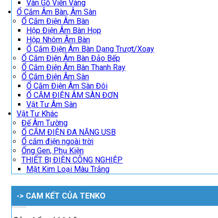
Vân Gỗ Viền Vàng
Ổ Cắm Âm Bàn, Âm Sàn
Ổ Cắm Điện Âm Bàn
Hộp Điện Âm Bàn Họp
Hộp Nhôm Âm Bàn
Ổ Cắm Điện Âm Bàn Dạng Trượt/Xoay
Ổ Cắm Điện Âm Bàn Đảo Bếp
Ổ Cắm Điện Âm Bàn Thanh Ray
Ổ Cắm Điện Âm Sàn
Ổ Cắm Điện Âm Sàn Đôi
Ổ CẮM ĐIỆN ÂM SÀN ĐƠN
Vật Tư Âm Sàn
Vật Tư Khác
Đế Âm Tường
Ổ CẮM ĐIỆN ĐA NĂNG USB
Ổ cắm điện ngoài trời
Ống Gen, Phụ Kiện
THIẾT BỊ ĐIỆN CÔNG NGHIỆP
Mặt Kim Loại Màu Trắng
-> CAM KẾT CỦA TENKO