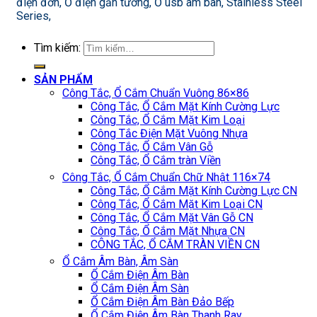
điện đơn, Ổ điện gắn tường, Ổ usb âm bàn, Stainless Steel
Series,
Tìm kiếm:
SẢN PHẨM
Công Tắc, Ổ Cắm Chuẩn Vuông 86×86
Công Tắc, Ổ Cắm Mặt Kính Cường Lực
Công Tắc, Ổ Cắm Mặt Kim Loại
Công Tắc Điện Mặt Vuông Nhựa
Công Tắc, Ổ Cắm Vân Gỗ
Công Tắc, Ổ Cắm tràn Viền
Công Tắc, Ổ Cắm Chuẩn Chữ Nhật 116×74
Công Tắc, Ổ Cắm Mặt Kính Cường Lực CN
Công Tắc, Ổ Cắm Mặt Kim Loại CN
Công Tắc, Ổ Cắm Mặt Vân Gỗ CN
Công Tắc, Ổ Cắm Mặt Nhựa CN
CÔNG TẮC, Ổ CẮM TRÀN VIỀN CN
Ổ Cắm Âm Bàn, Âm Sàn
Ổ Cắm Điện Âm Bàn
Ổ Cắm Điện Âm Sàn
Ổ Cắm Điện Âm Bàn Đảo Bếp
Ổ Cắm Điện Âm Bàn Thanh Ray