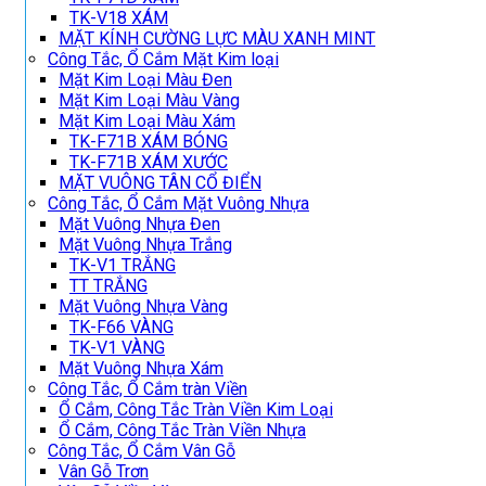
TK-V18 XÁM
MẶT KÍNH CƯỜNG LỰC MÀU XANH MINT
Công Tắc, Ổ Cắm Mặt Kim loại
Mặt Kim Loại Màu Đen
Mặt Kim Loại Màu Vàng
Mặt Kim Loại Màu Xám
TK-F71B XÁM BÓNG
TK-F71B XÁM XƯỚC
MẶT VUÔNG TÂN CỔ ĐIỂN
Công Tắc, Ổ Cắm Mặt Vuông Nhựa
Mặt Vuông Nhựa Đen
Mặt Vuông Nhựa Trắng
TK-V1 TRẮNG
TT TRẮNG
Mặt Vuông Nhựa Vàng
TK-F66 VÀNG
TK-V1 VÀNG
Mặt Vuông Nhựa Xám
Công Tắc, Ổ Cắm tràn Viền
Ổ Cắm, Công Tắc Tràn Viền Kim Loại
Ổ Cắm, Công Tắc Tràn Viền Nhựa
Công Tắc, Ổ Cắm Vân Gỗ
Vân Gỗ Trơn