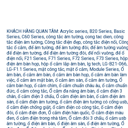
KHÁCH HÀNG QUAN TÂM: Acrylic series, B20 Series, Basic
Series, C60 Series, công tắc âm tường, cong tac dien, công
tắc điện âm tường, Công tắc điện đẹp, công tắc điện nổi, Côn
tắc ổ cắm, đế âm tường, đế âm tường đôi, đế âm tường vuông
đế điện âm tường, đế điện âm tường đôi, đế nổi vuông, đế ổ
điện nổi, F21 Series, F71 Series, F72 Series, F73 Series, hộp
điện âm bàn họp, hộp ổ cắm lắp âm bàn, lg tech, LG-B21-066,
LG-F1.1 Series, mặt công tắc, mặt ổ cắm, Module Series, Ổ
âm bàn, ổ cắm âm bàn, ổ cắm âm bàn họp, ổ cắm âm bàn làm
việc, ổ cắm âm mặt bàn, ổ cắm âm sàn, ổ cắm âm tường, Ổ
cắm bàn họp, ổ cắm chìm, ổ cắm chuẩn châu âu, ổ cắm chuẩn
đức, ổ cắm công tắc, Ổ cắm đa năng âm bàn, ổ cắm điện 3
chân, ổ cắm điện 3 chấu, Ổ cắm điện âm bàn, ổ cắm điện âm
sàn, ổ cắm điện âm tường, ổ cắm điện âm tường có cổng usb,
ổ cắm điện chống giật, ổ cắm điện có công tắc, ổ cắm điện
đôi, ổ cắm điện đơn, Ổ cắm điện hàn quốc, Ổ cắm điện màu
đen, ổ cắm điện trong nhà tắm, Ổ cắm đôi 3 chấu, ổ cắm usb
âm tường, ổ điện âm bàn, ổ điện âm sàn, ổ điện âm tường, Ổ