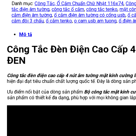
Danh mục:
Công Tắc, Ổ Cắm Chuẩn Chữ Nhật 116x74
,
Công
tắc điện âm tường
,
công tắc ổ cắm
,
công tắc tenko
,
mặt côn
cắm điện âm tường
,
ổ cắm điện âm tường có cổng usb
,
ổ c
cắm đôi 3 chấu
,
ổ cắm tenko
,
o cam usb am tuong
,
ổ điện 
Mô tả
Công Tắc Đèn Điện Cao Cấp 
ĐEN
Công tắc đèn điện cao cấp 4 nút âm tường mặt kính cường
hiện đại đạt tiêu chuẩn chất lượng quốc tế. Đây là dòng sản ph
Ưu điểm nổi bật của dòng sản phẩm
Bộ công tắc mặt kính c
sản phẩm có thiết kế đa dạng, phù hợp với mọi không gian lắp