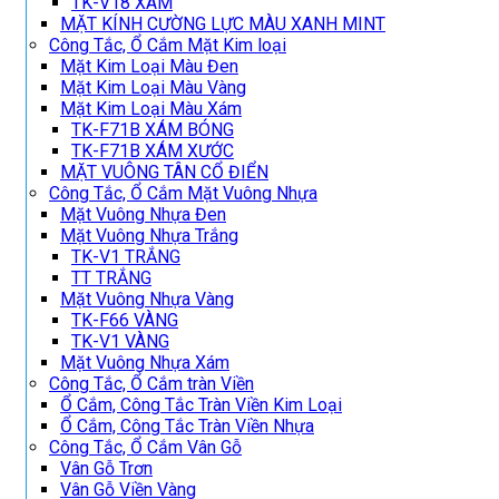
TK-V18 XÁM
MẶT KÍNH CƯỜNG LỰC MÀU XANH MINT
Công Tắc, Ổ Cắm Mặt Kim loại
Mặt Kim Loại Màu Đen
Mặt Kim Loại Màu Vàng
Mặt Kim Loại Màu Xám
TK-F71B XÁM BÓNG
TK-F71B XÁM XƯỚC
MẶT VUÔNG TÂN CỔ ĐIỂN
Công Tắc, Ổ Cắm Mặt Vuông Nhựa
Mặt Vuông Nhựa Đen
Mặt Vuông Nhựa Trắng
TK-V1 TRẮNG
TT TRẮNG
Mặt Vuông Nhựa Vàng
TK-F66 VÀNG
TK-V1 VÀNG
Mặt Vuông Nhựa Xám
Công Tắc, Ổ Cắm tràn Viền
Ổ Cắm, Công Tắc Tràn Viền Kim Loại
Ổ Cắm, Công Tắc Tràn Viền Nhựa
Công Tắc, Ổ Cắm Vân Gỗ
Vân Gỗ Trơn
Vân Gỗ Viền Vàng