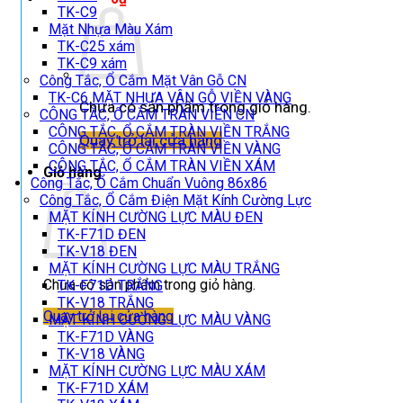
TK-C9
Mặt Nhựa Màu Xám
TK-C25 xám
TK-C9 xám
Công Tắc, Ổ Cắm Mặt Vân Gỗ CN
TK-C6 MẶT NHỰA VÂN GỖ VIỀN VÀNG
Chưa có sản phẩm trong giỏ hàng.
CÔNG TẮC, Ổ CẮM TRÀN VIỀN CN
CÔNG TẮC, Ổ CẮM TRÀN VIỀN TRẮNG
Quay trở lại cửa hàng
CÔNG TẮC, Ổ CẮM TRÀN VIỀN VÀNG
CÔNG TẮC, Ổ CẮM TRÀN VIỀN XÁM
Giỏ hàng
Công Tắc, Ổ Cắm Chuẩn Vuông 86x86
Công Tắc, Ổ Cắm Điện Mặt Kính Cường Lực
MẶT KÍNH CƯỜNG LỰC MÀU ĐEN
TK-F71D ĐEN
TK-V18 ĐEN
MẶT KÍNH CƯỜNG LỰC MÀU TRẮNG
Chưa có sản phẩm trong giỏ hàng.
TK-F71D TRẮNG
TK-V18 TRẮNG
Quay trở lại cửa hàng
MẶT KÍNH CƯỜNG LỰC MÀU VÀNG
TK-F71D VÀNG
TK-V18 VÀNG
MẶT KÍNH CƯỜNG LỰC MÀU XÁM
TK-F71D XÁM