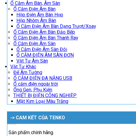
Ổ Cắm Âm Bàn, Âm Sàn
Ổ Cắm Điện Âm Bàn
Hộp Điện Âm Bàn Họp
Hộp Nhôm Âm Bàn
Ổ Cắm Điện Âm Bàn Dạng Trượt/Xoay
Ổ Cắm Điện Âm Bàn Đảo Bếp
Ổ Cắm Điện Âm Bàn Thanh Ray
Ổ Cắm Điện Âm Sàn
Ổ Cắm Điện Âm Sàn Đôi
Ổ CẮM ĐIỆN ÂM SÀN ĐƠN
Vật Tư Âm Sàn
Vật Tư Khác
Đế Âm Tường
Ổ CẮM ĐIỆN ĐA NĂNG USB
Ổ cắm điện ngoài trời
Ống Gen, Phụ Kiện
THIẾT BỊ ĐIỆN CÔNG NGHIỆP
Mặt Kim Loại Màu Trắng
-> CAM KẾT CỦA TENKO
Sản phẩm chính hãng.