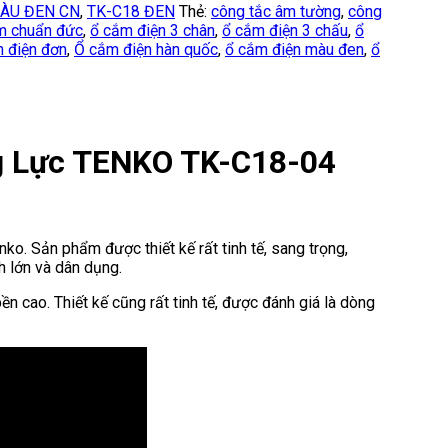
ÀU ĐEN CN
,
TK-C18 ĐEN
Thẻ:
công tắc âm tường
,
công
m chuẩn đức
,
ổ cắm điện 3 chân
,
ổ cắm điện 3 chấu
,
ổ
 điện đơn
,
Ổ cắm điện hàn quốc
,
ổ cắm điện màu đen
,
ổ
g Lực TENKO TK-C18-04
o. Sản phẩm được thiết kế rất tinh tế, sang trọng,
h lớn và dân dụng.
ền cao. Thiết kế cũng rất tinh tế, được đánh giá là dòng