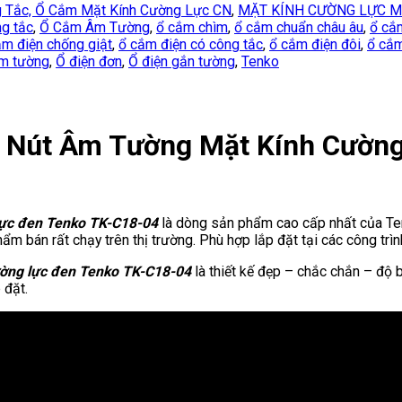
 Tắc, Ổ Cắm Mặt Kính Cường Lực CN
,
MẶT KÍNH CƯỜNG LỰC M
g tắc
,
Ổ Cắm Âm Tường
,
ổ cắm chìm
,
ổ cắm chuẩn châu âu
,
ổ cắ
ắm điện chống giật
,
ổ cắm điện có công tắc
,
ổ cắm điện đôi
,
ổ cắm
âm tường
,
Ổ điện đơn
,
Ổ điện gắn tường
,
Tenko
4 Nút Âm Tường Mặt Kính Cườn
 lực đen Tenko TK-C18-04
là dòng sản phẩm cao cấp nhất của Tenk
ẩm bán rất chạy trên thị trường. Phù hợp lắp đặt tại các công trìn
ường lực đen Tenko TK-C18-04
là thiết kế đẹp – chắc chắn – độ b
 đặt.