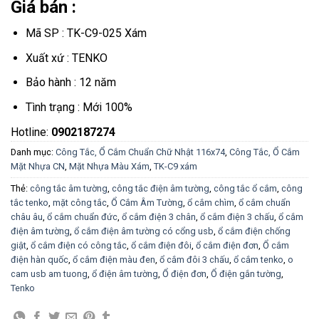
Giá bán :
Mã SP : TK-C9-025 Xám
Xuất xứ : TENKO
Bảo hành : 12 năm
Tình trạng : Mới 100%
Hotline:
0902187274
Danh mục:
Công Tắc, Ổ Cắm Chuẩn Chữ Nhật 116x74
,
Công Tắc, Ổ Cắm
Mặt Nhựa CN
,
Mặt Nhựa Màu Xám
,
TK-C9 xám
Thẻ:
công tắc âm tường
,
công tắc điện âm tường
,
công tắc ổ cắm
,
công
tắc tenko
,
mặt công tắc
,
Ổ Cắm Âm Tường
,
ổ cắm chìm
,
ổ cắm chuẩn
châu âu
,
ổ cắm chuẩn đức
,
ổ cắm điện 3 chân
,
ổ cắm điện 3 chấu
,
ổ cắm
điện âm tường
,
ổ cắm điện âm tường có cổng usb
,
ổ cắm điện chống
giật
,
ổ cắm điện có công tắc
,
ổ cắm điện đôi
,
ổ cắm điện đơn
,
Ổ cắm
điện hàn quốc
,
ổ cắm điện màu đen
,
ổ cắm đôi 3 chấu
,
ổ cắm tenko
,
o
cam usb am tuong
,
ổ điện âm tường
,
Ổ điện đơn
,
Ổ điện gắn tường
,
Tenko