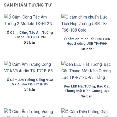
SẢN PHẨM TƯƠNG TỰ
Ổ Cắm, Công Tắc Âm Tường
2 Module TK-HT2N
Ổ cắm chìm chuẩn Đức Tích
Giá bán :
Hợp 2 cổng USB TK-F66-
108 Gold
Giá bán :
Ổ Cắm Âm Tường Cổng VGA
Và Audio TK-F71B-85
Đèn LED Hắt Tường, Bậc Cầu
Giá bán :
Thang Mặt Kính Cường Lực
TK-F71-D-93 Trắng
Giá bán :