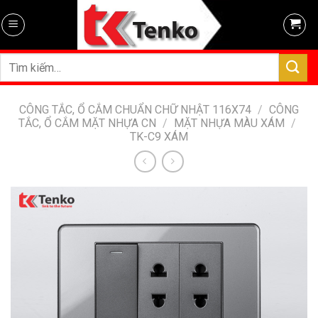
Skip
to
content
Tìm
kiếm:
CÔNG TẮC, Ổ CẮM CHUẨN CHỮ NHẬT 116X74
/
CÔNG
TẮC, Ổ CẮM MẶT NHỰA CN
/
MẶT NHỰA MÀU XÁM
/
TK-C9 XÁM