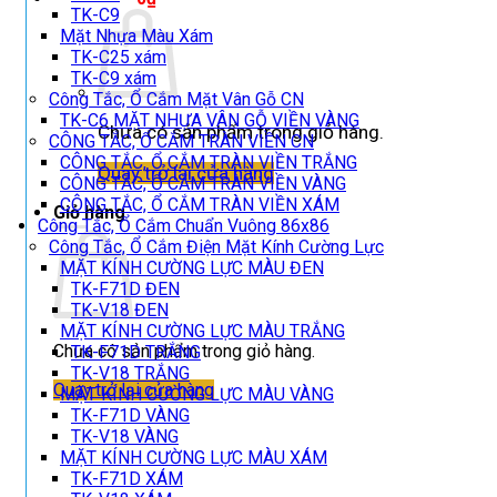
TK-C9
Mặt Nhựa Màu Xám
TK-C25 xám
TK-C9 xám
Công Tắc, Ổ Cắm Mặt Vân Gỗ CN
TK-C6 MẶT NHỰA VÂN GỖ VIỀN VÀNG
Chưa có sản phẩm trong giỏ hàng.
CÔNG TẮC, Ổ CẮM TRÀN VIỀN CN
CÔNG TẮC, Ổ CẮM TRÀN VIỀN TRẮNG
Quay trở lại cửa hàng
CÔNG TẮC, Ổ CẮM TRÀN VIỀN VÀNG
CÔNG TẮC, Ổ CẮM TRÀN VIỀN XÁM
Giỏ hàng
Công Tắc, Ổ Cắm Chuẩn Vuông 86x86
Công Tắc, Ổ Cắm Điện Mặt Kính Cường Lực
MẶT KÍNH CƯỜNG LỰC MÀU ĐEN
TK-F71D ĐEN
TK-V18 ĐEN
MẶT KÍNH CƯỜNG LỰC MÀU TRẮNG
Chưa có sản phẩm trong giỏ hàng.
TK-F71D TRẮNG
TK-V18 TRẮNG
Quay trở lại cửa hàng
MẶT KÍNH CƯỜNG LỰC MÀU VÀNG
TK-F71D VÀNG
TK-V18 VÀNG
MẶT KÍNH CƯỜNG LỰC MÀU XÁM
TK-F71D XÁM