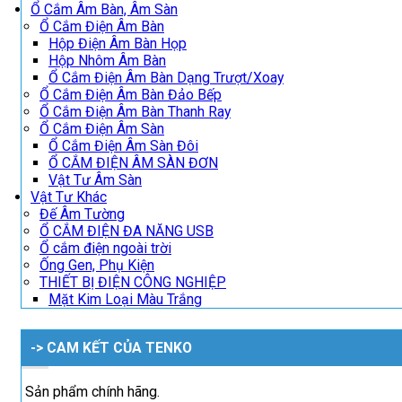
Ổ Cắm Âm Bàn, Âm Sàn
Ổ Cắm Điện Âm Bàn
Hộp Điện Âm Bàn Họp
Hộp Nhôm Âm Bàn
Ổ Cắm Điện Âm Bàn Dạng Trượt/Xoay
Ổ Cắm Điện Âm Bàn Đảo Bếp
Ổ Cắm Điện Âm Bàn Thanh Ray
Ổ Cắm Điện Âm Sàn
Ổ Cắm Điện Âm Sàn Đôi
Ổ CẮM ĐIỆN ÂM SÀN ĐƠN
Vật Tư Âm Sàn
Vật Tư Khác
Đế Âm Tường
Ổ CẮM ĐIỆN ĐA NĂNG USB
Ổ cắm điện ngoài trời
Ống Gen, Phụ Kiện
THIẾT BỊ ĐIỆN CÔNG NGHIỆP
Mặt Kim Loại Màu Trắng
-> CAM KẾT CỦA TENKO
Sản phẩm chính hãng.