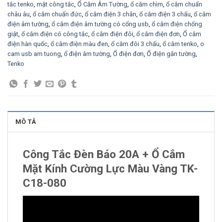
tắc tenko
,
mặt công tắc
,
Ổ Cắm Âm Tường
,
ổ cắm chìm
,
ổ cắm chuẩn
châu âu
,
ổ cắm chuẩn đức
,
ổ cắm điện 3 chân
,
ổ cắm điện 3 chấu
,
ổ cắm
điện âm tường
,
ổ cắm điện âm tường có cổng usb
,
ổ cắm điện chống
giật
,
ổ cắm điện có công tắc
,
ổ cắm điện đôi
,
ổ cắm điện đơn
,
Ổ cắm
điện hàn quốc
,
ổ cắm điện màu đen
,
ổ cắm đôi 3 chấu
,
ổ cắm tenko
,
o
cam usb am tuong
,
ổ điện âm tường
,
Ổ điện đơn
,
Ổ điện gắn tường
,
Tenko
MÔ TẢ
Công Tắc Đèn Báo 20A + Ổ Cắm
Mặt Kính Cường Lực Màu Vàng TK-
C18-080