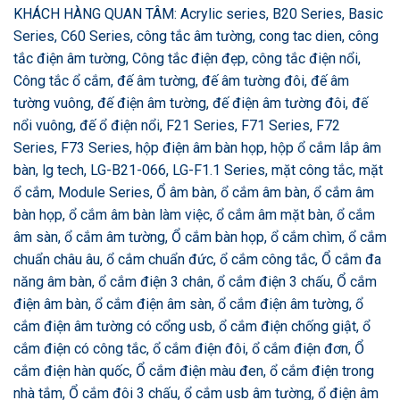
KHÁCH HÀNG QUAN TÂM: Acrylic series, B20 Series, Basic
Series, C60 Series, công tắc âm tường, cong tac dien, công
tắc điện âm tường, Công tắc điện đẹp, công tắc điện nổi,
Công tắc ổ cắm, đế âm tường, đế âm tường đôi, đế âm
tường vuông, đế điện âm tường, đế điện âm tường đôi, đế
nổi vuông, đế ổ điện nổi, F21 Series, F71 Series, F72
Series, F73 Series, hộp điện âm bàn họp, hộp ổ cắm lắp âm
bàn, lg tech, LG-B21-066, LG-F1.1 Series, mặt công tắc, mặt
ổ cắm, Module Series, Ổ âm bàn, ổ cắm âm bàn, ổ cắm âm
bàn họp, ổ cắm âm bàn làm việc, ổ cắm âm mặt bàn, ổ cắm
âm sàn, ổ cắm âm tường, Ổ cắm bàn họp, ổ cắm chìm, ổ cắm
chuẩn châu âu, ổ cắm chuẩn đức, ổ cắm công tắc, Ổ cắm đa
năng âm bàn, ổ cắm điện 3 chân, ổ cắm điện 3 chấu, Ổ cắm
điện âm bàn, ổ cắm điện âm sàn, ổ cắm điện âm tường, ổ
cắm điện âm tường có cổng usb, ổ cắm điện chống giật, ổ
cắm điện có công tắc, ổ cắm điện đôi, ổ cắm điện đơn, Ổ
cắm điện hàn quốc, Ổ cắm điện màu đen, ổ cắm điện trong
nhà tắm, Ổ cắm đôi 3 chấu, ổ cắm usb âm tường, ổ điện âm