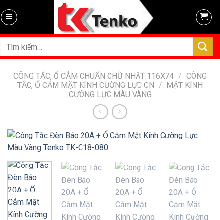
Skip
to
content
Tìm
kiếm:
CÔNG TẮC, Ổ CẮM CHUẨN CHỮ NHẬT 116X74
/
CÔNG
TẮC, Ổ CẮM MẶT KÍNH CƯỜNG LỰC CN
/
MẶT KÍNH
CƯỜNG LỰC MÀU VÀNG