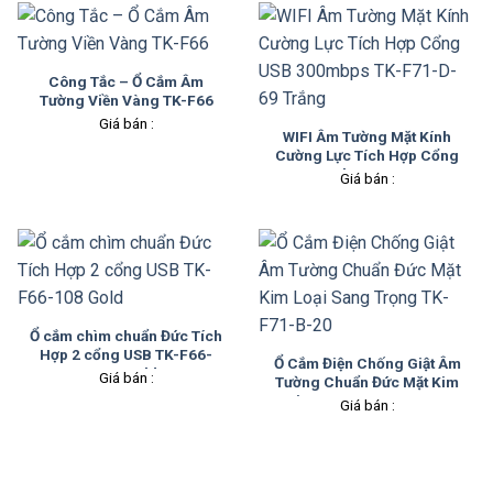
Công Tắc – Ổ Cắm Âm
Tường Viền Vàng TK-F66
Giá bán :
WIFI Âm Tường Mặt Kính
Cường Lực Tích Hợp Cổng
USB 300mbps TK-F71-D-69
Giá bán :
Trắng
Ổ cắm chìm chuẩn Đức Tích
Hợp 2 cổng USB TK-F66-
Ổ Cắm Điện Chống Giật Âm
108 Gold
Giá bán :
Tường Chuẩn Đức Mặt Kim
Loại Sang Trọng TK-F71-B-
Giá bán :
20