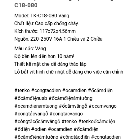
C18-080
Model: TK-C18-080 Vàng
Chất liệu: Cao cấp chống cháy.
Kích thước: 117x72x4.56mm
Nguồn: 220-250V 16A 1 Chiều và 2 Chiều
Màu sắc: Vàng
Độ bền lên đến hơn 10 năm!
Thiết kế mặt che dễ dàng tháo lắp
Lỗ bắt vít hình chữ nhật dễ dàng cho việc căn chỉnh
#tenko #congtacdien #ocamdien #ổcắmđiện
#ổcắmđiệnusb #ổcắmđiệnâmtường
#ocamdienamtuong #ổcắmvângỗ #ocamvango
#côngtắcvângỗ #congtacvango
#côngtắcổcắmvângỗ #tenko #tenkoổcắmđiện
#ổđiện #odien #ocamdien #ổcắmđiện
#ổcắmđiệnâmtường #côngtắcđiện #congtacdien