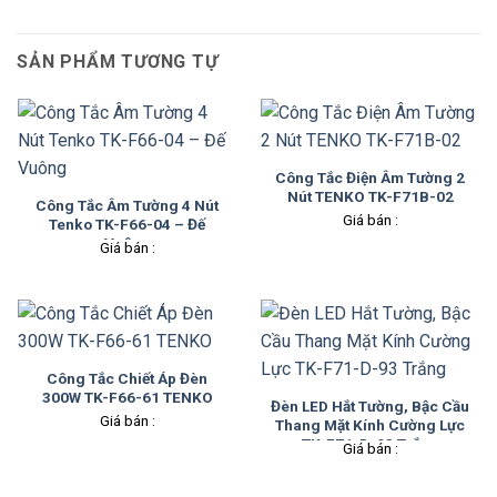
SẢN PHẨM TƯƠNG TỰ
Công Tắc Điện Âm Tường 2
Nút TENKO TK-F71B-02
Công Tắc Âm Tường 4 Nút
Giá bán :
Tenko TK-F66-04 – Đế
Vuông
Giá bán :
Công Tắc Chiết Áp Đèn
300W TK-F66-61 TENKO
Đèn LED Hắt Tường, Bậc Cầu
Giá bán :
Thang Mặt Kính Cường Lực
TK-F71-D-93 Trắng
Giá bán :