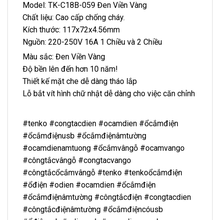
Model: TK-C18B-059 Đen Viền Vàng
Chất liệu: Cao cấp chống cháy.
Kích thước: 117x72x4.56mm
Nguồn: 220-250V 16A 1 Chiều và 2 Chiều
Màu sắc: Đen Viền Vàng
Độ bền lên đến hơn 10 năm!
Thiết kế mặt che dễ dàng tháo lắp
Lỗ bắt vít hình chữ nhật dễ dàng cho việc căn chỉnh
#tenko #congtacdien #ocamdien #ổcắmđiện
#ổcắmđiệnusb #ổcắmđiệnâmtường
#ocamdienamtuong #ổcắmvângỗ #ocamvango
#côngtắcvângỗ #congtacvango
#côngtắcổcắmvângỗ #tenko #tenkoổcắmđiện
#ổđiện #odien #ocamdien #ổcắmđiện
#ổcắmđiệnâmtường #côngtắcđiện #congtacdien
#côngtắcđiệnâmtường #ổcắmđiệncóusb