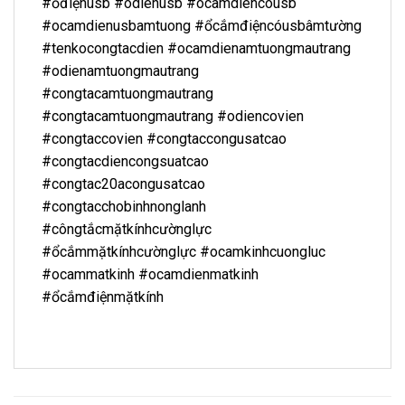
#ổđiệnusb #odienusb #ocamdiencousb
#ocamdienusbamtuong #ổcắmđiệncóusbâmtường
#tenkocongtacdien #ocamdienamtuongmautrang
#odienamtuongmautrang
#congtacamtuongmautrang
#congtacamtuongmautrang #odiencovien
#congtaccovien #congtaccongusatcao
#congtacdiencongsuatcao
#congtac20acongusatcao
#congtacchobinhnonglanh
#côngtắcmặtkínhcườnglực
#ổcắmmặtkínhcườnglực #ocamkinhcuongluc
#ocammatkinh #ocamdienmatkinh
#ổcắmđiệnmặtkính