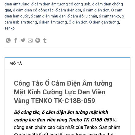
điện âm tường
,
ổ cắm điện âm tường có cổng usb
,
ổ cắm điện chống
giật
,
ổ cắm điện có công tắc
,
ổ cắm điện đôi
,
ổ cắm điện đơn
,
Ổ cắm
điện hàn quốc
,
ổ cắm điện màu đen
,
ổ cắm đôi 3 chấu
,
ổ cắm tenko
,
o
cam usb am tuong
,
ổ điện âm tường
,
Ổ điện đơn
,
Ổ điện gắn tường
,
Tenko
MÔ TẢ
Công Tắc Ổ Cắm Điện Âm tường
Mặt Kính Cường Lực Đen Viền
Vàng TENKO TK-C18B-059
Bộ công tắc, ổ cắm điện âm tường mặt kính
cường lực đen viền vàng Tenko TK-C18B-059
là
dòng sản phẩm cao cấp nhất của Tenko. Sản phẩm
được thiết kế rất tinh tế, sang trọng, hiện đại đạt