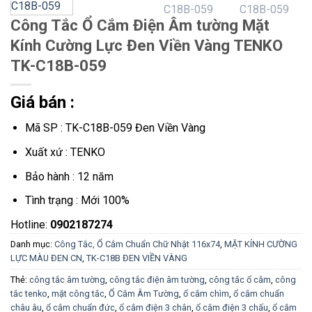
Công Tắc Ổ Cắm Điện Âm tường Mặt
Kính Cường Lực Đen Viền Vàng TENKO
TK-C18B-059
Giá bán :
Mã SP : TK-C18B-059 Đen Viền Vàng
Xuất xứ : TENKO
Bảo hành : 12 năm
Tình trạng : Mới 100%
Hotline:
0902187274
Danh mục:
Công Tắc, Ổ Cắm Chuẩn Chữ Nhật 116x74
,
MẶT KÍNH CƯỜNG
LỰC MÀU ĐEN CN
,
TK-C18B ĐEN VIỀN VÀNG
Thẻ:
công tắc âm tường
,
công tắc điện âm tường
,
công tắc ổ cắm
,
công
tắc tenko
,
mặt công tắc
,
Ổ Cắm Âm Tường
,
ổ cắm chìm
,
ổ cắm chuẩn
châu âu
,
ổ cắm chuẩn đức
,
ổ cắm điện 3 chân
,
ổ cắm điện 3 chấu
,
ổ cắm