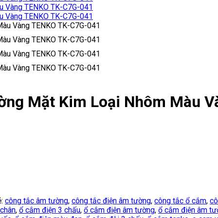
ường Mặt Kim Loại Nhôm Màu 
ẻ:
công tắc âm tường
,
công tắc điện âm tường
,
công tắc ổ cắm
,
cô
 chân
,
ổ cắm điện 3 chấu
,
ổ cắm điện âm tường
,
ổ cắm điện âm tư