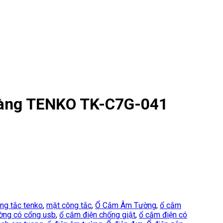
Vàng TENKO TK-C7G-041
ng tắc tenko
,
mặt công tắc
,
Ổ Cắm Âm Tường
,
ổ cắm
ờng có cổng usb
,
ổ cắm điện chống giật
,
ổ cắm điện có