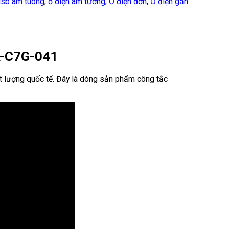
usb am tuong
,
ổ điện âm tường
,
Ổ điện đơn
,
Ổ điện gắn
K-C7G-041
chất lượng quốc tế. Đây là dòng sản phẩm công tắc