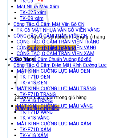
TK-C9
Mặt Nhựa Màu Xám
TK-C25 xám
TK-C9 xám
Công Tắc, Ổ Cắm Mặt Vân Gỗ CN
TK-C6 MẶT NHỰA VÂN GỖ VIỀN VÀNG
CÔNG TẮC, Ổ CẮM TRÀN VIỀN CN
Chưa có sản phẩm trong giỏ hàng.
CÔNG TẮC, Ổ CẮM TRÀN VIỀN TRẮNG
CÔNG TẮC, Ổ CẮM TRÀN VIỀN VÀNG
Quay trở lại cửa hàng
CÔNG TẮC, Ổ CẮM TRÀN VIỀN XÁM
Giỏ hàng
Công Tắc, Ổ Cắm Chuẩn Vuông 86x86
Công Tắc, Ổ Cắm Điện Mặt Kính Cường Lực
MẶT KÍNH CƯỜNG LỰC MÀU ĐEN
TK-F71D ĐEN
TK-V18 ĐEN
MẶT KÍNH CƯỜNG LỰC MÀU TRẮNG
TK-F71D TRẮNG
Chưa có sản phẩm trong giỏ hàng.
TK-V18 TRẮNG
MẶT KÍNH CƯỜNG LỰC MÀU VÀNG
Quay trở lại cửa hàng
TK-F71D VÀNG
TK-V18 VÀNG
MẶT KÍNH CƯỜNG LỰC MÀU XÁM
TK-F71D XÁM
TK-V18 XÁM