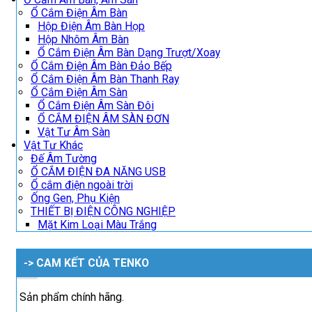
Ổ Cắm Điện Âm Bàn
Hộp Điện Âm Bàn Họp
Hộp Nhôm Âm Bàn
Ổ Cắm Điện Âm Bàn Dạng Trượt/Xoay
Ổ Cắm Điện Âm Bàn Đảo Bếp
Ổ Cắm Điện Âm Bàn Thanh Ray
Ổ Cắm Điện Âm Sàn
Ổ Cắm Điện Âm Sàn Đôi
Ổ CẮM ĐIỆN ÂM SÀN ĐƠN
Vật Tư Âm Sàn
Vật Tư Khác
Đế Âm Tường
Ổ CẮM ĐIỆN ĐA NĂNG USB
Ổ cắm điện ngoài trời
Ống Gen, Phụ Kiện
THIẾT BỊ ĐIỆN CÔNG NGHIỆP
Mặt Kim Loại Màu Trắng
-> CAM KẾT CỦA TENKO
Sản phẩm chính hãng.