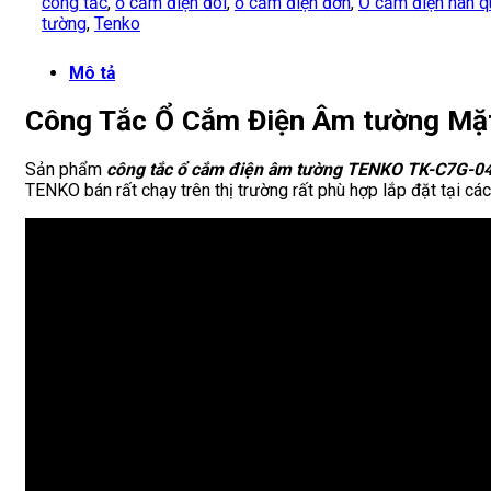
công tắc
,
ổ cắm điện đôi
,
ổ cắm điện đơn
,
Ổ cắm điện hàn 
tường
,
Tenko
Mô tả
Công Tắc Ổ Cắm Điện Âm tường Mặ
Sản phẩm
công tắc ổ cắm điện âm tường TENKO TK-C7G-0
TENKO bán rất chạy trên thị trường rất phù hợp lắp đặt tại các