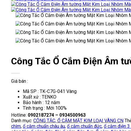
Công Tắc Ổ Cắm Điện Âm t
Giá bán :
Mã SP : TK-C7G-041 Vàng
Xuất xứ : TENKO
Bảo hành : 12 năm
Tình trạng : Mới 100%
Hotline:
0902187274 – 0934500963
Danh mục:
CÔNG TẮC, Ổ CẮM MẶT KIM LOẠI VÀNG CN
Th
chìm
,
ổ cắm chuẩn châu âu
,
ổ cắm chuẩn đức
,
ổ cắm điện 3