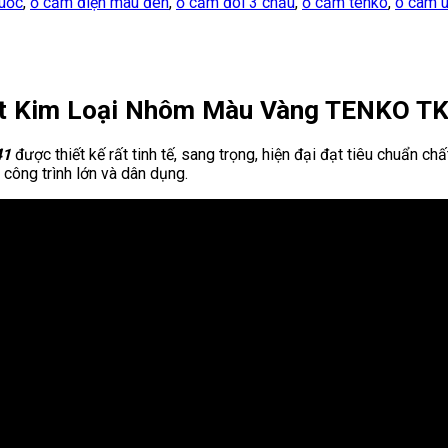
quốc
,
ổ cắm điện màu đen
,
ổ cắm đôi 3 chấu
,
ổ cắm tenko
,
o cam 
t Kim Loại Nhôm Màu Vàng TENKO T
41
được thiết kế rất tinh tế, sang trọng, hiện đại đạt tiêu chuẩn 
 công trình lớn và dân dụng.