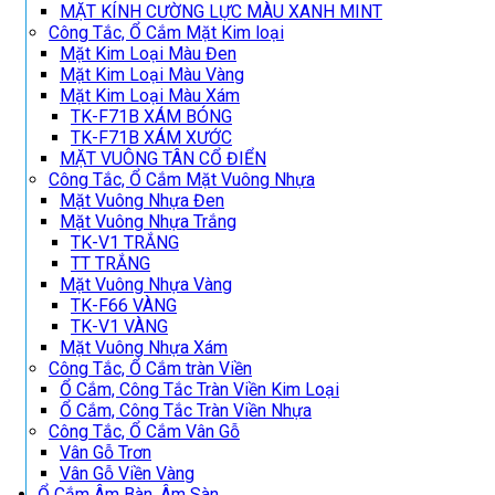
MẶT KÍNH CƯỜNG LỰC MÀU XANH MINT
Công Tắc, Ổ Cắm Mặt Kim loại
Mặt Kim Loại Màu Đen
Mặt Kim Loại Màu Vàng
Mặt Kim Loại Màu Xám
TK-F71B XÁM BÓNG
TK-F71B XÁM XƯỚC
MẶT VUÔNG TÂN CỔ ĐIỂN
Công Tắc, Ổ Cắm Mặt Vuông Nhựa
Mặt Vuông Nhựa Đen
Mặt Vuông Nhựa Trắng
TK-V1 TRẮNG
TT TRẮNG
Mặt Vuông Nhựa Vàng
TK-F66 VÀNG
TK-V1 VÀNG
Mặt Vuông Nhựa Xám
Công Tắc, Ổ Cắm tràn Viền
Ổ Cắm, Công Tắc Tràn Viền Kim Loại
Ổ Cắm, Công Tắc Tràn Viền Nhựa
Công Tắc, Ổ Cắm Vân Gỗ
Vân Gỗ Trơn
Vân Gỗ Viền Vàng
Ổ Cắm Âm Bàn, Âm Sàn