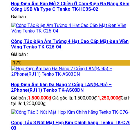
Hộp Điện Âm Bàn Mở 2 Chiều Ổ Cắm Điện Đa Năng Kèm
Cổng USB Và Type C Tenko TK-HC3S-02
Giá bán :
Công Tắc Điện Âm Tường 4 Hạt Cao Cấp Mặt Đen Viền
Vàng Tenko TK-C26-04
Giá bán :
-17%
Hộp Điện Âm bàn Đa Năng 2 Cổng LAN(RJ45) –
2Phone(RJ11) Tenko TK-AS03DN
Giá bán :
1,500,000
₫
Giá gốc là: 1,500,000₫.
1,250,000
₫
Giá 
tại là: 1,250,000₫.
Công Tắc 3 Nút Mặt Hợp Kim Chính hãng Tenko TK-C7
03