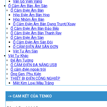
Vân Gỗ Viền Vàng
Ổ Cắm Âm Bàn, Âm Sàn
Ổ Cắm Điện Âm Bàn
Hộp Điện Âm Bàn Họp
Hộp Nhôm Âm Bàn
Ổ Cắm Điện Âm Bàn Dạng Trượt/Xoay
Ổ Cắm Điện Âm Bàn Đảo Bếp
Ổ Cắm Điện Âm Bàn Thanh Ray
Ổ Cắm Điện Âm Sàn
Ổ Cắm Điện Âm Sàn Đôi
Ổ CẮM ĐIỆN ÂM SÀN ĐƠN
Vật Tư Âm Sàn
Vật Tư Khác
Đế Âm Tường
Ổ CẮM ĐIỆN ĐA NĂNG USB
Ổ cắm điện ngoài trời
Ống Gen, Phụ Kiện
THIẾT BỊ ĐIỆN CÔNG NGHIỆP
Mặt Kim Loại Màu Trắng
-> CAM KẾT CỦA TENKO