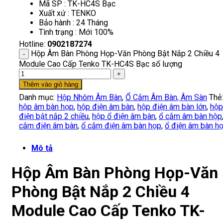
Mã SP : TK-HC4S Bạc
Xuất xứ : TENKO
Bảo hành : 24 Tháng
Tình trạng : Mới 100%
Hotline:
0902187274
Hộp Âm Bàn Phòng Họp-Văn Phòng Bật Nắp 2 Chiều 4
Module Cao Cấp Tenko TK-HC4S Bạc số lượng
Thêm vào giỏ hàng
Danh mục:
Hộp Nhôm Âm Bàn
,
Ổ Cắm Âm Bàn, Âm Sàn
Thẻ:
hộp âm bàn họp
,
hộp điện âm bàn
,
hộp điện âm bàn lớn
,
hộp
điện bật nắp 2 chiều
,
hộp ổ điện âm bàn
,
ổ cắm âm bàn hộp
cắm điện âm bàn
,
ổ cắm điện âm bàn họp
,
ổ điện âm bàn h
Mô tả
Hộp Âm Bàn Phòng Họp-Văn
Phòng Bật Nắp 2 Chiều 4
Module Cao Cấp Tenko TK-