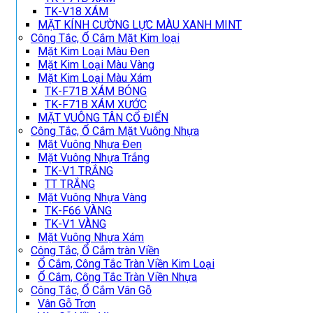
TK-V18 XÁM
MẶT KÍNH CƯỜNG LỰC MÀU XANH MINT
Công Tắc, Ổ Cắm Mặt Kim loại
Mặt Kim Loại Màu Đen
Mặt Kim Loại Màu Vàng
Mặt Kim Loại Màu Xám
TK-F71B XÁM BÓNG
TK-F71B XÁM XƯỚC
MẶT VUÔNG TÂN CỔ ĐIỂN
Công Tắc, Ổ Cắm Mặt Vuông Nhựa
Mặt Vuông Nhựa Đen
Mặt Vuông Nhựa Trắng
TK-V1 TRẮNG
TT TRẮNG
Mặt Vuông Nhựa Vàng
TK-F66 VÀNG
TK-V1 VÀNG
Mặt Vuông Nhựa Xám
Công Tắc, Ổ Cắm tràn Viền
Ổ Cắm, Công Tắc Tràn Viền Kim Loại
Ổ Cắm, Công Tắc Tràn Viền Nhựa
Công Tắc, Ổ Cắm Vân Gỗ
Vân Gỗ Trơn