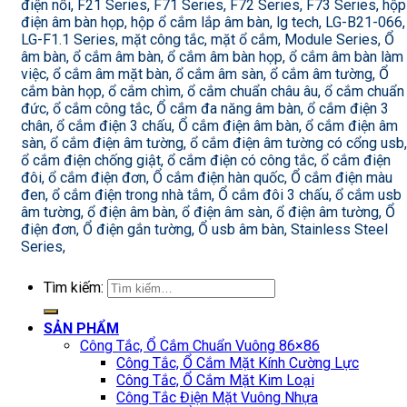
điện nổi, F21 Series, F71 Series, F72 Series, F73 Series, hộp
điện âm bàn họp, hộp ổ cắm lắp âm bàn, lg tech, LG-B21-066,
LG-F1.1 Series, mặt công tắc, mặt ổ cắm, Module Series, Ổ
âm bàn, ổ cắm âm bàn, ổ cắm âm bàn họp, ổ cắm âm bàn làm
việc, ổ cắm âm mặt bàn, ổ cắm âm sàn, ổ cắm âm tường, Ổ
cắm bàn họp, ổ cắm chìm, ổ cắm chuẩn châu âu, ổ cắm chuẩn
đức, ổ cắm công tắc, Ổ cắm đa năng âm bàn, ổ cắm điện 3
chân, ổ cắm điện 3 chấu, Ổ cắm điện âm bàn, ổ cắm điện âm
sàn, ổ cắm điện âm tường, ổ cắm điện âm tường có cổng usb,
ổ cắm điện chống giật, ổ cắm điện có công tắc, ổ cắm điện
đôi, ổ cắm điện đơn, Ổ cắm điện hàn quốc, Ổ cắm điện màu
đen, ổ cắm điện trong nhà tắm, Ổ cắm đôi 3 chấu, ổ cắm usb
âm tường, ổ điện âm bàn, ổ điện âm sàn, ổ điện âm tường, Ổ
điện đơn, Ổ điện gắn tường, Ổ usb âm bàn, Stainless Steel
Series,
Tìm kiếm:
SẢN PHẨM
Công Tắc, Ổ Cắm Chuẩn Vuông 86×86
Công Tắc, Ổ Cắm Mặt Kính Cường Lực
Công Tắc, Ổ Cắm Mặt Kim Loại
Công Tắc Điện Mặt Vuông Nhựa