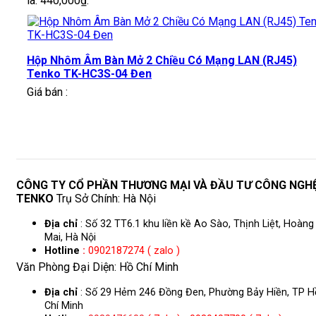
là: 440,000₫.
Hộp Nhôm Âm Bàn Mở 2 Chiều Có Mạng LAN (RJ45)
Tenko TK-HC3S-04 Đen
Giá bán :
CÔNG TY CỔ PHẦN THƯƠNG MẠI VÀ ĐẦU TƯ CÔNG NGH
TENKO
Trụ Sở Chính: Hà Nội
Địa chỉ
: Số 32 TT6.1 khu liền kề Ao Sào, Thịnh Liệt, Hoàng
Mai, Hà Nội
Hotline
:
0902187274 ( zalo )
Văn Phòng Đại Diện: Hồ Chí Minh
Địa chỉ
: Số 29 Hẻm 246 Đồng Đen, Phường Bảy Hiền, TP H
Chí Minh