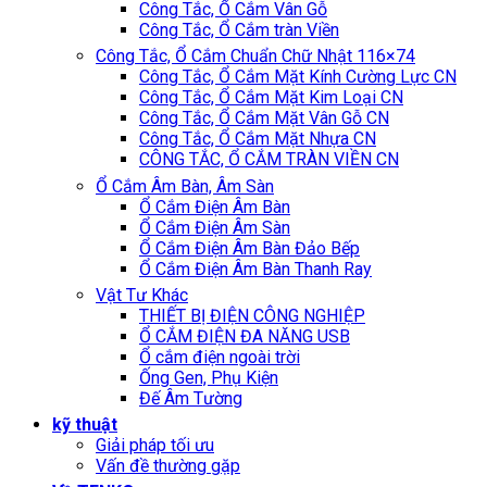
Công Tắc, Ổ Cắm Vân Gỗ
Công Tắc, Ổ Cắm tràn Viền
Công Tắc, Ổ Cắm Chuẩn Chữ Nhật 116×74
Công Tắc, Ổ Cắm Mặt Kính Cường Lực CN
Công Tắc, Ổ Cắm Mặt Kim Loại CN
Công Tắc, Ổ Cắm Mặt Vân Gỗ CN
Công Tắc, Ổ Cắm Mặt Nhựa CN
CÔNG TẮC, Ổ CẮM TRÀN VIỀN CN
Ổ Cắm Âm Bàn, Âm Sàn
Ổ Cắm Điện Âm Bàn
Ổ Cắm Điện Âm Sàn
Ổ Cắm Điện Âm Bàn Đảo Bếp
Ổ Cắm Điện Âm Bàn Thanh Ray
Vật Tư Khác
THIẾT BỊ ĐIỆN CÔNG NGHIỆP
Ổ CẮM ĐIỆN ĐA NĂNG USB
Ổ cắm điện ngoài trời
Ống Gen, Phụ Kiện
Đế Âm Tường
kỹ thuật
Giải pháp tối ưu
Vấn đề thường gặp