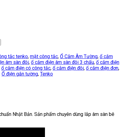
ông tắc tenko
,
mặt công tắc
,
Ổ Cắm Âm Tường
,
ổ cắm
ện âm sàn đôi
,
ổ cắm điện âm sàn đôi 3 chấu
,
ổ cắm điện
,
ổ cắm điện có công tắc
,
ổ cắm điện đôi
,
ổ cắm điện đơn
,
,
Ổ điện gắn tường
,
Tenko
 chuẩn Nhật Bản. Sản phẩm chuyên dùng lắp âm sàn bê