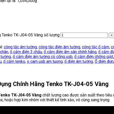
hiện tại là: 1,054,000₫.
g Tenko TK-J04-05 Vàng số lượng
ẻ:
công tắc âm tường
,
công tắc điện âm tường
,
công tắc ổ cắm
,
c
 chân
,
ổ cắm điện 3 chấu
,
ổ cắm điện âm sàn chính hãng
,
ổ cắm đi
 tường
,
ổ cắm điện âm tường có cổng usb
,
ổ cắm điện chống giật
u
,
ổ cắm tenko
,
o cam usb am tuong
,
ổ điện âm tường
,
Ổ điện đơn
Dụng Chính Hãng Tenko TK-J04-05 Vàng
 Tenko TK-J04-05 Vàng
chất lượng cao được sản suất theo tiêu
, hoặc hợp kim nhôm với thiết kế tinh xảo, vô cùng sang trọng