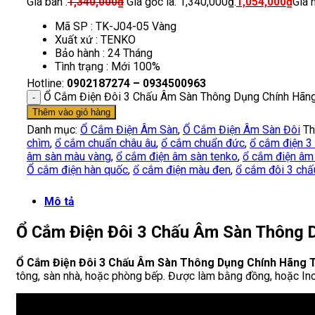
Giá bán :
1,340,000
₫
Giá gốc là: 1,340,000₫.
1,054,000
₫
Giá 
Mã SP : TK-J04-05 Vàng
Xuất xứ : TENKO
Bảo hành : 24 Tháng
Tình trạng : Mới 100%
Hotline:
0902187274 – 0934500963
Ổ Cắm Điện Đôi 3 Chấu Âm Sàn Thông Dụng Chính Hãn
Thêm vào giỏ hàng
Danh mục:
Ổ Cắm Điện Âm Sàn
,
Ổ Cắm Điện Âm Sàn Đôi
Th
chìm
,
ổ cắm chuẩn châu âu
,
ổ cắm chuẩn đức
,
ổ cắm điện 3
âm sàn màu vàng
,
ổ cắm điện âm sàn tenko
,
ổ cắm điện âm
Ổ cắm điện hàn quốc
,
ổ cắm điện màu đen
,
ổ cắm đôi 3 chấ
Mô tả
Ổ Cắm Điện Đôi 3 Chấu Âm Sàn Thông 
Ổ Cắm Điện Đôi 3 Chấu Âm Sàn Thông Dụng Chính Hãng
tông, sàn nhà, hoặc phòng bếp. Được làm bằng đồng, hoặc Inox