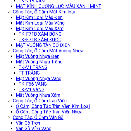
TK-V18 XÁM
MẶT KÍNH CƯỜNG LỰC MÀU XANH MINT
Công Tắc, Ổ Cắm Mặt Kim loại
Mặt Kim Loại Màu Đen
Mặt Kim Loại Màu Vàng
Mặt Kim Loại Màu Xám
TK-F71B XÁM BÓNG
TK-F71B XÁM XƯỚC
MẶT VUÔNG TÂN CỔ ĐIỂN
Công Tắc, Ổ Cắm Mặt Vuông Nhựa
Mặt Vuông Nhựa Đen
Mặt Vuông Nhựa Trắng
TK-V1 TRẮNG
TT TRẮNG
Mặt Vuông Nhựa Vàng
TK-F66 VÀNG
TK-V1 VÀNG
Mặt Vuông Nhựa Xám
Công Tắc, Ổ Cắm tràn Viền
Ổ Cắm, Công Tắc Tràn Viền Kim Loại
Ổ Cắm, Công Tắc Tràn Viền Nhựa
Công Tắc, Ổ Cắm Vân Gỗ
Vân Gỗ Trơn
Vân Gỗ Viền Vàng