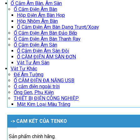
Ổ Cắm Âm Bàn, Âm Sàn
Ổ Cắm Điện Âm Bàn
Hộp Điện Âm Bàn Họp
Hộp Nhôm Âm Bàn
Ổ Cắm Điện Âm Bàn Dạng Trượt/Xoay
Ổ Cắm Điện Âm Bàn Đảo Bếp
Ổ Cắm Điện Âm Bàn Thanh Ray
Ổ Cắm Điện Âm Sàn
Ổ Cắm Điện Âm Sàn Đôi
Ổ CẮM ĐIỆN ÂM SÀN ĐƠN
Vật Tư Âm Sàn
Vật Tư Khác
Đế Âm Tường
Ổ CẮM ĐIỆN ĐA NĂNG USB
Ổ cắm điện ngoài trời
Ống Gen, Phụ Kiện
THIẾT BỊ ĐIỆN CÔNG NGHIỆP
Mặt Kim Loại Màu Trắng
-> CAM KẾT CỦA TENKO
Sản phẩm chính hãng.