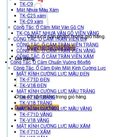
TK-C9
Mặt Nhựa Màu Xám
TK-C25 xám
TK-C9 xám
Công Tắc, Ổ Cắm Mặt Vân Gỗ CN
TK-C6 MẶT NHỰA VÂN GỖ VIỀN VÀNG
Chưa có sản phẩm trong giỏ hàng.
CÔNG TẮC, Ổ CẮM TRÀN VIỀN CN
CÔNG TẮC, Ổ CẮM TRÀN VIỀN TRẮNG
Quay trở lại cửa hàng
CÔNG TẮC, Ổ CẮM TRÀN VIỀN VÀNG
CÔNG TẮC, Ổ CẮM TRÀN VIỀN XÁM
Giỏ hàng
Công Tắc, Ổ Cắm Chuẩn Vuông 86x86
Công Tắc, Ổ Cắm Điện Mặt Kính Cường Lực
MẶT KÍNH CƯỜNG LỰC MÀU ĐEN
TK-F71D ĐEN
TK-V18 ĐEN
MẶT KÍNH CƯỜNG LỰC MÀU TRẮNG
Chưa có sản phẩm trong giỏ hàng.
TK-F71D TRẮNG
TK-V18 TRẮNG
Quay trở lại cửa hàng
MẶT KÍNH CƯỜNG LỰC MÀU VÀNG
TK-F71D VÀNG
TK-V18 VÀNG
MẶT KÍNH CƯỜNG LỰC MÀU XÁM
TK-F71D XÁM