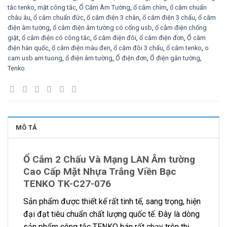
tắc tenko
,
mặt công tắc
,
Ổ Cắm Âm Tường
,
ổ cắm chìm
,
ổ cắm chuẩn
châu âu
,
ổ cắm chuẩn đức
,
ổ cắm điện 3 chân
,
ổ cắm điện 3 chấu
,
ổ cắm
điện âm tường
,
ổ cắm điện âm tường có cổng usb
,
ổ cắm điện chống
giật
,
ổ cắm điện có công tắc
,
ổ cắm điện đôi
,
ổ cắm điện đơn
,
Ổ cắm
điện hàn quốc
,
ổ cắm điện màu đen
,
ổ cắm đôi 3 chấu
,
ổ cắm tenko
,
o
cam usb am tuong
,
ổ điện âm tường
,
Ổ điện đơn
,
Ổ điện gắn tường
,
Tenko
MÔ TẢ
Ổ Cắm 2 Chấu Và Mạng LAN Âm tường
Cao Cấp Mặt Nhựa Trắng Viền Bạc
TENKO TK-C27-076
Sản phẩm được thiết kế rất tinh tế, sang trọng, hiện
đại đạt tiêu chuẩn chất lượng quốc tế. Đây là dòng
sản phẩm công tắc TENKO bán rất chạy trên thị