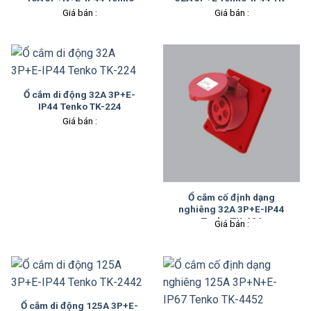
TK-315
324
Giá bán :
Giá bán :
Ổ cắm di động 32A 3P+E-
IP44 Tenko TK-224
Giá bán :
Ổ cắm cố định dạng
nghiêng 32A 3P+E-IP44
Tenko TK-424
Giá bán :
Ổ cắm di động 125A 3P+E-