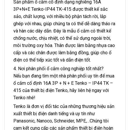
Sản phẩm ổ cắm cố định dạng nghiêng 16A
3P+N+E Tenko-IP44 TK-415 được thiết kế sắc
sảo, chất lượng, với nhiều bộ phận tách rời, lắp
ghép với nhau, giúp chúng ta có thể dễ dàng tháo ra
và hàn các dây dẫn. Đây là mẫu ổ cắm có thiết kế
chống nước, chịu nhiệt, có thể sử dụng ngoài trời,
môi trường oxy hóa. Thân được làm bằng nhựa cao
cấp và các chân được làm bằng đồng, giúp cho ổ
điện có thể tiếp xúc tốt và dẫn điện tốt.
4. Nơi phân phối ổ cắm công nghiệp tốt nhất?
Nếu bạn đang tìm một nhà phân phối uy tín để mua
ổ cắm cố định 16A 3P + N + E Tenko – IP44 TK –
415 của thiết bị điện Tenko, hãy liên hệ ngay với
Tenko nhé!
Tenko là đơn vị đối tác của những thương hiệu sản
xuất thiết bị điện danh tiếng và uy tín như
Panasonic, Nanoco, Schneider, MPE,…Chúng tôi
cam kết cung cấp các sản phẩm thiết bị điện hoàn