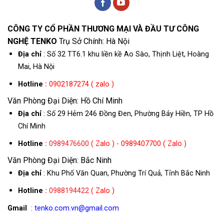
CÔNG TY CỔ PHẦN THƯƠNG MẠI VÀ ĐẦU TƯ CÔNG
NGHỆ TENKO
Trụ Sở Chính: Hà Nội
Địa chỉ
: Số 32 TT6.1 khu liền kề Ao Sào, Thịnh Liệt, Hoàng
Mai, Hà Nội
Hotline
:
0902187274 ( zalo )
Văn Phòng Đại Diện: Hồ Chí Minh
Địa chỉ
: Số 29 Hẻm 246 Đồng Đen, Phường Bảy Hiền, TP Hồ
Chí Minh
Hotline
:
0989476600
( Zalo ) - 0989407700 ( Zalo )
Văn Phòng Đại Diện: Bắc Ninh
Địa chỉ
: Khu Phố Văn Quan, Phường Trí Quả, Tỉnh Bắc Ninh
Hotline
:
0988194422
( Zalo )
Gmail
: tenko.com.vn@gmail.com