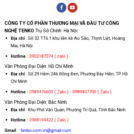
CÔNG TY CỔ PHẦN THƯƠNG MẠI VÀ ĐẦU TƯ CÔNG
NGHỆ TENKO
Trụ Sở Chính: Hà Nội
Địa chỉ
: Số 32 TT6.1 khu liền kề Ao Sào, Thịnh Liệt, Hoàng
Mai, Hà Nội
Hotline
:
0902187274 ( zalo )
Văn Phòng Đại Diện: Hồ Chí Minh
Địa chỉ
: Số 29 Hẻm 246 Đồng Đen, Phường Bảy Hiền, TP Hồ
Chí Minh
Hotline
:
0989476600
( Zalo ) - 0989407700 ( Zalo )
Văn Phòng Đại Diện: Bắc Ninh
Địa chỉ
: Khu Phố Văn Quan, Phường Trí Quả, Tỉnh Bắc Ninh
Hotline
:
0988194422
( Zalo )
Gmail
: tenko.com.vn@gmail.com