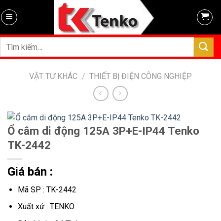
Skip
to
content
Tìm
kiếm:
VẬT TƯ KHÁC
/
THIẾT BỊ ĐIỆN CÔNG NGHIỆP
Ổ cắm di động 125A 3P+E-IP44 Tenko
TK-2442
Giá bán :
Mã SP : TK-2442
Xuất xứ : TENKO