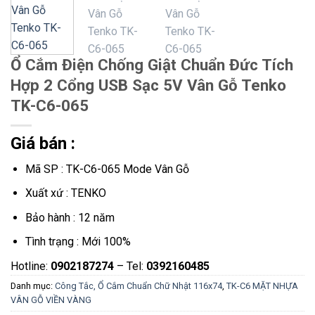
Ổ Cắm Điện Chống Giật Chuẩn Đức Tích
Hợp 2 Cổng USB Sạc 5V Vân Gỗ Tenko
TK-C6-065
Giá bán :
Mã SP : TK-C6-065 Mode Vân Gỗ
Xuất xứ : TENKO
Bảo hành : 12 năm
Tình trạng : Mới 100%
Hotline:
0902187274
– Tel:
0392160485
Danh mục:
Công Tắc, Ổ Cắm Chuẩn Chữ Nhật 116x74
,
TK-C6 MẶT NHỰA
VÂN GỖ VIỀN VÀNG