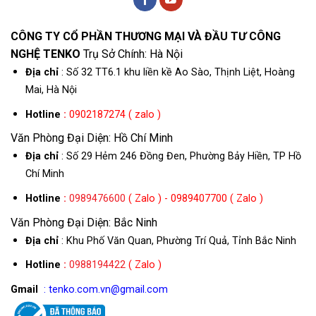
CÔNG TY CỔ PHẦN THƯƠNG MẠI VÀ ĐẦU TƯ CÔNG
NGHỆ TENKO
Trụ Sở Chính: Hà Nội
Địa chỉ
: Số 32 TT6.1 khu liền kề Ao Sào, Thịnh Liệt, Hoàng
Mai, Hà Nội
Hotline
:
0902187274 ( zalo )
Văn Phòng Đại Diện: Hồ Chí Minh
Địa chỉ
: Số 29 Hẻm 246 Đồng Đen, Phường Bảy Hiền, TP Hồ
Chí Minh
Hotline
:
0989476600
( Zalo ) - 0989407700 ( Zalo )
Văn Phòng Đại Diện: Bắc Ninh
Địa chỉ
: Khu Phố Văn Quan, Phường Trí Quả, Tỉnh Bắc Ninh
Hotline
:
0988194422
( Zalo )
Gmail
: tenko.com.vn@gmail.com