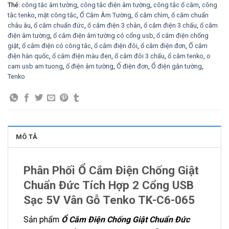
Thẻ:
công tắc âm tường
,
công tắc điện âm tường
,
công tắc ổ cắm
,
công
tắc tenko
,
mặt công tắc
,
Ổ Cắm Âm Tường
,
ổ cắm chìm
,
ổ cắm chuẩn
châu âu
,
ổ cắm chuẩn đức
,
ổ cắm điện 3 chân
,
ổ cắm điện 3 chấu
,
ổ cắm
điện âm tường
,
ổ cắm điện âm tường có cổng usb
,
ổ cắm điện chống
giật
,
ổ cắm điện có công tắc
,
ổ cắm điện đôi
,
ổ cắm điện đơn
,
Ổ cắm
điện hàn quốc
,
ổ cắm điện màu đen
,
ổ cắm đôi 3 chấu
,
ổ cắm tenko
,
o
cam usb am tuong
,
ổ điện âm tường
,
Ổ điện đơn
,
Ổ điện gắn tường
,
Tenko
MÔ TẢ
Phân Phối Ổ Cắm Điện Chống Giật
Chuẩn Đức Tích Hợp 2 Cổng USB
Sạc 5V Vân Gỗ Tenko TK-C6-065
Sản phẩm
Ổ Cắm Điện Chống Giật Chuẩn Đức