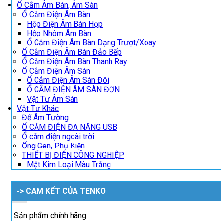
Ổ Cắm Âm Bàn, Âm Sàn
Ổ Cắm Điện Âm Bàn
Hộp Điện Âm Bàn Họp
Hộp Nhôm Âm Bàn
Ổ Cắm Điện Âm Bàn Dạng Trượt/Xoay
Ổ Cắm Điện Âm Bàn Đảo Bếp
Ổ Cắm Điện Âm Bàn Thanh Ray
Ổ Cắm Điện Âm Sàn
Ổ Cắm Điện Âm Sàn Đôi
Ổ CẮM ĐIỆN ÂM SÀN ĐƠN
Vật Tư Âm Sàn
Vật Tư Khác
Đế Âm Tường
Ổ CẮM ĐIỆN ĐA NĂNG USB
Ổ cắm điện ngoài trời
Ống Gen, Phụ Kiện
THIẾT BỊ ĐIỆN CÔNG NGHIỆP
Mặt Kim Loại Màu Trắng
-> CAM KẾT CỦA TENKO
Sản phẩm chính hãng.