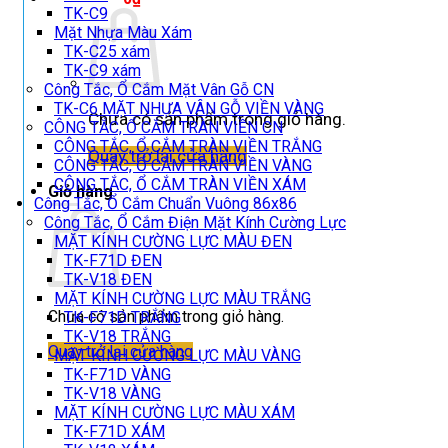
TK-C9
Mặt Nhựa Màu Xám
TK-C25 xám
TK-C9 xám
Công Tắc, Ổ Cắm Mặt Vân Gỗ CN
TK-C6 MẶT NHỰA VÂN GỖ VIỀN VÀNG
Chưa có sản phẩm trong giỏ hàng.
CÔNG TẮC, Ổ CẮM TRÀN VIỀN CN
CÔNG TẮC, Ổ CẮM TRÀN VIỀN TRẮNG
Quay trở lại cửa hàng
CÔNG TẮC, Ổ CẮM TRÀN VIỀN VÀNG
CÔNG TẮC, Ổ CẮM TRÀN VIỀN XÁM
Giỏ hàng
Công Tắc, Ổ Cắm Chuẩn Vuông 86x86
Công Tắc, Ổ Cắm Điện Mặt Kính Cường Lực
MẶT KÍNH CƯỜNG LỰC MÀU ĐEN
TK-F71D ĐEN
TK-V18 ĐEN
MẶT KÍNH CƯỜNG LỰC MÀU TRẮNG
Chưa có sản phẩm trong giỏ hàng.
TK-F71D TRẮNG
TK-V18 TRẮNG
Quay trở lại cửa hàng
MẶT KÍNH CƯỜNG LỰC MÀU VÀNG
TK-F71D VÀNG
TK-V18 VÀNG
MẶT KÍNH CƯỜNG LỰC MÀU XÁM
TK-F71D XÁM