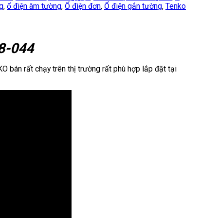
g
,
ổ điện âm tường
,
Ổ điện đơn
,
Ổ điện gắn tường
,
Tenko
8-044
 bán rất chạy trên thị trường rất phù hợp lắp đặt tại