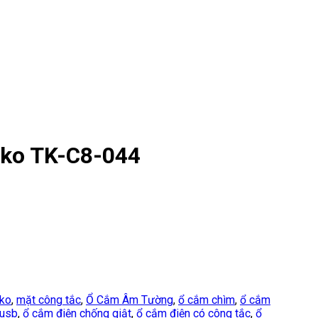
nko TK-C8-044
nko
,
mặt công tắc
,
Ổ Cắm Âm Tường
,
ổ cắm chìm
,
ổ cắm
 usb
,
ổ cắm điện chống giật
,
ổ cắm điện có công tắc
,
ổ