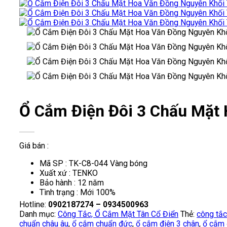
Ổ Cắm Điện Đôi 3 Chấu Mặt
Giá bán :
Mã SP : TK-C8-044 Vàng bóng
Xuất xứ : TENKO
Bảo hành : 12 năm
Tình trạng : Mới 100%
Hotline:
0902187274 – 0934500963
Danh mục:
Công Tắc, Ổ Cắm Mặt Tân Cổ Điển
Thẻ:
công tắ
chuẩn châu âu
,
ổ cắm chuẩn đức
,
ổ cắm điện 3 chân
,
ổ cắm 