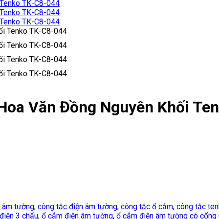
 Hoa Văn Đồng Nguyên Khối Te
c âm tường
,
công tắc điện âm tường
,
công tắc ổ cắm
,
công tắc te
điện 3 chấu
,
ổ cắm điện âm tường
,
ổ cắm điện âm tường có cổng