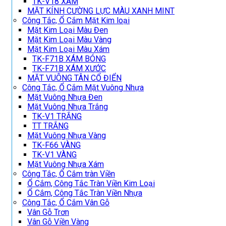
TK-V18 XÁM
MẶT KÍNH CƯỜNG LỰC MÀU XANH MINT
Công Tắc, Ổ Cắm Mặt Kim loại
Mặt Kim Loại Màu Đen
Mặt Kim Loại Màu Vàng
Mặt Kim Loại Màu Xám
TK-F71B XÁM BÓNG
TK-F71B XÁM XƯỚC
MẶT VUÔNG TÂN CỔ ĐIỂN
Công Tắc, Ổ Cắm Mặt Vuông Nhựa
Mặt Vuông Nhựa Đen
Mặt Vuông Nhựa Trắng
TK-V1 TRẮNG
TT TRẮNG
Mặt Vuông Nhựa Vàng
TK-F66 VÀNG
TK-V1 VÀNG
Mặt Vuông Nhựa Xám
Công Tắc, Ổ Cắm tràn Viền
Ổ Cắm, Công Tắc Tràn Viền Kim Loại
Ổ Cắm, Công Tắc Tràn Viền Nhựa
Công Tắc, Ổ Cắm Vân Gỗ
Vân Gỗ Trơn
Vân Gỗ Viền Vàng