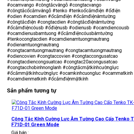
#ocamvango #côngtắcvângỗ #congtacvango
#côngtắcổcắmvângỗ #tenko #tenkoổcắmđiện #ổđiện
#odien #ocamdien #ổcắmđiện #ổcắmđiệnâmtường
#côngtắcđiện #congtacdien #côngtắcđiệnâmtường
#ổcắmđiệncóusb #ổđiệnusb #odienusb #ocamdiencousb
#ocamdienusbamtuong #ổcắmđiệncóusbâmtường
#tenkocongtacdien #ocamdienamtuongmautrang
#odienamtuongmautrang
#congtacamtuongmautrang #congtacamtuongmautrang
#odiencovien #congtaccovien #congtaccongusatcao
#congtacdiencongsuatcao #congtac20acongusatcao
#congtacchobinhnonglanh #côngtắcmặtkínhcườnglực
#ổcắmmặtkínhcườnglực #ocamkinhcuongluc #ocammatkinh
#ocamdienmatkinh #ổcắmđiệnmặtkính
Sản phẩm tương tự
Công Tắc Kính Cường Lực Âm Tường Cao Cấp Tenko T
F71D-01 Green Mode
Giá bán :