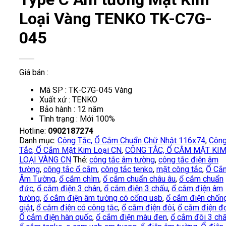
Loại Vàng TENKO TK-C7G-
045
Giá bán :
Mã SP : TK-C7G-045 Vàng
Xuất xứ : TENKO
Bảo hành : 12 năm
Tình trạng : Mới 100%
Hotline:
0902187274
Danh mục:
Công Tắc, Ổ Cắm Chuẩn Chữ Nhật 116x74
,
Côn
Tắc, Ổ Cắm Mặt Kim Loại CN
,
CÔNG TẮC, Ổ CẮM MẶT KI
LOẠI VÀNG CN
Thẻ:
công tắc âm tường
,
công tắc điện âm
tường
,
công tắc ổ cắm
,
công tắc tenko
,
mặt công tắc
,
Ổ Cắ
Âm Tường
,
ổ cắm chìm
,
ổ cắm chuẩn châu âu
,
ổ cắm chuẩn
đức
,
ổ cắm điện 3 chân
,
ổ cắm điện 3 chấu
,
ổ cắm điện âm
tường
,
ổ cắm điện âm tường có cổng usb
,
ổ cắm điện chốn
giật
,
ổ cắm điện có công tắc
,
ổ cắm điện đôi
,
ổ cắm điện đ
Ổ cắm điện hàn quốc
,
ổ cắm điện màu đen
,
ổ cắm đôi 3 ch