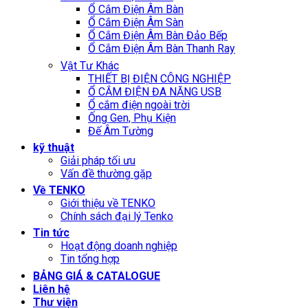
Ổ Cắm Điện Âm Bàn
Ổ Cắm Điện Âm Sàn
Ổ Cắm Điện Âm Bàn Đảo Bếp
Ổ Cắm Điện Âm Bàn Thanh Ray
Vật Tư Khác
THIẾT BỊ ĐIỆN CÔNG NGHIỆP
Ổ CẮM ĐIỆN ĐA NĂNG USB
Ổ cắm điện ngoài trời
Ống Gen, Phụ Kiện
Đế Âm Tường
kỹ thuật
Giải pháp tối ưu
Vấn đề thường gặp
Về TENKO
Giới thiệu về TENKO
Chính sách đại lý Tenko
Tin tức
Hoạt động doanh nghiệp
Tin tổng hợp
BẢNG GIÁ & CATALOGUE
Liên hệ
Thư viện