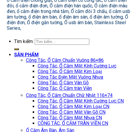
ổ cắm điện chống giật, ổ cắm điện có công tắc, ổ cắm điện
đôi, ổ cắm điện đơn, Ổ cắm điện hàn quốc, Ổ cắm điện màu
đen, ổ cắm điện trong nhà tắm, Ổ cắm đôi 3 chấu, ổ cắm usb
âm tường, ổ điện âm bàn, ổ điện âm sàn, ổ điện âm tường, Ổ
điện đơn, Ổ điện gắn tường, Ổ usb âm bàn, Stainless Steel
Series,
Tìm kiếm:
SẢN PHẨM
Công Tắc, Ổ Cắm Chuẩn Vuông 86×86
Công Tắc, Ổ Cắm Mặt Kính Cường Lực
Công Tắc, Ổ Cắm Mặt Kim Loại
Công Tắc Điện Mặt Vuông Nhựa
Công Tắc, Ổ Cắm Vân Gỗ
Công Tắc, Ổ Cắm tràn Viền
Công Tắc, Ổ Cắm Chuẩn Chữ Nhật 116×74
Công Tắc, Ổ Cắm Mặt Kính Cường Lực CN
Công Tắc, Ổ Cắm Mặt Kim Loại CN
Công Tắc, Ổ Cắm Mặt Vân Gỗ CN
Công Tắc, Ổ Cắm Mặt Nhựa CN
CÔNG TẮC, Ổ CẮM TRÀN VIỀN CN
Ổ Cắm Âm Bàn, Âm Sàn