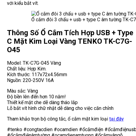
với kiểu bắt vít.
Ổ cắm đôi 3 chấu + usb + type C âm tường TK-C
Thông Số Ổ Cắm Tích Hợp USB + Type
C Mặt Kim Loại Vàng TENKO TK-C7G-
O45
Model: TK-C7G-045 Vàng
Chất liệu: Hợp Kim.
Kích thước: 117x72x4.56mm
Nguồn: 220-250V 16A
Màu sắc: Vàng
Độ bền lên đến hơn 10 năm!
Thiết kế mặt che dễ dàng tháo lắp
Lỗ bắt vít hình chữ nhật dễ dàng cho việc căn chỉnh
Tham khảo trọn bộ công tắc, ổ cắm mặt kim loại
tại đây
#tenko #congtacdien #ocamdien #ổcắmđiện #ổcắmđiệnus
#ổcắmđiệnâmtường #ocamdienamtuong #ổcắmvângỗ