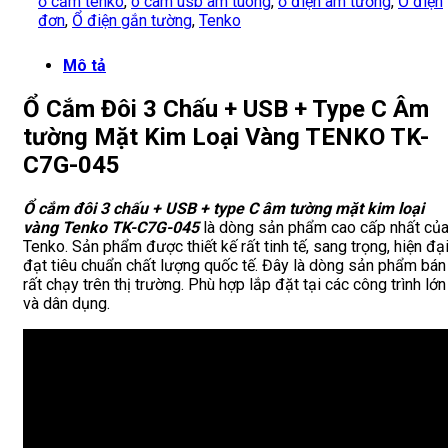
ổ cắm tenko
,
o cam usb am tuong
,
ổ điện âm tường
,
Ổ điện
đơn
,
Ổ điện gắn tường
,
Tenko
Mô tả
Ổ Cắm Đôi 3 Chấu + USB + Type C Âm
tường Mặt Kim Loại Vàng TENKO TK-
C7G-045
Ổ cắm đôi 3 chấu + USB + type C âm tường mặt kim loại
vàng Tenko TK-C7G-045
là dòng sản phẩm cao cấp nhất củ
Tenko. Sản phẩm được thiết kế rất tinh tế, sang trọng, hiện đạ
đạt tiêu chuẩn chất lượng quốc tế. Đây là dòng sản phẩm bán
rất chạy trên thị trường. Phù hợp lắp đặt tại các công trình lớn
và dân dụng.