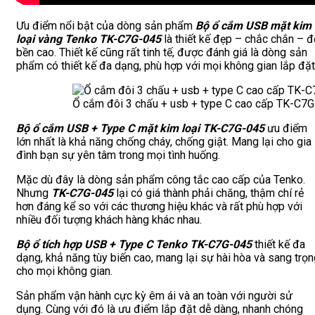
Ưu điểm nổi bật của dòng sản phẩm
Bộ ổ cắm USB mặt kim
loại vàng Tenko TK-C7G-045
là thiết kế đẹp – chắc chắn – đ
bền cao. Thiết kế cũng rất tinh tế, được đánh giá là dòng sản
phẩm có thiết kế đa dạng, phù hợp với mọi không gian lắp đặt
Ổ cắm đôi 3 chấu + usb + type C cao cấp TK-C7
Bộ ổ cắm USB + Type C mặt kim loại TK-C7G-045
ưu điểm
lớn nhất là khả năng chống cháy, chống giật. Mang lại cho gia
đình bạn sự yên tâm trong mọi tình huống.
Mặc dù đây là dòng sản phẩm công tắc cao cấp của Tenko.
Nhưng
TK-C7G-045
lại có giá thành phải chăng, thậm chí rẻ
hơn đáng kể so với các thương hiệu khác và rất phù hợp với
nhiều đối tượng khách hàng khác nhau.
Bộ ổ tích hợp USB + Type C Tenko TK-C7G-045
thiết kế đa
dạng, khả năng tùy biến cao, mang lại sự hài hòa và sang trọ
cho mọi không gian.
Sản phẩm vận hành cực kỳ êm ái và an toàn với người sử
dụng. Cùng với đó là ưu điểm lắp đặt dễ dàng, nhanh chóng