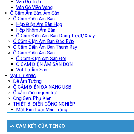
Vân Gỗ Trơn
Vân Gỗ Viền Vàng
Ổ Cắm Âm Bàn, Âm Sàn
Ổ Cắm Điện Âm Bàn
Hộp Điện Âm Bàn Họp
Hộp Nhôm Âm Bàn
Ổ Cắm Điện Âm Bàn Dạng Trượt/Xoay
Ổ Cắm Điện Âm Bàn Đảo Bếp
Ổ Cắm Điện Âm Bàn Thanh Ray
Ổ Cắm Điện Âm Sàn
Ổ Cắm Điện Âm Sàn Đôi
Ổ CẮM ĐIỆN ÂM SÀN ĐƠN
Vật Tư Âm Sàn
Vật Tư Khác
Đế Âm Tường
Ổ CẮM ĐIỆN ĐA NĂNG USB
Ổ cắm điện ngoài trời
Ống Gen, Phụ Kiện
THIẾT BỊ ĐIỆN CÔNG NGHIỆP
Mặt Kim Loại Màu Trắng
-> CAM KẾT CỦA TENKO