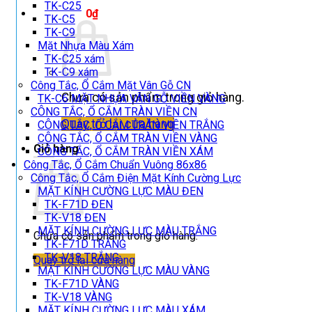
TK-C25
Giỏ hàng /
0
₫
TK-C5
TK-C9
Mặt Nhựa Màu Xám
TK-C25 xám
TK-C9 xám
Công Tắc, Ổ Cắm Mặt Vân Gỗ CN
Chưa có sản phẩm trong giỏ hàng.
TK-C6 MẶT NHỰA VÂN GỖ VIỀN VÀNG
CÔNG TẮC, Ổ CẮM TRÀN VIỀN CN
Quay trở lại cửa hàng
CÔNG TẮC, Ổ CẮM TRÀN VIỀN TRẮNG
CÔNG TẮC, Ổ CẮM TRÀN VIỀN VÀNG
Giỏ hàng
CÔNG TẮC, Ổ CẮM TRÀN VIỀN XÁM
Công Tắc, Ổ Cắm Chuẩn Vuông 86x86
Công Tắc, Ổ Cắm Điện Mặt Kính Cường Lực
MẶT KÍNH CƯỜNG LỰC MÀU ĐEN
TK-F71D ĐEN
TK-V18 ĐEN
MẶT KÍNH CƯỜNG LỰC MÀU TRẮNG
Chưa có sản phẩm trong giỏ hàng.
TK-F71D TRẮNG
TK-V18 TRẮNG
Quay trở lại cửa hàng
MẶT KÍNH CƯỜNG LỰC MÀU VÀNG
TK-F71D VÀNG
TK-V18 VÀNG
MẶT KÍNH CƯỜNG LỰC MÀU XÁM