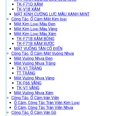
TK-F71D XÁM
TK-V18 XÁM
MẶT KÍNH CƯỜNG LỰC MÀU XANH MINT
Công Tắc, Ổ Cắm Mặt Kim loại
Mặt Kim Loại Màu Đen
Mặt Kim Loại Màu Vàng
Mặt Kim Loại Màu Xám
TK-F71B XÁM BÓNG
TK-F71B XÁM XƯỚC
MẶT VUÔNG TÂN CỔ ĐIỂN
Công Tắc, Ổ Cắm Mặt Vuông Nhựa
Mặt Vuông Nhựa Đen
Mặt Vuông Nhựa Trắng
TK-V1 TRẮNG
TT TRẮNG
Mặt Vuông Nhựa Vàng
TK-F66 VÀNG
TK-V1 VÀNG
Mặt Vuông Nhựa Xám
Công Tắc, Ổ Cắm tràn Viền
Ổ Cắm, Công Tắc Tràn Viền Kim Loại
Ổ Cắm, Công Tắc Tràn Viền Nhựa
Công Tắc, Ổ Cắm Vân Gỗ