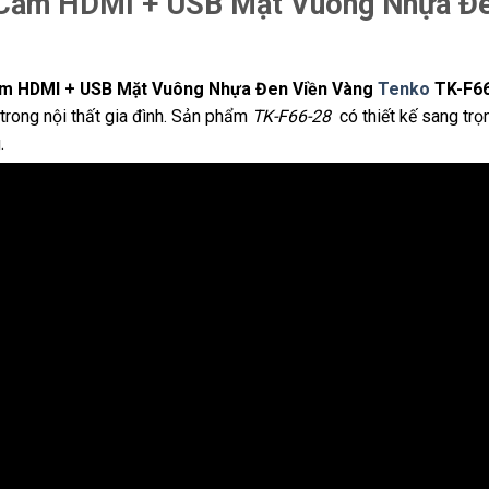
Cắm HDMI + USB Mặt Vuông Nhựa Đe
m HDMI + USB Mặt Vuông Nhựa Đen Viền Vàng
Tenko
TK-F66
 trong nội thất gia đình. Sản phẩm
TK-F66-28
có thiết kế sang trọ
.