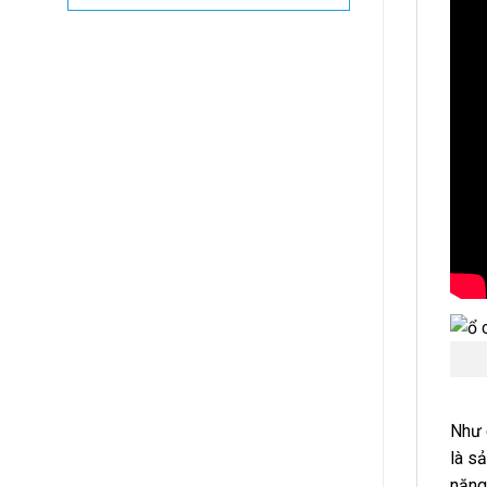
Như 
là s
năng