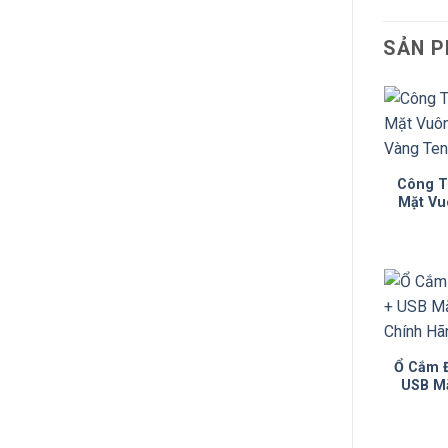
SẢN P
Công T
Mặt Vu
Vàng
Ổ Cắm Đ
USB M
Chính 