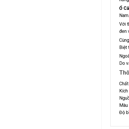
Ổ C
Nam
Với 
đen 
Cùng
Biệt
Ngoà
Do v
Thô
Chất
Kích
Nguồ
Màu 
Độ b