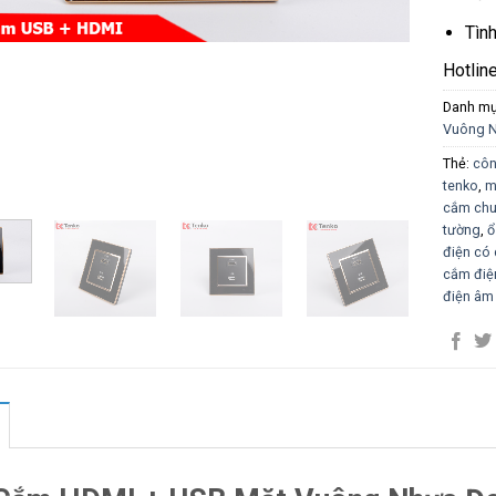
Tìn
Hotlin
Danh m
Vuông 
Thẻ:
côn
tenko
,
m
cắm chu
tường
,
ổ
điện có 
cắm điệ
điện âm