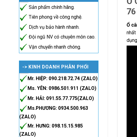
Ổ 
Sản phẩm chính hãng.
76
Tiên phong về công nghệ.
Ổ cắ
Dịch vụ bảo hành nhanh.
nhất
Đội ngũ NV có chuyên môn cao.
dụng
Vận chuyển nhanh chóng.
-> KINH DOANH PHÂN PHỐI
Mr. HIỆP: 090.218.72.74 (ZALO)
Ms. YÊN: 0986.501.911 (ZALO)
Mr. HẢI: 091.55.77.775(ZALO)
Ms.PHƯƠNG: 0934.500.963
(ZALO)
Mr. HƯNG: 098.15.15.985
(ZALO)