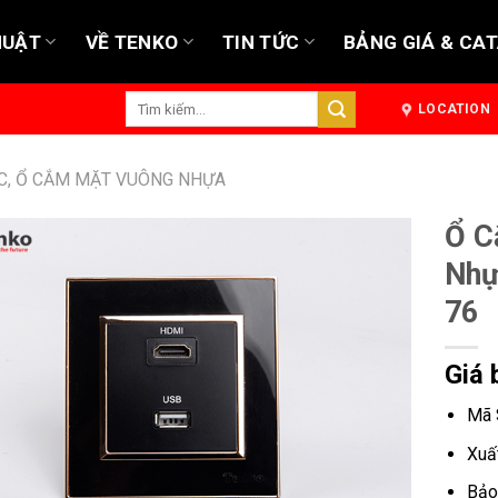
HUẬT
VỀ TENKO
TIN TỨC
BẢNG GIÁ & CA
Tìm
LOCATION
kiếm:
C, Ổ CẮM MẶT VUÔNG NHỰA
Ổ C
Nhự
76
Giá 
Mã 
Xuấ
Bảo