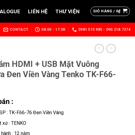
TALOGUE
LIÊN HỆ
THƯ VIỆN
GIỎ HÀNG /
0
₫
CONTACT
08:00 - 17:00
0981 515 985 - 090.218.7274
ắm HDMI + USB Mặt Vuông
a Đen Viền Vàng Tenko TK-F66-
bán :
SP : TK-F66-76 Đen Viền Vàng
t xứ : TENKO
 hành : 12 năm