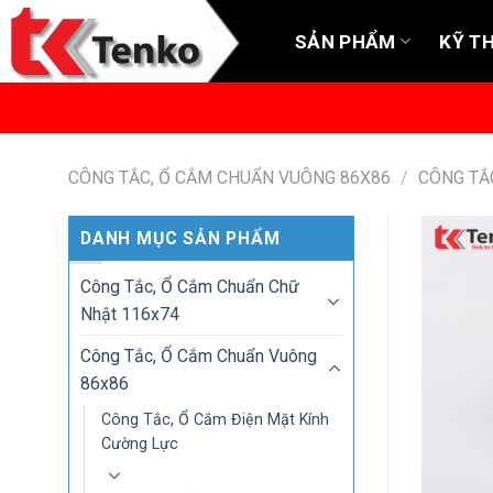
Skip
to
SẢN PHẨM
KỸ T
content
CÔNG TẮC, Ổ CẮM CHUẨN VUÔNG 86X86
/
CÔNG TẮ
DANH MỤC SẢN PHẨM
Công Tắc, Ổ Cắm Chuẩn Chữ
Nhật 116x74
Công Tắc, Ổ Cắm Chuẩn Vuông
86x86
Công Tắc, Ổ Cắm Điện Mặt Kính
Cường Lực