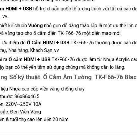
ắm HDMI + USB
hỗ trợ chuẩn quốc tế tương thích với tất cả các d
…vv.
thiết kế chuẩn
Vuông
nhỏ gọn dễ dàng tháo lắp là một ưu thế lớn
và vàng tạo cho ổ cắm điện TK-F66-76 một diện mạo mới.
 Ưu điểm đó
Ổ Cắm HDMI + USB
TK-F66-76 thường được các desi
 thự, Nhà hàng, Khách Sạn..vv
i ra
Ổ cắm HDMI + USB
TK-F66-76 được làm từ Nhựa Acrylic cao 
ậy bạn có thể yên tâm sử dụng chúng mà không cần lo lắng.
ng Số kỹ thuật Ổ Cắm Âm Tường TK-F66-76 Blac
 liệu Nhựa cao cấp viền vàng chống cháy
 thước: 86x86x46.5
n: 220V~250V 10A
sắc: Đen Viền Vàng
ền & tuổi thọ cao lên đến 20 năm