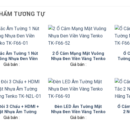
HẨM TƯƠNG TỰ
ắc Âm Tường 1 Nút
2 Ổ Cắm Mạng Mặt Vuông
Ổ 
ông Nhựa Đen Viền
Nhựa Đen Viền Vàng Tenko
Tường
 Tenko TK-F66-01
TK-F66-52
Giá bán :
Giá bán :
ôi 3 Chấu + HDMI +
Đèn LED Âm Tường Mặt
Ổ Cắm
ặt Nhựa Âm Tường
Nhựa Đen Viền Vàng Tenko
2 N
Hãng Tenko TK-N2L-
TK-F66-93
Hãn
Giá bán :
Giá bán :
01