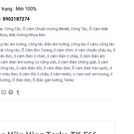
h trạng : Mới 100%
e:
0902187274
ục:
Công Tắc, Ổ Cắm Chuẩn Vuông 86x86
,
Công Tắc, Ổ Cắm Mặt
Nhựa
,
Mặt Vuông Nhựa Đen
g tắc âm tường
,
công tắc điện âm tường
,
công tắc ổ cắm
,
công tắc
ặt công tắc
,
Ổ Cắm Âm Tường
,
ổ cắm chìm
,
ổ cắm chuẩn châu âu
,
ổ
ẩn đức
,
ổ cắm điện 3 chân
,
ổ cắm điện 3 chấu
,
ổ cắm điện âm
 cắm điện âm tường có cổng usb
,
ổ cắm điện chống giật
,
ổ cắm
công tắc
,
ổ cắm điện đôi
,
ổ cắm điện đơn
,
Ổ cắm điện hàn quốc
,
ổ
n màu đen
,
ổ cắm đôi 3 chấu
,
ổ cắm tenko
,
o cam usb am tuong
,
ổ
 tường
,
Ổ điện đơn
,
Ổ điện gắn tường
,
Tenko