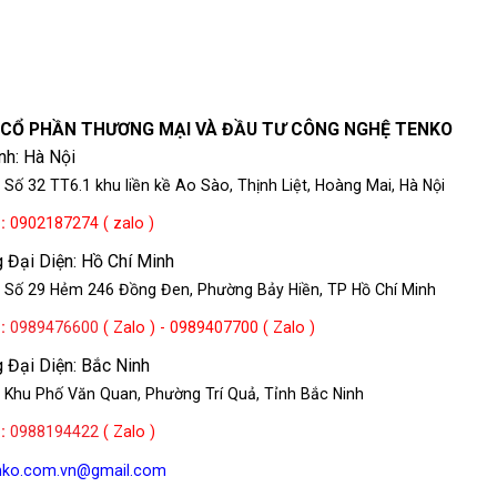
 CỔ PHẦN THƯƠNG MẠI VÀ ĐẦU TƯ CÔNG NGHỆ TENKO
nh: Hà Nội
 Số 32 TT6.1 khu liền kề Ao Sào, Thịnh Liệt, Hoàng Mai, Hà Nội
e
:
0902187274 ( zalo )
 Đại Diện: Hồ Chí Minh
: Số 29 Hẻm 246 Đồng Đen, Phường Bảy Hiền, TP Hồ Chí Minh
e
:
0989476600
( Zalo ) - 0989407700 ( Zalo )
 Đại Diện: Bắc Ninh
 Khu Phố Văn Quan, Phường Trí Quả, Tỉnh Bắc Ninh
e
:
0988194422
( Zalo )
enko.com.vn@gmail.com