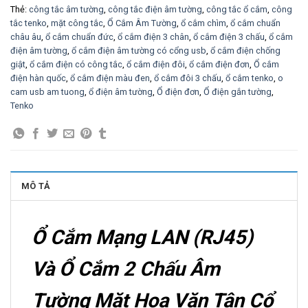
Thẻ:
công tắc âm tường
,
công tắc điện âm tường
,
công tắc ổ cắm
,
công
tắc tenko
,
mặt công tắc
,
Ổ Cắm Âm Tường
,
ổ cắm chìm
,
ổ cắm chuẩn
châu âu
,
ổ cắm chuẩn đức
,
ổ cắm điện 3 chân
,
ổ cắm điện 3 chấu
,
ổ cắm
điện âm tường
,
ổ cắm điện âm tường có cổng usb
,
ổ cắm điện chống
giật
,
ổ cắm điện có công tắc
,
ổ cắm điện đôi
,
ổ cắm điện đơn
,
Ổ cắm
điện hàn quốc
,
ổ cắm điện màu đen
,
ổ cắm đôi 3 chấu
,
ổ cắm tenko
,
o
cam usb am tuong
,
ổ điện âm tường
,
Ổ điện đơn
,
Ổ điện gắn tường
,
Tenko
MÔ TẢ
Ổ Cắm Mạng LAN (RJ45)
Và Ổ Cắm 2 Chấu Âm
Tường Mặt Hoa Văn Tân Cổ