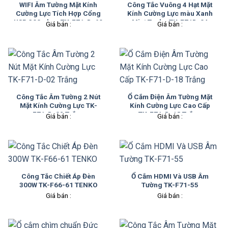
WIFI Âm Tường Mặt Kính
Công Tắc Vuông 4 Hạt Mặt
Cường Lực Tích Hợp Cổng
Kính Cường Lực màu Xanh
USB 300mbps TK-F71-D-69
Mint Tenko TK-F71D-04
Giá bán :
Giá bán :
Trắng
Công Tắc Âm Tường 2 Nút
Ổ Cắm Điện Âm Tường Mặt
Mặt Kính Cường Lực TK-
Kính Cường Lực Cao Cấp
F71-D-02 Trắng
TK-F71-D-18 Trắng
Giá bán :
Giá bán :
Công Tắc Chiết Áp Đèn
Ổ Cắm HDMI Và USB Âm
300W TK-F66-61 TENKO
Tường TK-F71-55
Giá bán :
Giá bán :