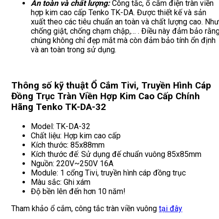
An toàn và chất lượng:
Công tắc, ổ cắm điện tràn viền
hợp kim cao cấp Tenko TK-DA. Được thiết kế và sản
xuất theo các tiêu chuẩn an toàn và chất lượng cao. Như
chống giật, chống chạm chập,… . Điều này đảm bảo rằn
chúng không chỉ đẹp mắt mà còn đảm bảo tính ổn định
và an toàn trong sử dụng.
Thông số kỹ thuật Ổ Cắm Tivi, Truyền Hình Cáp
Đồng Trục Tràn Viền Hợp Kim Cao Cấp Chính
Hãng Tenko TK-DA-32
Model: TK-DA-32
Chất liệu: Hợp kim cao cấp
Kích thước: 85x88mm
Kích thước đế: Sử dụng đế chuẩn vuông 85x85mm
Nguồn: 220V~250V 16A
Module: 1 cổng Tivi, truyền hình cáp đồng trục
Màu sắc: Ghi xám
Độ bền lên đến hơn 10 năm!
Tham khảo ổ cắm, công tắc tràn viền vuông
tại đây