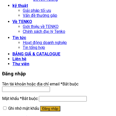
kỹ thuật
Giải pháp tối ưu
Vấn đề thường gặp
Về TENKO
Giới thiệu về TENKO
Chính sách đại lý Tenko
Tin tức
Hoạt động doanh nghiệp
Tin tổng hợp
BẢNG GIÁ & CATALOGUE
Liên hệ
Thư viện
Đăng nhập
Tên tài khoản hoặc địa chỉ email
*
Bắt buộc
Mật khẩu
*
Bắt buộc
Ghi nhớ mật khẩu
Đăng nhập