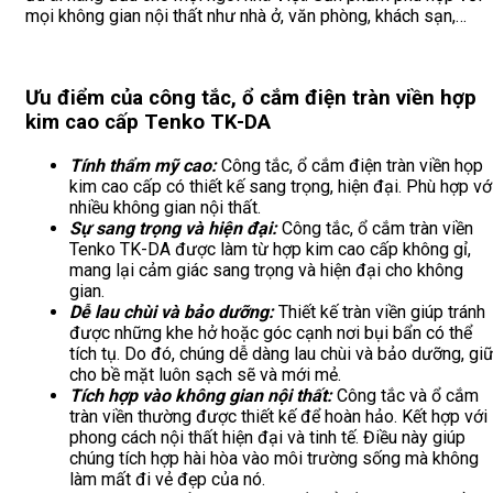
mọi không gian nội thất như nhà ở, văn phòng, khách sạn,…
Ưu điểm của công tắc, ổ cắm điện tràn viền hợp
kim cao cấp Tenko TK-DA
Tính thẩm mỹ cao:
Công tắc, ổ cắm điện tràn viền họp
kim cao cấp có thiết kế sang trọng, hiện đại. Phù hợp vớ
nhiều không gian nội thất.
Sự sang trọng và hiện đại:
Công tắc, ổ cắm tràn viền
Tenko TK-DA được làm từ hợp kim cao cấp không gỉ,
mang lại cảm giác sang trọng và hiện đại cho không
gian.
Dễ lau chùi và bảo dưỡng:
Thiết kế tràn viền giúp tránh
được những khe hở hoặc góc cạnh nơi bụi bẩn có thể
tích tụ. Do đó, chúng dễ dàng lau chùi và bảo dưỡng, gi
cho bề mặt luôn sạch sẽ và mới mẻ.
Tích hợp vào không gian nội thất:
Công tắc và ổ cắm
tràn viền thường được thiết kế để hoàn hảo. Kết hợp với
phong cách nội thất hiện đại và tinh tế. Điều này giúp
chúng tích hợp hài hòa vào môi trường sống mà không
làm mất đi vẻ đẹp của nó.