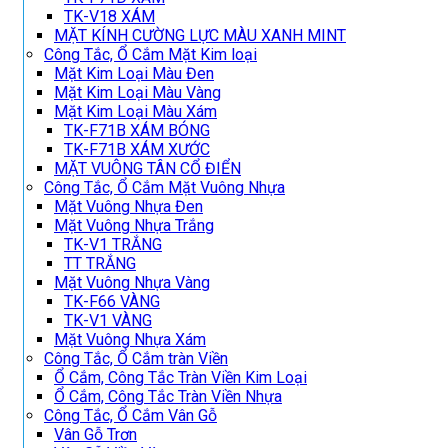
TK-V18 XÁM
MẶT KÍNH CƯỜNG LỰC MÀU XANH MINT
Công Tắc, Ổ Cắm Mặt Kim loại
Mặt Kim Loại Màu Đen
Mặt Kim Loại Màu Vàng
Mặt Kim Loại Màu Xám
TK-F71B XÁM BÓNG
TK-F71B XÁM XƯỚC
MẶT VUÔNG TÂN CỔ ĐIỂN
Công Tắc, Ổ Cắm Mặt Vuông Nhựa
Mặt Vuông Nhựa Đen
Mặt Vuông Nhựa Trắng
TK-V1 TRẮNG
TT TRẮNG
Mặt Vuông Nhựa Vàng
TK-F66 VÀNG
TK-V1 VÀNG
Mặt Vuông Nhựa Xám
Công Tắc, Ổ Cắm tràn Viền
Ổ Cắm, Công Tắc Tràn Viền Kim Loại
Ổ Cắm, Công Tắc Tràn Viền Nhựa
Công Tắc, Ổ Cắm Vân Gỗ
Vân Gỗ Trơn