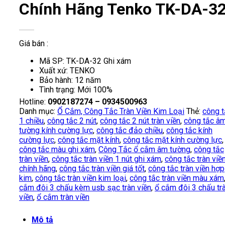
Chính Hãng Tenko TK-DA-3
Giá bán :
Mã SP: TK-DA-32 Ghi xám
Xuất xứ: TENKO
Bảo hành: 12 năm
Tình trạng: Mới 100%
Hotline:
0902187274 – 0934500963
Danh mục:
Ổ Cắm, Công Tắc Tràn Viền Kim Loại
Thẻ:
công t
1 chiều
,
công tắc 2 nút
,
công tắc 2 nút tràn viền
,
công tắc â
tường kính cường lực
,
công tắc đảo chiều
,
công tắc kính
cường lực
,
công tắc mặt kính
,
công tắc mặt kính cường lực
,
công tắc màu ghi xám
,
Công Tắc ổ cắm âm tường
,
công tắc
tràn viền
,
công tắc tràn viền 1 nút ghi xám
,
công tắc tràn viề
chính hãng
,
công tắc tràn viền giá tốt
,
công tắc tràn viền hợp
kim
,
công tắc tràn viền kim loại
,
công tắc tràn viền màu xám
cắm đôi 3 chấu kèm usb sạc tràn viền
,
ổ cắm đôi 3 chấu tr
viền
,
ổ cắm tràn viền
Mô tả