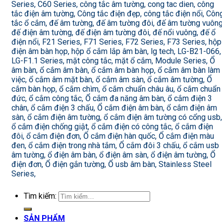
Series, C60 Series, công tắc âm tường, cong tac dien, công
tắc điện âm tường, Công tắc điện đẹp, công tắc điện nổi, Côn
tắc ổ cắm, đế âm tường, đế âm tường đôi, đế âm tường vuông
đế điện âm tường, đế điện âm tường đôi, đế nổi vuông, đế ổ
điện nổi, F21 Series, F71 Series, F72 Series, F73 Series, hộp
điện âm bàn họp, hộp ổ cắm lắp âm bàn, lg tech, LG-B21-066,
LG-F1.1 Series, mặt công tắc, mặt ổ cắm, Module Series, Ổ
âm bàn, ổ cắm âm bàn, ổ cắm âm bàn họp, ổ cắm âm bàn làm
việc, ổ cắm âm mặt bàn, ổ cắm âm sàn, ổ cắm âm tường, Ổ
cắm bàn họp, ổ cắm chìm, ổ cắm chuẩn châu âu, ổ cắm chuẩn
đức, ổ cắm công tắc, Ổ cắm đa năng âm bàn, ổ cắm điện 3
chân, ổ cắm điện 3 chấu, Ổ cắm điện âm bàn, ổ cắm điện âm
sàn, ổ cắm điện âm tường, ổ cắm điện âm tường có cổng usb,
ổ cắm điện chống giật, ổ cắm điện có công tắc, ổ cắm điện
đôi, ổ cắm điện đơn, Ổ cắm điện hàn quốc, Ổ cắm điện màu
đen, ổ cắm điện trong nhà tắm, Ổ cắm đôi 3 chấu, ổ cắm usb
âm tường, ổ điện âm bàn, ổ điện âm sàn, ổ điện âm tường, Ổ
điện đơn, Ổ điện gắn tường, Ổ usb âm bàn, Stainless Steel
Series,
Tìm kiếm:
SẢN PHẨM