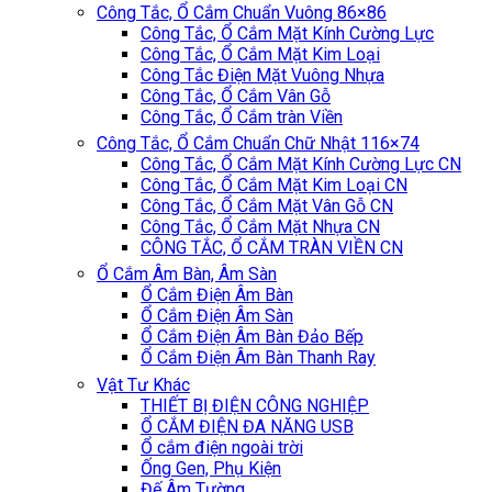
Công Tắc, Ổ Cắm Chuẩn Vuông 86×86
Công Tắc, Ổ Cắm Mặt Kính Cường Lực
Công Tắc, Ổ Cắm Mặt Kim Loại
Công Tắc Điện Mặt Vuông Nhựa
Công Tắc, Ổ Cắm Vân Gỗ
Công Tắc, Ổ Cắm tràn Viền
Công Tắc, Ổ Cắm Chuẩn Chữ Nhật 116×74
Công Tắc, Ổ Cắm Mặt Kính Cường Lực CN
Công Tắc, Ổ Cắm Mặt Kim Loại CN
Công Tắc, Ổ Cắm Mặt Vân Gỗ CN
Công Tắc, Ổ Cắm Mặt Nhựa CN
CÔNG TẮC, Ổ CẮM TRÀN VIỀN CN
Ổ Cắm Âm Bàn, Âm Sàn
Ổ Cắm Điện Âm Bàn
Ổ Cắm Điện Âm Sàn
Ổ Cắm Điện Âm Bàn Đảo Bếp
Ổ Cắm Điện Âm Bàn Thanh Ray
Vật Tư Khác
THIẾT BỊ ĐIỆN CÔNG NGHIỆP
Ổ CẮM ĐIỆN ĐA NĂNG USB
Ổ cắm điện ngoài trời
Ống Gen, Phụ Kiện
Đế Âm Tường