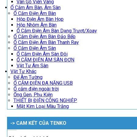
Vân Gỗ Viền Vàng
Ổ Cắm Âm Bàn, Âm Sàn
Ổ Cắm Điện Âm Bàn
Hộp Điện Âm Bàn Họp
Hộp Nhôm Âm Bàn
Ổ Cắm Điện Âm Bàn Dạng Trượt/Xoay
Ổ Cắm Điện Âm Bàn Đảo Bếp
Ổ Cắm Điện Âm Bàn Thanh Ray
Ổ Cắm Điện Âm Sàn
Ổ Cắm Điện Âm Sàn Đôi
Ổ CẮM ĐIỆN ÂM SÀN ĐƠN
Vật Tư Âm Sàn
Vật Tư Khác
Đế Âm Tường
Ổ CẮM ĐIỆN ĐA NĂNG USB
Ổ cắm điện ngoài trời
Ống Gen, Phụ Kiện
THIẾT BỊ ĐIỆN CÔNG NGHIỆP
Mặt Kim Loại Màu Trắng
-> CAM KẾT CỦA TENKO