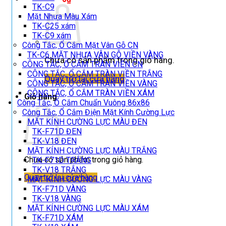
TK-C9
Mặt Nhựa Màu Xám
TK-C25 xám
TK-C9 xám
Công Tắc, Ổ Cắm Mặt Vân Gỗ CN
TK-C6 MẶT NHỰA VÂN GỖ VIỀN VÀNG
Chưa có sản phẩm trong giỏ hàng.
CÔNG TẮC, Ổ CẮM TRÀN VIỀN CN
CÔNG TẮC, Ổ CẮM TRÀN VIỀN TRẮNG
Quay trở lại cửa hàng
CÔNG TẮC, Ổ CẮM TRÀN VIỀN VÀNG
CÔNG TẮC, Ổ CẮM TRÀN VIỀN XÁM
Giỏ hàng
Công Tắc, Ổ Cắm Chuẩn Vuông 86x86
Công Tắc, Ổ Cắm Điện Mặt Kính Cường Lực
MẶT KÍNH CƯỜNG LỰC MÀU ĐEN
TK-F71D ĐEN
TK-V18 ĐEN
MẶT KÍNH CƯỜNG LỰC MÀU TRẮNG
Chưa có sản phẩm trong giỏ hàng.
TK-F71D TRẮNG
TK-V18 TRẮNG
Quay trở lại cửa hàng
MẶT KÍNH CƯỜNG LỰC MÀU VÀNG
TK-F71D VÀNG
TK-V18 VÀNG
MẶT KÍNH CƯỜNG LỰC MÀU XÁM
TK-F71D XÁM