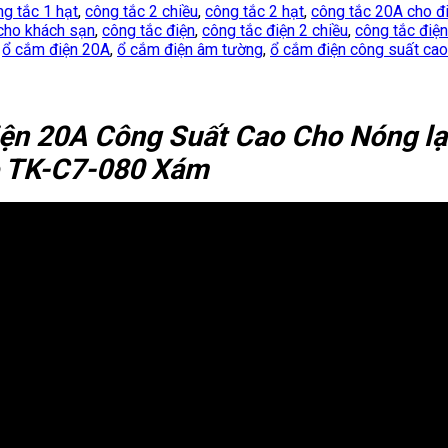
ng tắc 1 hạt
,
công tắc 2 chiều
,
công tắc 2 hạt
,
công tắc 20A cho đ
cho khách sạn
,
công tắc điện
,
công tắc điện 2 chiều
,
công tắc điệ
,
ổ cắm điện 20A
,
ổ cắm điện âm tường
,
ổ cắm điện công suất cao
iện 20A Công Suất Cao Cho Nóng l
o TK-C7-080 Xám