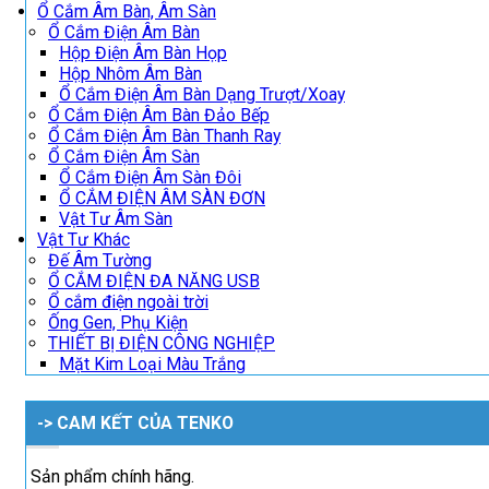
Ổ Cắm Âm Bàn, Âm Sàn
Ổ Cắm Điện Âm Bàn
Hộp Điện Âm Bàn Họp
Hộp Nhôm Âm Bàn
Ổ Cắm Điện Âm Bàn Dạng Trượt/Xoay
Ổ Cắm Điện Âm Bàn Đảo Bếp
Ổ Cắm Điện Âm Bàn Thanh Ray
Ổ Cắm Điện Âm Sàn
Ổ Cắm Điện Âm Sàn Đôi
Ổ CẮM ĐIỆN ÂM SÀN ĐƠN
Vật Tư Âm Sàn
Vật Tư Khác
Đế Âm Tường
Ổ CẮM ĐIỆN ĐA NĂNG USB
Ổ cắm điện ngoài trời
Ống Gen, Phụ Kiện
THIẾT BỊ ĐIỆN CÔNG NGHIỆP
Mặt Kim Loại Màu Trắng
-> CAM KẾT CỦA TENKO
Sản phẩm chính hãng.