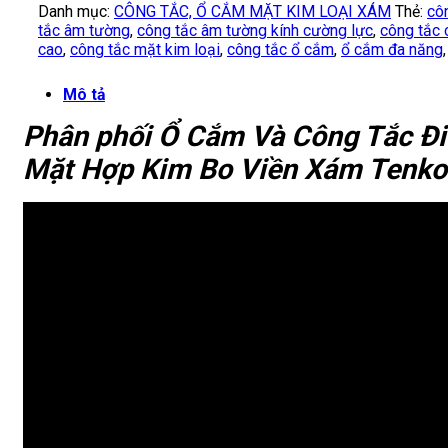
Danh mục:
CÔNG TẮC, Ổ CẮM MẶT KIM LOẠI XÁM
Thẻ:
cô
tắc âm tường
,
công tắc âm tường kính cường lực
,
công tắc 
cao
,
công tắc mặt kim loại
,
công tắc ổ cắm
,
ổ cắm đa năng
Mô tả
Phân phối Ổ Cắm Và Công Tắc Đ
Mặt Hợp Kim Bo Viền Xám Tenk