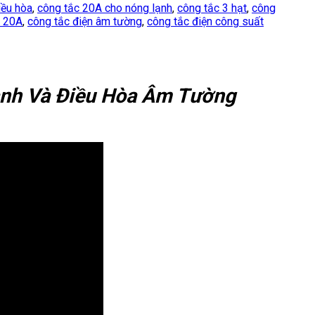
iều hòa
,
công tắc 20A cho nóng lạnh
,
công tắc 3 hạt
,
công
n 20A
,
công tắc điện âm tường
,
công tắc điện công suất
ạnh Và Điều Hòa Âm Tường