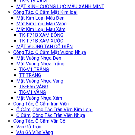
TK-V18 XÁM
MẶT KÍNH CƯỜNG LỰC MÀU XANH MINT
Công Tắc, Ổ Cắm Mặt Kim loại
Mặt Kim Loại Màu Đen
Mặt Kim Loại Màu Vàng
Mặt Kim Loại Màu Xám
TK-F71B XÁM BÓNG
TK-F71B XÁM XƯỚC
MẶT VUÔNG TÂN CỔ ĐIỂN
Công Tắc, Ổ Cắm Mặt Vuông Nhựa
Mặt Vuông Nhựa Đen
Mặt Vuông Nhựa Trắng
TK-V1 TRẮNG
TT TRẮNG
Mặt Vuông Nhựa Vàng
TK-F66 VÀNG
TK-V1 VÀNG
Mặt Vuông Nhựa Xám
Công Tắc, Ổ Cắm tràn Viền
Ổ Cắm, Công Tắc Tràn Viền Kim Loại
Ổ Cắm, Công Tắc Tràn Viền Nhựa
Công Tắc, Ổ Cắm Vân Gỗ
Vân Gỗ Trơn
Vân Gỗ Viền Vàng