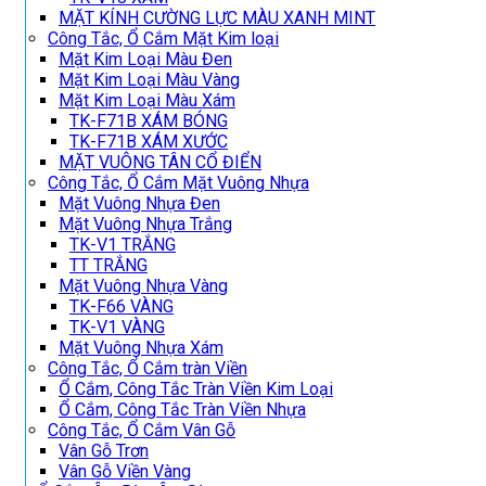
MẶT KÍNH CƯỜNG LỰC MÀU XANH MINT
Công Tắc, Ổ Cắm Mặt Kim loại
Mặt Kim Loại Màu Đen
Mặt Kim Loại Màu Vàng
Mặt Kim Loại Màu Xám
TK-F71B XÁM BÓNG
TK-F71B XÁM XƯỚC
MẶT VUÔNG TÂN CỔ ĐIỂN
Công Tắc, Ổ Cắm Mặt Vuông Nhựa
Mặt Vuông Nhựa Đen
Mặt Vuông Nhựa Trắng
TK-V1 TRẮNG
TT TRẮNG
Mặt Vuông Nhựa Vàng
TK-F66 VÀNG
TK-V1 VÀNG
Mặt Vuông Nhựa Xám
Công Tắc, Ổ Cắm tràn Viền
Ổ Cắm, Công Tắc Tràn Viền Kim Loại
Ổ Cắm, Công Tắc Tràn Viền Nhựa
Công Tắc, Ổ Cắm Vân Gỗ
Vân Gỗ Trơn
Vân Gỗ Viền Vàng