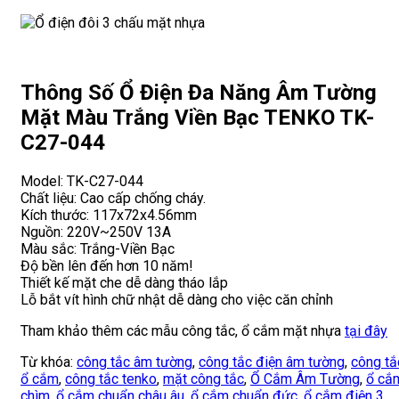
Thông Số Ổ Điện Đa Năng Âm Tường
Mặt Màu Trắng Viền Bạc TENKO TK-
C27-044
Model: TK-C27-044
Chất liệu: Cao cấp chống cháy.
Kích thước: 117x72x4.56mm
Nguồn: 220V~250V 13A
Màu sắc: Trắng-Viền Bạc
Độ bền lên đến hơn 10 năm!
Thiết kế mặt che dễ dàng tháo lắp
Lỗ bắt vít hình chữ nhật dễ dàng cho việc căn chỉnh
Tham khảo thêm các mẫu công tắc, ổ cắm mặt nhựa
tại đây
Từ khóa:
công tắc âm tường
,
công tắc điện âm tường
,
công tắ
ổ cắm
,
công tắc tenko
,
mặt công tắc
,
Ổ Cắm Âm Tường
,
ổ cắ
chìm
,
ổ cắm chuẩn châu âu
,
ổ cắm chuẩn đức
,
ổ cắm điện 3