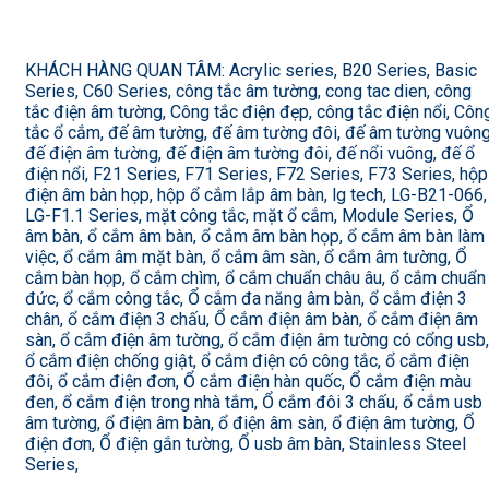
KHÁCH HÀNG QUAN TÂM: Acrylic series, B20 Series, Basic
Series, C60 Series, công tắc âm tường, cong tac dien, công
tắc điện âm tường, Công tắc điện đẹp, công tắc điện nổi, Côn
tắc ổ cắm, đế âm tường, đế âm tường đôi, đế âm tường vuông
đế điện âm tường, đế điện âm tường đôi, đế nổi vuông, đế ổ
điện nổi, F21 Series, F71 Series, F72 Series, F73 Series, hộp
điện âm bàn họp, hộp ổ cắm lắp âm bàn, lg tech, LG-B21-066,
LG-F1.1 Series, mặt công tắc, mặt ổ cắm, Module Series, Ổ
âm bàn, ổ cắm âm bàn, ổ cắm âm bàn họp, ổ cắm âm bàn làm
việc, ổ cắm âm mặt bàn, ổ cắm âm sàn, ổ cắm âm tường, Ổ
cắm bàn họp, ổ cắm chìm, ổ cắm chuẩn châu âu, ổ cắm chuẩn
đức, ổ cắm công tắc, Ổ cắm đa năng âm bàn, ổ cắm điện 3
chân, ổ cắm điện 3 chấu, Ổ cắm điện âm bàn, ổ cắm điện âm
sàn, ổ cắm điện âm tường, ổ cắm điện âm tường có cổng usb,
ổ cắm điện chống giật, ổ cắm điện có công tắc, ổ cắm điện
đôi, ổ cắm điện đơn, Ổ cắm điện hàn quốc, Ổ cắm điện màu
đen, ổ cắm điện trong nhà tắm, Ổ cắm đôi 3 chấu, ổ cắm usb
âm tường, ổ điện âm bàn, ổ điện âm sàn, ổ điện âm tường, Ổ
điện đơn, Ổ điện gắn tường, Ổ usb âm bàn, Stainless Steel
Series,