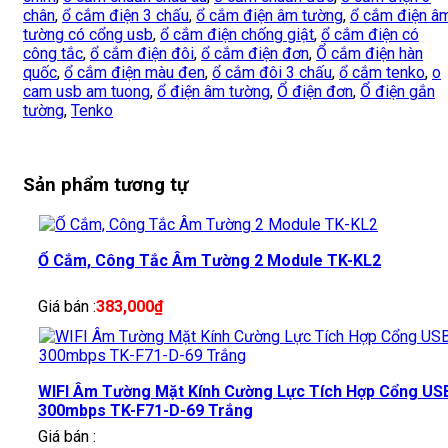
chân
,
ổ cắm điện 3 chấu
,
ổ cắm điện âm tường
,
ổ cắm điện â
tường có cổng usb
,
ổ cắm điện chống giật
,
ổ cắm điện có
công tắc
,
ổ cắm điện đôi
,
ổ cắm điện đơn
,
Ổ cắm điện hàn
quốc
,
ổ cắm điện màu đen
,
ổ cắm đôi 3 chấu
,
ổ cắm tenko
,
o
cam usb am tuong
,
ổ điện âm tường
,
Ổ điện đơn
,
Ổ điện gắn
tường
,
Tenko
Sản phẩm tương tự
Ổ Cắm, Công Tắc Âm Tường 2 Module TK-KL2
Giá bán :
383,000
₫
WIFI Âm Tường Mặt Kính Cường Lực Tích Hợp Cổng US
300mbps TK-F71-D-69 Trắng
Giá bán :