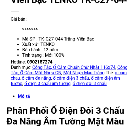
Giá bán :
>>>>>>>
Mã SP : TK-C27-044 Trắng-Viền Bạc
Xuất xứ : TENKO
Bảo hành : 12 năm
Tình trạng : Mới 100%
Hotline:
0902187274
Danh mục:
Công Tắc, Ổ Cắm Chuẩn Chữ Nhật 116x74
,
Côn
Tắc, Ổ Cắm Mặt Nhựa CN
,
Mặt Nhựa Màu Trắng
Thẻ:
o cam
chau
,
ổ cắm đa năng
,
ổ cắm điện 3 chấu
,
ổ cắm điện âm
tường
,
ổ điện 3 chấu âm tường
,
ổ điện đôi 3 chấu
Mô tả
Phân Phối Ổ Điện Đôi 3 Chấu
Đa Năng Âm Tường Mặt Màu