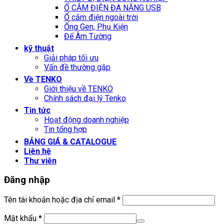
Ổ CẮM ĐIỆN ĐA NĂNG USB
Ổ cắm điện ngoài trời
Ống Gen, Phụ Kiện
Đế Âm Tường
kỹ thuật
Giải pháp tối ưu
Vấn đề thường gặp
Về TENKO
Giới thiệu về TENKO
Chính sách đại lý Tenko
Tin tức
Hoạt động doanh nghiệp
Tin tổng hợp
BẢNG GIÁ & CATALOGUE
Liên hệ
Thư viện
Đăng nhập
Bắt
Tên tài khoản hoặc địa chỉ email
*
buộc
Bắt
Mật khẩu
*