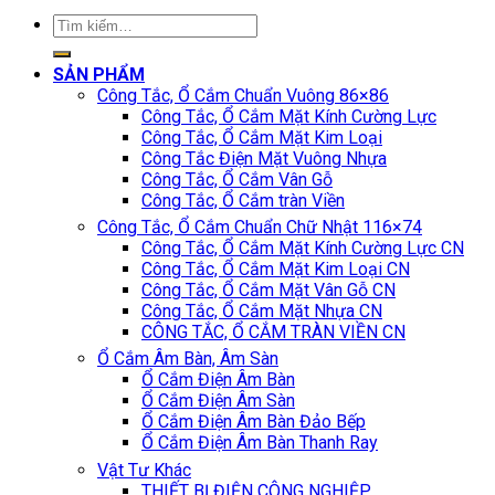
Tìm
kiếm:
SẢN PHẨM
Công Tắc, Ổ Cắm Chuẩn Vuông 86×86
Công Tắc, Ổ Cắm Mặt Kính Cường Lực
Công Tắc, Ổ Cắm Mặt Kim Loại
Công Tắc Điện Mặt Vuông Nhựa
Công Tắc, Ổ Cắm Vân Gỗ
Công Tắc, Ổ Cắm tràn Viền
Công Tắc, Ổ Cắm Chuẩn Chữ Nhật 116×74
Công Tắc, Ổ Cắm Mặt Kính Cường Lực CN
Công Tắc, Ổ Cắm Mặt Kim Loại CN
Công Tắc, Ổ Cắm Mặt Vân Gỗ CN
Công Tắc, Ổ Cắm Mặt Nhựa CN
CÔNG TẮC, Ổ CẮM TRÀN VIỀN CN
Ổ Cắm Âm Bàn, Âm Sàn
Ổ Cắm Điện Âm Bàn
Ổ Cắm Điện Âm Sàn
Ổ Cắm Điện Âm Bàn Đảo Bếp
Ổ Cắm Điện Âm Bàn Thanh Ray
Vật Tư Khác
THIẾT BỊ ĐIỆN CÔNG NGHIỆP