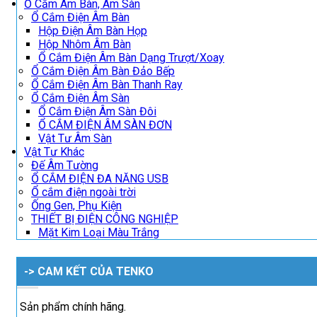
Ổ Cắm Âm Bàn, Âm Sàn
Ổ Cắm Điện Âm Bàn
Hộp Điện Âm Bàn Họp
Hộp Nhôm Âm Bàn
Ổ Cắm Điện Âm Bàn Dạng Trượt/Xoay
Ổ Cắm Điện Âm Bàn Đảo Bếp
Ổ Cắm Điện Âm Bàn Thanh Ray
Ổ Cắm Điện Âm Sàn
Ổ Cắm Điện Âm Sàn Đôi
Ổ CẮM ĐIỆN ÂM SÀN ĐƠN
Vật Tư Âm Sàn
Vật Tư Khác
Đế Âm Tường
Ổ CẮM ĐIỆN ĐA NĂNG USB
Ổ cắm điện ngoài trời
Ống Gen, Phụ Kiện
THIẾT BỊ ĐIỆN CÔNG NGHIỆP
Mặt Kim Loại Màu Trắng
-> CAM KẾT CỦA TENKO
Sản phẩm chính hãng.