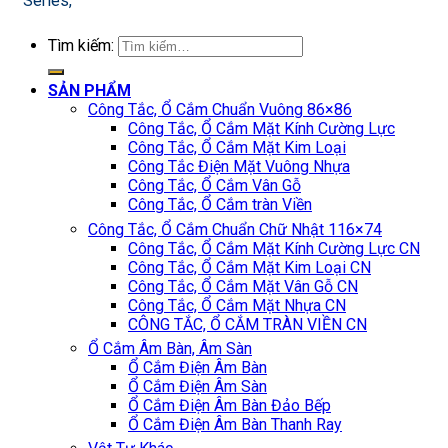
Series,
Tìm kiếm:
SẢN PHẨM
Công Tắc, Ổ Cắm Chuẩn Vuông 86×86
Công Tắc, Ổ Cắm Mặt Kính Cường Lực
Công Tắc, Ổ Cắm Mặt Kim Loại
Công Tắc Điện Mặt Vuông Nhựa
Công Tắc, Ổ Cắm Vân Gỗ
Công Tắc, Ổ Cắm tràn Viền
Công Tắc, Ổ Cắm Chuẩn Chữ Nhật 116×74
Công Tắc, Ổ Cắm Mặt Kính Cường Lực CN
Công Tắc, Ổ Cắm Mặt Kim Loại CN
Công Tắc, Ổ Cắm Mặt Vân Gỗ CN
Công Tắc, Ổ Cắm Mặt Nhựa CN
CÔNG TẮC, Ổ CẮM TRÀN VIỀN CN
Ổ Cắm Âm Bàn, Âm Sàn
Ổ Cắm Điện Âm Bàn
Ổ Cắm Điện Âm Sàn
Ổ Cắm Điện Âm Bàn Đảo Bếp
Ổ Cắm Điện Âm Bàn Thanh Ray