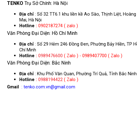
TENKO
Trụ Sở Chính: Hà Nội
Địa chỉ
: Số 32 TT6.1 khu liền kề Ao Sào, Thịnh Liệt, Hoàng
Mai, Hà Nội
Hotline
:
0902187274 ( zalo )
Văn Phòng Đại Diện: Hồ Chí Minh
Địa chỉ
: Số 29 Hẻm 246 Đồng Đen, Phường Bảy Hiền, TP H
Chí Minh
Hotline
:
0989476600
( Zalo ) - 0989407700 ( Zalo )
Văn Phòng Đại Diện: Bắc Ninh
Địa chỉ
: Khu Phố Văn Quan, Phường Trí Quả, Tỉnh Bắc Ninh
Hotline
:
0988194422
( Zalo )
Gmail
: tenko.com.vn@gmail.com