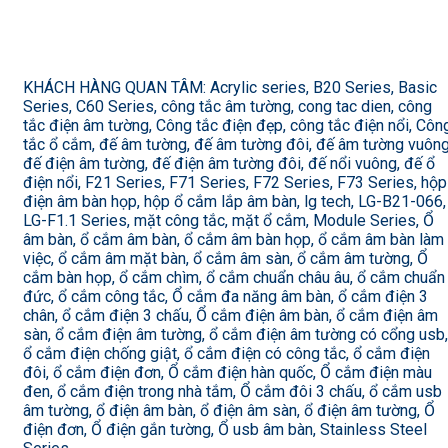
KHÁCH HÀNG QUAN TÂM: Acrylic series, B20 Series, Basic
Series, C60 Series, công tắc âm tường, cong tac dien, công
tắc điện âm tường, Công tắc điện đẹp, công tắc điện nổi, Côn
tắc ổ cắm, đế âm tường, đế âm tường đôi, đế âm tường vuông
đế điện âm tường, đế điện âm tường đôi, đế nổi vuông, đế ổ
điện nổi, F21 Series, F71 Series, F72 Series, F73 Series, hộp
điện âm bàn họp, hộp ổ cắm lắp âm bàn, lg tech, LG-B21-066,
LG-F1.1 Series, mặt công tắc, mặt ổ cắm, Module Series, Ổ
âm bàn, ổ cắm âm bàn, ổ cắm âm bàn họp, ổ cắm âm bàn làm
việc, ổ cắm âm mặt bàn, ổ cắm âm sàn, ổ cắm âm tường, Ổ
cắm bàn họp, ổ cắm chìm, ổ cắm chuẩn châu âu, ổ cắm chuẩn
đức, ổ cắm công tắc, Ổ cắm đa năng âm bàn, ổ cắm điện 3
chân, ổ cắm điện 3 chấu, Ổ cắm điện âm bàn, ổ cắm điện âm
sàn, ổ cắm điện âm tường, ổ cắm điện âm tường có cổng usb,
ổ cắm điện chống giật, ổ cắm điện có công tắc, ổ cắm điện
đôi, ổ cắm điện đơn, Ổ cắm điện hàn quốc, Ổ cắm điện màu
đen, ổ cắm điện trong nhà tắm, Ổ cắm đôi 3 chấu, ổ cắm usb
âm tường, ổ điện âm bàn, ổ điện âm sàn, ổ điện âm tường, Ổ
điện đơn, Ổ điện gắn tường, Ổ usb âm bàn, Stainless Steel