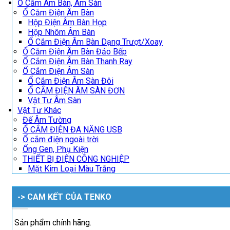
Ổ Cắm Âm Bàn, Âm Sàn
Ổ Cắm Điện Âm Bàn
Hộp Điện Âm Bàn Họp
Hộp Nhôm Âm Bàn
Ổ Cắm Điện Âm Bàn Dạng Trượt/Xoay
Ổ Cắm Điện Âm Bàn Đảo Bếp
Ổ Cắm Điện Âm Bàn Thanh Ray
Ổ Cắm Điện Âm Sàn
Ổ Cắm Điện Âm Sàn Đôi
Ổ CẮM ĐIỆN ÂM SÀN ĐƠN
Vật Tư Âm Sàn
Vật Tư Khác
Đế Âm Tường
Ổ CẮM ĐIỆN ĐA NĂNG USB
Ổ cắm điện ngoài trời
Ống Gen, Phụ Kiện
THIẾT BỊ ĐIỆN CÔNG NGHIỆP
Mặt Kim Loại Màu Trắng
-> CAM KẾT CỦA TENKO
Sản phẩm chính hãng.