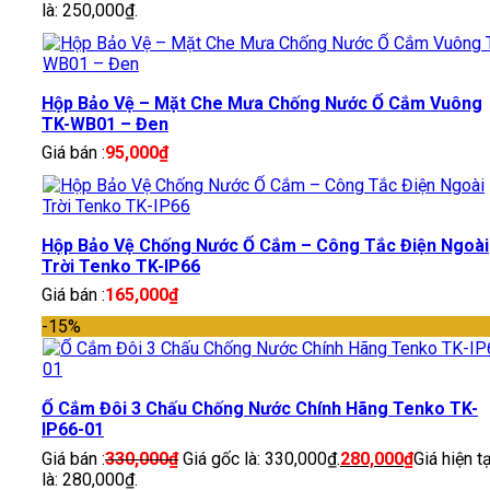
là: 250,000₫.
Hộp Bảo Vệ – Mặt Che Mưa Chống Nước Ổ Cắm Vuông
TK-WB01 – Đen
Giá bán :
95,000
₫
Hộp Bảo Vệ Chống Nước Ổ Cắm – Công Tắc Điện Ngoài
Trời Tenko TK-IP66
Giá bán :
165,000
₫
-15%
Ổ Cắm Đôi 3 Chấu Chống Nước Chính Hãng Tenko TK-
IP66-01
Giá bán :
330,000
₫
Giá gốc là: 330,000₫.
280,000
₫
Giá hiện tạ
là: 280,000₫.