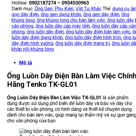
Hotline:
0902187274 – 0934500963
Danh mục:
Ống Gen, Phụ Kiện
,
Vật Tư Khác
Thẻ:
dụng cụ là
gọn dây điện
,
ống gen dạng khớp
,
ống gen dây điện
,
ống
khủng long
,
ống khủng long cho bàn làm việc
,
ống luồn dây
văn phòng
,
ống luồn dây cáp máy tính
,
ống luồn dây cáp vă
phòng
,
ống luồn dây điện
,
ống luồn dây điện bàn làm việc
,
ố
luồn dây điện dạng khớp
,
ống luồn dây điện hình tròn
,
ống l
dây điện hình vuông
,
ống luồn dây điện trang trí
,
ống luồn d
khớp nối khủng long
Mô tả
Ống Luồn Dây Điện Bàn Làm Việc Chín
Hãng Tenko TK-GL01
Ống Luồn Dây Điện Bàn Làm Việc TK-GL01
là sản phẩm
dùng được sử dụng phổ biến để luồn dây và bảo vệ dây cho
các thiết bị văn phòng, có hình dáng và thiết kế chuyên dụng
dành cho bàn làm việc, giúp mang lại thẩm mỹ và sự gọn gàn
cho văn phòng của bạn.