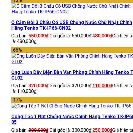
-13%
Ổ Cắm Đôi 3 Chấu Có USB Chống Nước Chữ Nhật Chính
Hãng Tenko TK-IP66-CN02
Giá bán :
550,000
₫
Giá gốc là: 550,000₫.
480,000
₫
Giá hiện tạ
là: 480,000₫.
-66%
Ống Luồn Dây Điện Bàn Văn Phòng Chính Hãng Tenko 
GL02
Giá bán :
320,000
₫
Giá gốc là: 320,000₫.
110,000
₫
Giá hiện tạ
là: 110,000₫.
-17%
Công Tắc 1 Nút Chống Nước Chính Hãng Tenko TK-IP6
05
Giá bán :
300,000
₫
Giá gốc là: 300,000₫.
250,000
₫
Giá hiện tạ