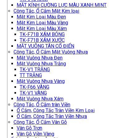
MẶT KÍNH CƯỜNG LỰC MÀU XANH MINT
Công Tắc, Ổ Cắm Mặt Kim loại
Mặt Kim Loại Màu Đen
Mặt Kim Loại Màu Vàng
Mặt Kim Loại Màu Xám
TK-F71B XÁM BÓNG
TK-F71B XÁM XƯỚC
MẶT VUÔNG TÂN CỔ ĐIỂN
Công Tắc, Ổ Cắm Mặt Vuông Nhựa
Mặt Vuông Nhựa Đen
Mặt Vuông Nhựa Trắng
TK-V1 TRẮNG
TT TRẮNG
Mặt Vuông Nhựa Vàng
TK-F66 VÀNG
TK-V1 VÀNG
Mặt Vuông Nhựa Xám
Công Tắc, Ổ Cắm tràn Viền
Ổ Cắm, Công Tắc Tràn Viền Kim Loại
Ổ Cắm, Công Tắc Tràn Viền Nhựa
Công Tắc, Ổ Cắm Vân Gỗ
Vân Gỗ Trơn
Vân Gỗ Viền Vàng