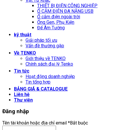
Vật Tư Khác
THIẾT BỊ ĐIỆN CÔNG NGHIỆP
Ổ CẮM ĐIỆN ĐA NĂNG USB
Ổ cắm điện ngoài trời
Ống Gen, Phụ Kiện
Đế Âm Tường
kỹ thuật
Giải pháp tối ưu
Vấn đề thường gặp
Về TENKO
Giới thiệu về TENKO
Chính sách đại lý Tenko
Tin tức
Hoạt động doanh nghiệp
Tin tổng hợp
BẢNG GIÁ & CATALOGUE
Liên hệ
Thư viện
Đăng nhập
Tên tài khoản hoặc địa chỉ email
*
Bắt buộc