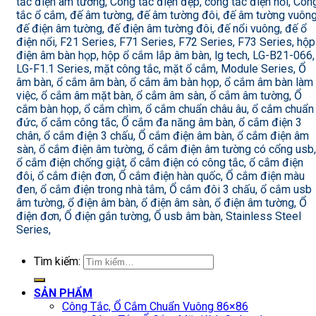
tắc điện âm tường, Công tắc điện đẹp, công tắc điện nổi, Côn
tắc ổ cắm, đế âm tường, đế âm tường đôi, đế âm tường vuông
đế điện âm tường, đế điện âm tường đôi, đế nổi vuông, đế ổ
điện nổi, F21 Series, F71 Series, F72 Series, F73 Series, hộp
điện âm bàn họp, hộp ổ cắm lắp âm bàn, lg tech, LG-B21-066,
LG-F1.1 Series, mặt công tắc, mặt ổ cắm, Module Series, Ổ
âm bàn, ổ cắm âm bàn, ổ cắm âm bàn họp, ổ cắm âm bàn làm
việc, ổ cắm âm mặt bàn, ổ cắm âm sàn, ổ cắm âm tường, Ổ
cắm bàn họp, ổ cắm chìm, ổ cắm chuẩn châu âu, ổ cắm chuẩn
đức, ổ cắm công tắc, Ổ cắm đa năng âm bàn, ổ cắm điện 3
chân, ổ cắm điện 3 chấu, Ổ cắm điện âm bàn, ổ cắm điện âm
sàn, ổ cắm điện âm tường, ổ cắm điện âm tường có cổng usb,
ổ cắm điện chống giật, ổ cắm điện có công tắc, ổ cắm điện
đôi, ổ cắm điện đơn, Ổ cắm điện hàn quốc, Ổ cắm điện màu
đen, ổ cắm điện trong nhà tắm, Ổ cắm đôi 3 chấu, ổ cắm usb
âm tường, ổ điện âm bàn, ổ điện âm sàn, ổ điện âm tường, Ổ
điện đơn, Ổ điện gắn tường, Ổ usb âm bàn, Stainless Steel
Series,
Tìm kiếm:
SẢN PHẨM
Công Tắc, Ổ Cắm Chuẩn Vuông 86×86