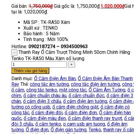
Giá bán :
1,750,000
₫
Giá gốc là: 1,750,000₫.
1,020,000
₫
Giá 
tại là: 1,020,000₫.
Mã SP : TK-RA50 Xám
Xuất xứ : TENKO
Bảo hành : 5 Năm
Tình trạng : Mới 100%
Hotline:
0902187274 – 0934500963
Thanh Ray Ổ Cắm Trượt Thông Minh 50cm Chính Hãng
Tenko TK-RA50 Màu Xám số lượng
Thêm vào giỏ hàng
Danh mục:
Ổ Cắm Điện Âm Bàn
,
Ổ Cắm Điện Âm Bàn Thanh
Ray
Thẻ:
công tắc âm tường
,
công tắc điện âm tường
,
công 
ổ cắm
,
công tắc tenko
,
mặt công tắc
,
Ổ Cắm Âm Tường
,
ổ 
chìm
,
ổ cắm chuẩn châu âu
,
ổ cắm chuẩn đức
,
ổ cắm điện 3
chân
,
ổ cắm điện 3 chấu
,
ổ cắm điện âm tường
,
ổ cắm điện
tường có cổng usb
,
ổ cắm điện chống giật
,
ổ cắm điện có
công tắc
,
ổ cắm điện đôi
,
ổ cắm điện đơn
,
Ổ cắm điện hàn
quốc
,
ổ cắm điện màu đen
,
ổ cắm điện thanh ray trượt
,
ổ c
đôi 3 chấu
,
ổ cắm tenko
,
o cam usb am tuong
,
ổ điện âm
tường
,
Ổ điện đơn
,
Ổ điện gắn tường
,
Tenko
,
thanh ray ổ cắ