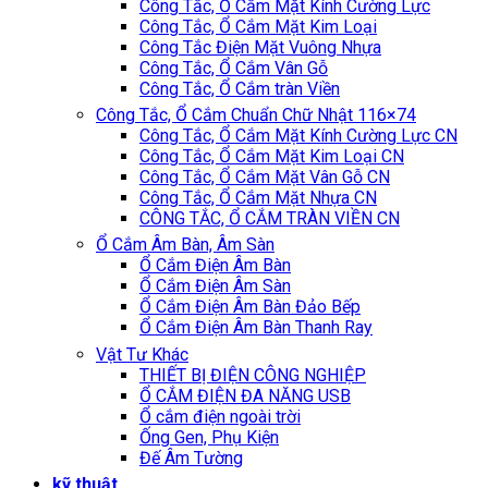
Công Tắc, Ổ Cắm Mặt Kính Cường Lực
Công Tắc, Ổ Cắm Mặt Kim Loại
Công Tắc Điện Mặt Vuông Nhựa
Công Tắc, Ổ Cắm Vân Gỗ
Công Tắc, Ổ Cắm tràn Viền
Công Tắc, Ổ Cắm Chuẩn Chữ Nhật 116×74
Công Tắc, Ổ Cắm Mặt Kính Cường Lực CN
Công Tắc, Ổ Cắm Mặt Kim Loại CN
Công Tắc, Ổ Cắm Mặt Vân Gỗ CN
Công Tắc, Ổ Cắm Mặt Nhựa CN
CÔNG TẮC, Ổ CẮM TRÀN VIỀN CN
Ổ Cắm Âm Bàn, Âm Sàn
Ổ Cắm Điện Âm Bàn
Ổ Cắm Điện Âm Sàn
Ổ Cắm Điện Âm Bàn Đảo Bếp
Ổ Cắm Điện Âm Bàn Thanh Ray
Vật Tư Khác
THIẾT BỊ ĐIỆN CÔNG NGHIỆP
Ổ CẮM ĐIỆN ĐA NĂNG USB
Ổ cắm điện ngoài trời
Ống Gen, Phụ Kiện
Đế Âm Tường
kỹ thuật