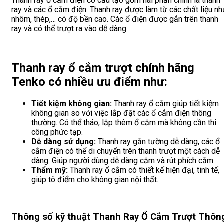
Thanh ray ổ cắm điện có cấu tạo gồm hai phần chính là thanh
ray và các ổ cắm điện. Thanh ray được làm từ các chất liệu n
nhôm, thép,… có độ bền cao. Các ổ điện được gắn trên thanh
ray và có thể trượt ra vào dễ dàng.
Thanh ray ổ cắm trượt chính hãng
Tenko có nhiều ưu điểm như:
Tiết kiệm không gian:
Thanh ray ổ cắm giúp tiết kiệm
không gian so với việc lắp đặt các ổ cắm điện thông
thường. Có thể tháo, lắp thêm ổ cắm mà không cần thi
công phức tạp.
Dễ dàng sử dụng:
Thanh ray gắn tường dễ dàng, các ổ
cắm điện có thể di chuyển trên thanh trượt một cách dễ
dàng. Giúp người dùng dễ dàng cắm và rút phích cắm.
Thẩm mỹ:
Thanh ray ổ cắm có thiết kế hiện đại, tinh tế,
giúp tô điểm cho không gian nội thất.
Thông số kỹ thuật Thanh Ray Ổ Cắm Trượt Thôn