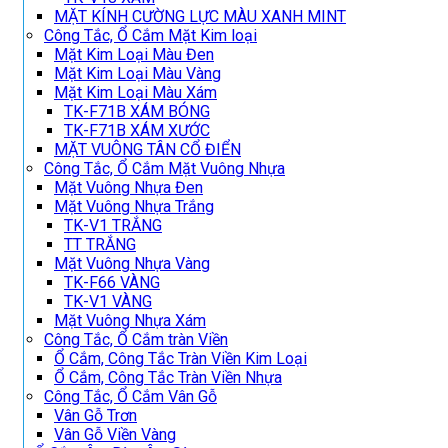
MẶT KÍNH CƯỜNG LỰC MÀU XANH MINT
Công Tắc, Ổ Cắm Mặt Kim loại
Mặt Kim Loại Màu Đen
Mặt Kim Loại Màu Vàng
Mặt Kim Loại Màu Xám
TK-F71B XÁM BÓNG
TK-F71B XÁM XƯỚC
MẶT VUÔNG TÂN CỔ ĐIỂN
Công Tắc, Ổ Cắm Mặt Vuông Nhựa
Mặt Vuông Nhựa Đen
Mặt Vuông Nhựa Trắng
TK-V1 TRẮNG
TT TRẮNG
Mặt Vuông Nhựa Vàng
TK-F66 VÀNG
TK-V1 VÀNG
Mặt Vuông Nhựa Xám
Công Tắc, Ổ Cắm tràn Viền
Ổ Cắm, Công Tắc Tràn Viền Kim Loại
Ổ Cắm, Công Tắc Tràn Viền Nhựa
Công Tắc, Ổ Cắm Vân Gỗ
Vân Gỗ Trơn
Vân Gỗ Viền Vàng