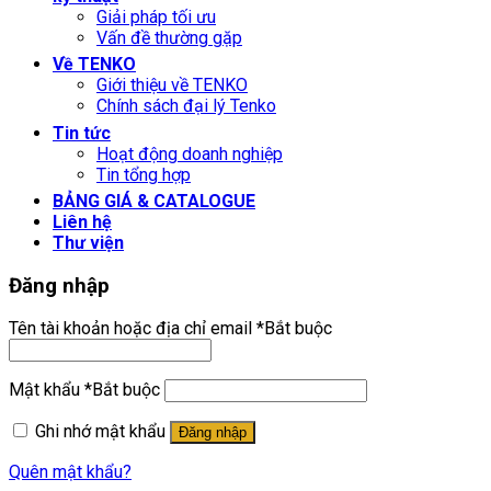
Giải pháp tối ưu
Vấn đề thường gặp
Về TENKO
Giới thiệu về TENKO
Chính sách đại lý Tenko
Tin tức
Hoạt động doanh nghiệp
Tin tổng hợp
BẢNG GIÁ & CATALOGUE
Liên hệ
Thư viện
Đăng nhập
Tên tài khoản hoặc địa chỉ email
*
Bắt buộc
Mật khẩu
*
Bắt buộc
Ghi nhớ mật khẩu
Đăng nhập
Quên mật khẩu?