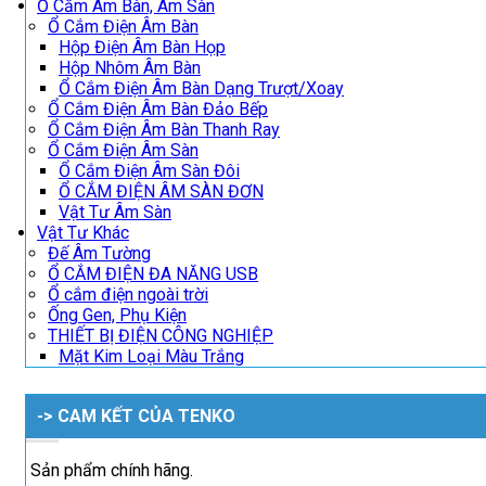
Ổ Cắm Âm Bàn, Âm Sàn
Ổ Cắm Điện Âm Bàn
Hộp Điện Âm Bàn Họp
Hộp Nhôm Âm Bàn
Ổ Cắm Điện Âm Bàn Dạng Trượt/Xoay
Ổ Cắm Điện Âm Bàn Đảo Bếp
Ổ Cắm Điện Âm Bàn Thanh Ray
Ổ Cắm Điện Âm Sàn
Ổ Cắm Điện Âm Sàn Đôi
Ổ CẮM ĐIỆN ÂM SÀN ĐƠN
Vật Tư Âm Sàn
Vật Tư Khác
Đế Âm Tường
Ổ CẮM ĐIỆN ĐA NĂNG USB
Ổ cắm điện ngoài trời
Ống Gen, Phụ Kiện
THIẾT BỊ ĐIỆN CÔNG NGHIỆP
Mặt Kim Loại Màu Trắng
-> CAM KẾT CỦA TENKO
Sản phẩm chính hãng.