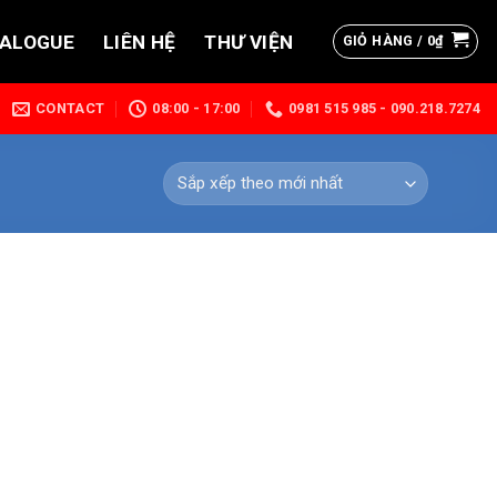
TALOGUE
LIÊN HỆ
THƯ VIỆN
GIỎ HÀNG /
0
₫
CONTACT
08:00 - 17:00
0981 515 985 - 090.218.7274