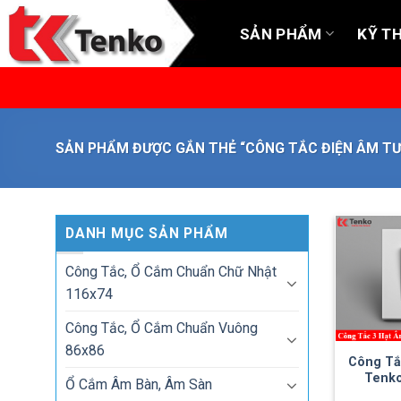
Skip
to
SẢN PHẨM
KỸ T
content
SẢN PHẨM ĐƯỢC GẮN THẺ “CÔNG TẮC ĐIỆN ÂM T
DANH MỤC SẢN PHẨM
Công Tắc, Ổ Cắm Chuẩn Chữ Nhật
116x74
Công Tắc, Ổ Cắm Chuẩn Vuông
86x86
Công Tắ
Tenko
Ổ Cắm Âm Bàn, Âm Sàn