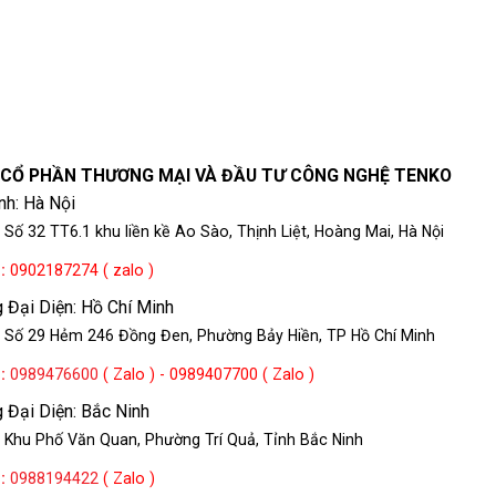
 CỔ PHẦN THƯƠNG MẠI VÀ ĐẦU TƯ CÔNG NGHỆ TENKO
nh: Hà Nội
 Số 32 TT6.1 khu liền kề Ao Sào, Thịnh Liệt, Hoàng Mai, Hà Nội
e
:
0902187274 ( zalo )
 Đại Diện: Hồ Chí Minh
: Số 29 Hẻm 246 Đồng Đen, Phường Bảy Hiền, TP Hồ Chí Minh
e
:
0989476600
( Zalo ) - 0989407700 ( Zalo )
 Đại Diện: Bắc Ninh
 Khu Phố Văn Quan, Phường Trí Quả, Tỉnh Bắc Ninh
e
:
0988194422
( Zalo )