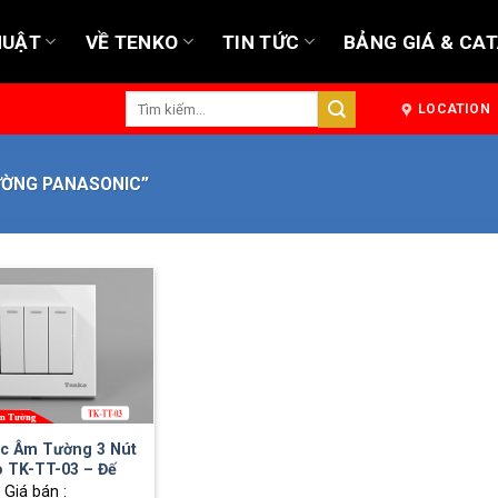
HUẬT
VỀ TENKO
TIN TỨC
BẢNG GIÁ & CA
Tìm
LOCATION
kiếm:
ƯỜNG PANASONIC”
c Âm Tường 3 Nút
 TK-TT-03 – Đế
Vuông
Giá bán :