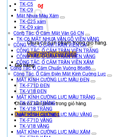
TK-C5
Giỏ hàng /
0
₫
TK-C9
Mặt Nhựa Màu Xám
TK-C25 xám
TK-C9 xám
Công Tắc, Ổ Cắm Mặt Vân Gỗ CN
TK-C6 MẶT NHỰA VÂN GỖ VIỀN VÀNG
Chưa có sản phẩm trong giỏ hàng.
CÔNG TẮC, Ổ CẮM TRÀN VIỀN CN
CÔNG TẮC, Ổ CẮM TRÀN VIỀN TRẮNG
Quay trở lại cửa hàng
CÔNG TẮC, Ổ CẮM TRÀN VIỀN VÀNG
CÔNG TẮC, Ổ CẮM TRÀN VIỀN XÁM
Giỏ hàng
Công Tắc, Ổ Cắm Chuẩn Vuông 86x86
Công Tắc, Ổ Cắm Điện Mặt Kính Cường Lực
MẶT KÍNH CƯỜNG LỰC MÀU ĐEN
TK-F71D ĐEN
TK-V18 ĐEN
MẶT KÍNH CƯỜNG LỰC MÀU TRẮNG
TK-F71D TRẮNG
Chưa có sản phẩm trong giỏ hàng.
TK-V18 TRẮNG
Quay trở lại cửa hàng
MẶT KÍNH CƯỜNG LỰC MÀU VÀNG
TK-F71D VÀNG
TK-V18 VÀNG
MẶT KÍNH CƯỜNG LỰC MÀU XÁM