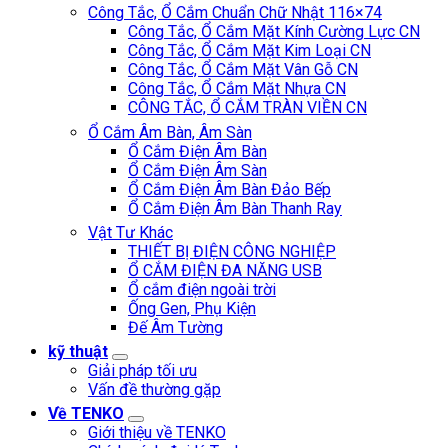
Công Tắc, Ổ Cắm Chuẩn Chữ Nhật 116×74
Công Tắc, Ổ Cắm Mặt Kính Cường Lực CN
Công Tắc, Ổ Cắm Mặt Kim Loại CN
Công Tắc, Ổ Cắm Mặt Vân Gỗ CN
Công Tắc, Ổ Cắm Mặt Nhựa CN
CÔNG TẮC, Ổ CẮM TRÀN VIỀN CN
Ổ Cắm Âm Bàn, Âm Sàn
Ổ Cắm Điện Âm Bàn
Ổ Cắm Điện Âm Sàn
Ổ Cắm Điện Âm Bàn Đảo Bếp
Ổ Cắm Điện Âm Bàn Thanh Ray
Vật Tư Khác
THIẾT BỊ ĐIỆN CÔNG NGHIỆP
Ổ CẮM ĐIỆN ĐA NĂNG USB
Ổ cắm điện ngoài trời
Ống Gen, Phụ Kiện
Đế Âm Tường
kỹ thuật
Giải pháp tối ưu
Vấn đề thường gặp
Về TENKO
Giới thiệu về TENKO