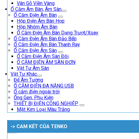
Vân Gỗ Viền Vàng
Ổ Cắm Âm Bàn, Âm Sàn
Ổ Cắm Điện Âm Bàn
Hộp Điện Âm Bàn Họp
Hộp Nhôm Âm Bàn
Ổ Cắm Điện Âm Bàn Dạng Trượt/Xoay
Ổ Cắm Điện Âm Bàn Đảo Bếp
Ổ Cắm Điện Âm Bàn Thanh Ray
Ổ Cắm Điện Âm Sàn
Ổ Cắm Điện Âm Sàn Đôi
Ổ CẮM ĐIỆN ÂM SÀN ĐƠN
Vật Tư Âm Sàn
Vật Tư Khác
Đế Âm Tường
Ổ CẮM ĐIỆN ĐA NĂNG USB
Ổ cắm điện ngoài trời
Ống Gen, Phụ Kiện
THIẾT BỊ ĐIỆN CÔNG NGHIỆP
Mặt Kim Loại Màu Trắng
-> CAM KẾT CỦA TENKO