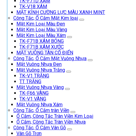
TK-F71D XÁM
TK-V18 XÁM
MẶT KÍNH CƯỜNG LỰC MÀU XANH MINT
Công Tắc, Ổ Cắm Mặt Kim loại
Mặt Kim Loại Màu Đen
Mặt Kim Loại Màu Vàng
Mặt Kim Loại Màu Xám
TK-F71B XÁM BÓNG
TK-F71B XÁM XƯỚC
MẶT VUÔNG TÂN CỔ ĐIỂN
Công Tắc, Ổ Cắm Mặt Vuông Nhựa
Mặt Vuông Nhựa Đen
Mặt Vuông Nhựa Trắng
TK-V1 TRẮNG
TT TRẮNG
Mặt Vuông Nhựa Vàng
TK-F66 VÀNG
TK-V1 VÀNG
Mặt Vuông Nhựa Xám
Công Tắc, Ổ Cắm tràn Viền
Ổ Cắm, Công Tắc Tràn Viền Kim Loại
Ổ Cắm, Công Tắc Tràn Viền Nhựa
Công Tắc, Ổ Cắm Vân Gỗ
Vân Gỗ Trơn