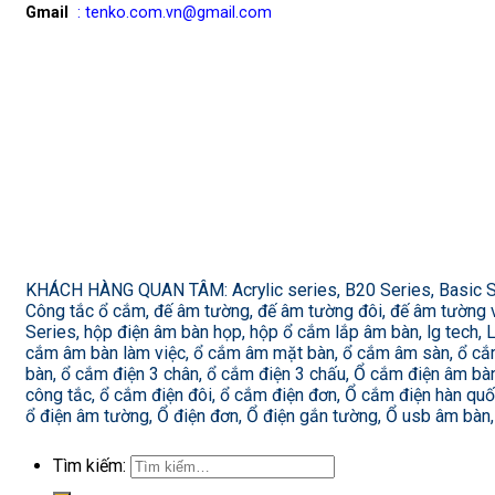
Gmail
: tenko.com.vn@gmail.com
KHÁCH HÀNG QUAN TÂM: Acrylic series, B20 Series, Basic Seri
Công tắc ổ cắm, đế âm tường, đế âm tường đôi, đế âm tường vu
Series, hộp điện âm bàn họp, hộp ổ cắm lắp âm bàn, lg tech,
cắm âm bàn làm việc, ổ cắm âm mặt bàn, ổ cắm âm sàn, ổ cắ
bàn, ổ cắm điện 3 chân, ổ cắm điện 3 chấu, Ổ cắm điện âm bà
công tắc, ổ cắm điện đôi, ổ cắm điện đơn, Ổ cắm điện hàn qu
ổ điện âm tường, Ổ điện đơn, Ổ điện gắn tường, Ổ usb âm bàn,
Tìm kiếm: