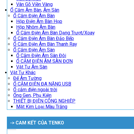
Vân Gỗ Viền Vàng
Ổ Cắm Âm Bàn, Âm Sàn
Ổ Cắm Điện Âm Bàn
Hộp Điện Âm Bàn Họp
Hộp Nhôm Âm Bàn
Ổ Cắm Điện Âm Bàn Dạng Trượt/Xoay
Ổ Cắm Điện Âm Bàn Đảo Bếp
Ổ Cắm Điện Âm Bàn Thanh Ray
Ổ Cắm Điện Âm Sàn
Ổ Cắm Điện Âm Sàn Đôi
Ổ CẮM ĐIỆN ÂM SÀN ĐƠN
Vật Tư Âm Sàn
Vật Tư Khác
Đế Âm Tường
Ổ CẮM ĐIỆN ĐA NĂNG USB
Ổ cắm điện ngoài trời
Ống Gen, Phụ Kiện
THIẾT BỊ ĐIỆN CÔNG NGHIỆP
Mặt Kim Loại Màu Trắng
-> CAM KẾT CỦA TENKO