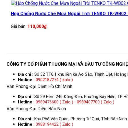
Hộp Chống Nước Che Mưa Ngoài Trời TENKO TK-WB02 
Giá bán :
110,000
₫
CÔNG TY CỔ PHẦN THƯƠNG MẠI VÀ ĐẦU TƯ CÔNG NGH
Địa chỉ
: Số 32 TT6.1 khu liền kề Ao Sào, Thịnh Liệt, Hoàng 
Hotline
:
0902187274 ( zalo )
Văn Phòng Đại Diện: Hồ Chí Minh
Địa chỉ
: Số 29 Hẻm 246 Đồng Đen, Phường Bảy Hiền, TP Hồ
Hotline
:
0989476600
( Zalo ) - 0989407700 ( Zalo )
Văn Phòng Đại Diện: Bắc Ninh
Địa chỉ
: Khu Phố Văn Quan, Phường Trí Quả, Tỉnh Bắc Ninh
Hotline
:
0988194422
( Zalo )