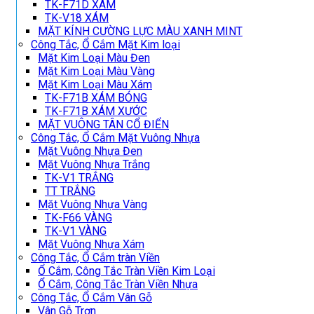
TK-F71D XÁM
TK-V18 XÁM
MẶT KÍNH CƯỜNG LỰC MÀU XANH MINT
Công Tắc, Ổ Cắm Mặt Kim loại
Mặt Kim Loại Màu Đen
Mặt Kim Loại Màu Vàng
Mặt Kim Loại Màu Xám
TK-F71B XÁM BÓNG
TK-F71B XÁM XƯỚC
MẶT VUÔNG TÂN CỔ ĐIỂN
Công Tắc, Ổ Cắm Mặt Vuông Nhựa
Mặt Vuông Nhựa Đen
Mặt Vuông Nhựa Trắng
TK-V1 TRẮNG
TT TRẮNG
Mặt Vuông Nhựa Vàng
TK-F66 VÀNG
TK-V1 VÀNG
Mặt Vuông Nhựa Xám
Công Tắc, Ổ Cắm tràn Viền
Ổ Cắm, Công Tắc Tràn Viền Kim Loại
Ổ Cắm, Công Tắc Tràn Viền Nhựa
Công Tắc, Ổ Cắm Vân Gỗ
Vân Gỗ Trơn