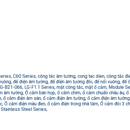
es, C60 Series, công tắc âm tường, cong tac dien, công tắc điện
ông, đế điện âm tường, đế điện âm tường đôi, đế nổi vuông, đế ổ
 LG-B21-066, LG-F1.1 Series, mặt công tắc, mặt ổ cắm, Module S
m âm tường, Ổ cắm bàn họp, ổ cắm chìm, ổ cắm chuẩn châu âu, 
n, ổ cắm điện âm sàn, ổ cắm điện âm tường, ổ cắm điện âm tường
ốc, Ổ cắm điện màu đen, ổ cắm điện trong nhà tắm, Ổ cắm đôi 3 c
 Stainless Steel Series,