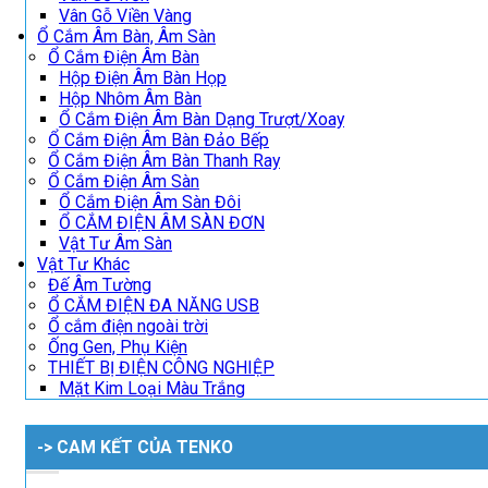
Vân Gỗ Viền Vàng
Ổ Cắm Âm Bàn, Âm Sàn
Ổ Cắm Điện Âm Bàn
Hộp Điện Âm Bàn Họp
Hộp Nhôm Âm Bàn
Ổ Cắm Điện Âm Bàn Dạng Trượt/Xoay
Ổ Cắm Điện Âm Bàn Đảo Bếp
Ổ Cắm Điện Âm Bàn Thanh Ray
Ổ Cắm Điện Âm Sàn
Ổ Cắm Điện Âm Sàn Đôi
Ổ CẮM ĐIỆN ÂM SÀN ĐƠN
Vật Tư Âm Sàn
Vật Tư Khác
Đế Âm Tường
Ổ CẮM ĐIỆN ĐA NĂNG USB
Ổ cắm điện ngoài trời
Ống Gen, Phụ Kiện
THIẾT BỊ ĐIỆN CÔNG NGHIỆP
Mặt Kim Loại Màu Trắng
-> CAM KẾT CỦA TENKO