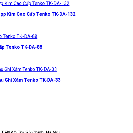
Hợp Kim Cao Cấp Tenko TK-DA-132
Cấp Tenko TK-DA-88
àu Ghi Xám Tenko TK-DA-33
Ệ TENKO
Trụ Sở Chính: Hà Nội