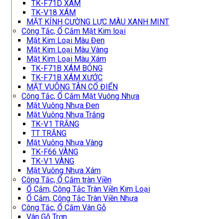
TK-F71D XÁM
TK-V18 XÁM
MẶT KÍNH CƯỜNG LỰC MÀU XANH MINT
Công Tắc, Ổ Cắm Mặt Kim loại
Mặt Kim Loại Màu Đen
Mặt Kim Loại Màu Vàng
Mặt Kim Loại Màu Xám
TK-F71B XÁM BÓNG
TK-F71B XÁM XƯỚC
MẶT VUÔNG TÂN CỔ ĐIỂN
Công Tắc, Ổ Cắm Mặt Vuông Nhựa
Mặt Vuông Nhựa Đen
Mặt Vuông Nhựa Trắng
TK-V1 TRẮNG
TT TRẮNG
Mặt Vuông Nhựa Vàng
TK-F66 VÀNG
TK-V1 VÀNG
Mặt Vuông Nhựa Xám
Công Tắc, Ổ Cắm tràn Viền
Ổ Cắm, Công Tắc Tràn Viền Kim Loại
Ổ Cắm, Công Tắc Tràn Viền Nhựa
Công Tắc, Ổ Cắm Vân Gỗ
Vân Gỗ Trơn