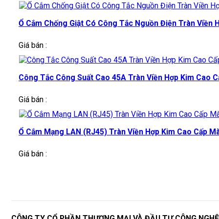
Ổ Cắm Chống Giật Có Công Tắc Nguồn Điện Tràn Viền 
Giá bán :
Công Tắc Công Suất Cao 45A Tràn Viền Hợp Kim Cao 
Giá bán :
Ổ Cắm Mạng LAN (RJ45) Tràn Viền Hợp Kim Cao Cấp M
Giá bán :
CÔNG TY CỔ PHẦN THƯƠNG MẠI VÀ ĐẦU TƯ CÔNG NGH