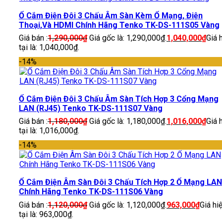
Ổ Cắm Điện Đôi 3 Chấu Âm Sàn Kèm Ổ Mạng, Điện
Thoại,Và HDMI Chính Hãng Tenko TK-DS-111S05 Vàng
Giá bán :
1,290,000
₫
Giá gốc là: 1,290,000₫.
1,040,000
₫
Giá 
tại là: 1,040,000₫.
-14%
Ổ Cắm Điện Đôi 3 Chấu Âm Sàn Tích Hợp 3 Cổng Mạng
LAN (RJ45) Tenko TK-DS-111S07 Vàng
Giá bán :
1,180,000
₫
Giá gốc là: 1,180,000₫.
1,016,000
₫
Giá 
tại là: 1,016,000₫.
-14%
Ổ Cắm Điện Âm Sàn Đôi 3 Chấu Tích Hợp 2 Ổ Mạng LAN
Chính Hãng Tenko TK-DS-111S06 Vàng
Giá bán :
1,120,000
₫
Giá gốc là: 1,120,000₫.
963,000
₫
Giá hi
tại là: 963,000₫.