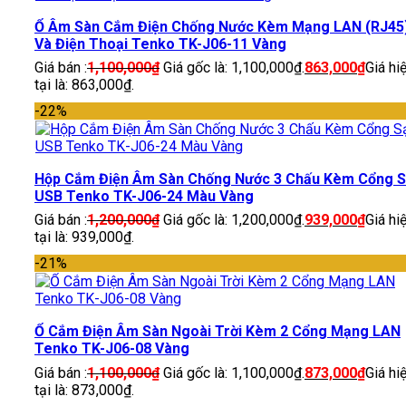
Ổ Âm Sàn Cắm Điện Chống Nước Kèm Mạng LAN (RJ45
Và Điện Thoại Tenko TK-J06-11 Vàng
Giá bán :
1,100,000
₫
Giá gốc là: 1,100,000₫.
863,000
₫
Giá hi
tại là: 863,000₫.
-22%
Hộp Cắm Điện Âm Sàn Chống Nước 3 Chấu Kèm Cổng 
USB Tenko TK-J06-24 Màu Vàng
Giá bán :
1,200,000
₫
Giá gốc là: 1,200,000₫.
939,000
₫
Giá hi
tại là: 939,000₫.
-21%
Ổ Cắm Điện Âm Sàn Ngoài Trời Kèm 2 Cổng Mạng LAN
Tenko TK-J06-08 Vàng
Giá bán :
1,100,000
₫
Giá gốc là: 1,100,000₫.
873,000
₫
Giá hi
tại là: 873,000₫.