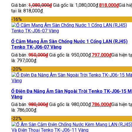
Giá bán :
1,080,000
₫
Giá gốc là: 1,080,000₫.
818,000
₫
Giá hi
tại là: 818,000₫.
-16%
Ổ Cắm Mạng Âm Sàn Chống Nước 1 Cổng LAN (RJ45)
Tenko TK-J06-07 Vàng
Giá bán :
950,000
₫
Giá gốc là: 950,000₫.
797,000
₫
Giá hiện tạ
là: 797,000₫.
-20%
Ổ Điện Đa Năng Âm Sàn Ngoài Trời Tenko TK-J06-15 
Vàng
Giá bán :
980,000
₫
Giá gốc là: 980,000₫.
786,000
₫
Giá hiện tạ
là: 786,000₫.
-22%