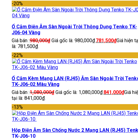
-20%
Ổ Cắm Điện Âm Sàn Ngoài Trời Thông Dụng Tenko TK-
J06-04 Vàng
Giá bán :
980,000
₫
Giá gốc là: 980,000₫.
781,500
₫
Giá hiện tạ
là: 781,500₫.
-22%
Ổ Cắm Kèm Mạng LAN (RJ45) Âm Sàn Ngoài Trời Tenk
TK-J06-02 Màu Vàng
Giá bán :
1,080,000
₫
Giá gốc là: 1,080,000₫.
841,000
₫
Giá hi
tại là: 841,000₫.
-13%
Hộp Điện Âm Sàn Chống Nước 2 Mạng LAN (RJ45) Ten
TK-J06-10