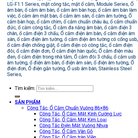
LG-F1.1 Series, mặt công tắc, mặt ổ cắm, Module Series, Ổ
âm bàn, ổ cắm âm bàn, ổ cắm âm bàn họp, ổ cắm âm bàn làm
việc, ổ cắm âm mặt bàn, ổ cắm âm sàn, ổ cắm âm tường, Ổ
cắm bàn họp, ổ cắm chìm, ổ cắm chuẩn châu âu, ổ cắm chuẩn
đức, ổ cắm công tắc, Ổ cắm đa năng âm bàn, ổ cắm điện 3
chân, ổ cắm điện 3 chấu, Ổ cắm điện âm bàn, ổ cắm điện âm
sàn, ổ cắm điện âm tường, ổ cắm điện âm tường có cổng usb,
ổ cắm điện chống giật, ổ cắm điện có công tắc, ổ cắm điện
đôi, ổ cắm điện đơn, Ổ cắm điện hàn quốc, Ổ cắm điện màu
đen, ổ cắm điện trong nhà tắm, Ổ cắm đôi 3 chấu, ổ cắm usb
âm tường, ổ điện âm bàn, ổ điện âm sàn, ổ điện âm tường, Ổ
điện đơn, Ổ điện gắn tường, Ổ usb âm bàn, Stainless Steel
Series,
Tìm kiếm:
SẢN PHẨM
Công Tắc, Ổ Cắm Chuẩn Vuông 86×86
Công Tắc, Ổ Cắm Mặt Kính Cường Lực
Công Tắc, Ổ Cắm Mặt Kim Loại
Công Tắc Điện Mặt Vuông Nhựa
Công Tắc, Ổ Cắm Vân Gỗ
Công Tắc, Ổ Cắm tràn Viền