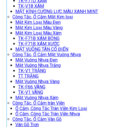
TK-F71D XÁM
TK-V18 XÁM
MẶT KÍNH CƯỜNG LỰC MÀU XANH MINT
Công Tắc, Ổ Cắm Mặt Kim loại
Mặt Kim Loại Màu Đen
Mặt Kim Loại Màu Vàng
Mặt Kim Loại Màu Xám
TK-F71B XÁM BÓNG
TK-F71B XÁM XƯỚC
MẶT VUÔNG TÂN CỔ ĐIỂN
Công Tắc, Ổ Cắm Mặt Vuông Nhựa
Mặt Vuông Nhựa Đen
Mặt Vuông Nhựa Trắng
TK-V1 TRẮNG
TT TRẮNG
Mặt Vuông Nhựa Vàng
TK-F66 VÀNG
TK-V1 VÀNG
Mặt Vuông Nhựa Xám
Công Tắc, Ổ Cắm tràn Viền
Ổ Cắm, Công Tắc Tràn Viền Kim Loại
Ổ Cắm, Công Tắc Tràn Viền Nhựa
Công Tắc, Ổ Cắm Vân Gỗ
Vân Gỗ Trơn