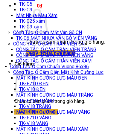
TK-C5
Giỏ hàng /
0
₫
TK-C9
Mặt Nhựa Màu Xám
TK-C25 xám
TK-C9 xám
Công Tắc, Ổ Cắm Mặt Vân Gỗ CN
TK-C6 MẶT NHỰA VÂN GỖ VIỀN VÀNG
Chưa có sản phẩm trong giỏ hàng.
CÔNG TẮC, Ổ CẮM TRÀN VIỀN CN
CÔNG TẮC, Ổ CẮM TRÀN VIỀN TRẮNG
Quay trở lại cửa hàng
CÔNG TẮC, Ổ CẮM TRÀN VIỀN VÀNG
CÔNG TẮC, Ổ CẮM TRÀN VIỀN XÁM
Giỏ hàng
Công Tắc, Ổ Cắm Chuẩn Vuông 86x86
Công Tắc, Ổ Cắm Điện Mặt Kính Cường Lực
MẶT KÍNH CƯỜNG LỰC MÀU ĐEN
TK-F71D ĐEN
TK-V18 ĐEN
MẶT KÍNH CƯỜNG LỰC MÀU TRẮNG
TK-F71D TRẮNG
Chưa có sản phẩm trong giỏ hàng.
TK-V18 TRẮNG
Quay trở lại cửa hàng
MẶT KÍNH CƯỜNG LỰC MÀU VÀNG
TK-F71D VÀNG
TK-V18 VÀNG
MẶT KÍNH CƯỜNG LỰC MÀU XÁM