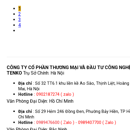
1
2
3
4
CÔNG TY CỔ PHẦN THƯƠNG MẠI VÀ ĐẦU TƯ CÔNG NGH
TENKO
Trụ Sở Chính: Hà Nội
Địa chỉ
: Số 32 TT6.1 khu liền kề Ao Sào, Thịnh Liệt, Hoàng
Mai, Hà Nội
Hotline
:
0902187274 ( zalo )
Văn Phòng Đại Diện: Hồ Chí Minh
Địa chỉ
: Số 29 Hẻm 246 Đồng Đen, Phường Bảy Hiền, TP H
Chí Minh
Hotline
:
0989476600
( Zalo ) - 0989407700 ( Zalo )
Văn Phòng Đại Diện: Bắc Ninh