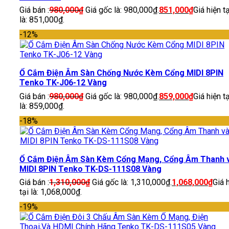
Giá bán :
980,000
₫
Giá gốc là: 980,000₫.
851,000
₫
Giá hiện tạ
là: 851,000₫.
-12%
Ổ Cắm Điện Âm Sàn Chống Nước Kèm Cổng MIDI 8PIN
Tenko TK-J06-12 Vàng
Giá bán :
980,000
₫
Giá gốc là: 980,000₫.
859,000
₫
Giá hiện tạ
là: 859,000₫.
-18%
Ổ Cắm Điện Âm Sàn Kèm Cổng Mạng, Cổng Âm Thanh 
MIDI 8PIN Tenko TK-DS-111S08 Vàng
Giá bán :
1,310,000
₫
Giá gốc là: 1,310,000₫.
1,068,000
₫
Giá 
tại là: 1,068,000₫.
-19%