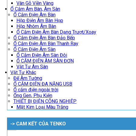
Vân Gỗ Viền Vàng
Ổ Cắm Âm Bàn, Âm Sàn
Ổ Cắm Điện Âm Bàn
Hộp Điện Âm Bàn Họp
Hộp Nhôm Âm Bàn
Ổ Cắm Điện Âm Bàn Dạng Trượt/Xoay
Ổ Cắm Điện Âm Bàn Đảo Bếp
Ổ Cắm Điện Âm Bàn Thanh Ray
Ổ Cắm Điện Âm Sàn
Ổ Cắm Điện Âm Sàn Đôi
Ổ CẮM ĐIỆN ÂM SÀN ĐƠN
Vật Tư Âm Sàn
Vật Tư Khác
Đế Âm Tường
Ổ CẮM ĐIỆN ĐA NĂNG USB
Ổ cắm điện ngoài trời
Ống Gen, Phụ Kiện
THIẾT BỊ ĐIỆN CÔNG NGHIỆP
Mặt Kim Loại Màu Trắng
-> CAM KẾT CỦA TENKO