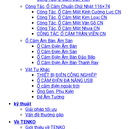
Công Tắc, Ổ Cắm Chuẩn Chữ Nhật 116×74
Công Tắc, Ổ Cắm Mặt Kính Cường Lực CN
Công Tắc, Ổ Cắm Mặt Kim Loại CN
Công Tắc, Ổ Cắm Mặt Vân Gỗ CN
Công Tắc, Ổ Cắm Mặt Nhựa CN
CÔNG TẮC, Ổ CẮM TRÀN VIỀN CN
Ổ Cắm Âm Bàn, Âm Sàn
Ổ Cắm Điện Âm Bàn
Ổ Cắm Điện Âm Sàn
Ổ Cắm Điện Âm Bàn Đảo Bếp
Ổ Cắm Điện Âm Bàn Thanh Ray
Vật Tư Khác
THIẾT BỊ ĐIỆN CÔNG NGHIỆP
Ổ CẮM ĐIỆN ĐA NĂNG USB
Ổ cắm điện ngoài trời
Ống Gen, Phụ Kiện
Đế Âm Tường
kỹ thuật
Giải pháp tối ưu
Vấn đề thường gặp
Về TENKO
Giới thiệu về TENKO