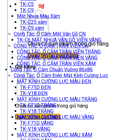
TK-C5
Giỏ hàng /
0
₫
TK-C9
Mặt Nhựa Màu Xám
TK-C25 xám
TK-C9 xám
Công Tắc, Ổ Cắm Mặt Vân Gỗ CN
TK-C6 MẶT NHỰA VÂN GỖ VIỀN VÀNG
Chưa có sản phẩm trong giỏ hàng.
CÔNG TẮC, Ổ CẮM TRÀN VIỀN CN
CÔNG TẮC, Ổ CẮM TRÀN VIỀN TRẮNG
Quay trở lại cửa hàng
CÔNG TẮC, Ổ CẮM TRÀN VIỀN VÀNG
CÔNG TẮC, Ổ CẮM TRÀN VIỀN XÁM
Giỏ hàng
Công Tắc, Ổ Cắm Chuẩn Vuông 86x86
Công Tắc, Ổ Cắm Điện Mặt Kính Cường Lực
MẶT KÍNH CƯỜNG LỰC MÀU ĐEN
TK-F71D ĐEN
TK-V18 ĐEN
MẶT KÍNH CƯỜNG LỰC MÀU TRẮNG
TK-F71D TRẮNG
Chưa có sản phẩm trong giỏ hàng.
TK-V18 TRẮNG
Quay trở lại cửa hàng
MẶT KÍNH CƯỜNG LỰC MÀU VÀNG
TK-F71D VÀNG
TK-V18 VÀNG
MẶT KÍNH CƯỜNG LỰC MÀU XÁM