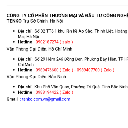
CÔNG TY CỔ PHẦN THƯƠNG MẠI VÀ ĐẦU TƯ CÔNG NGH
TENKO
Trụ Sở Chính: Hà Nội
Địa chỉ
: Số 32 TT6.1 khu liền kề Ao Sào, Thịnh Liệt, Hoàng
Mai, Hà Nội
Hotline
:
0902187274 ( zalo )
Văn Phòng Đại Diện: Hồ Chí Minh
Địa chỉ
: Số 29 Hẻm 246 Đồng Đen, Phường Bảy Hiền, TP H
Chí Minh
Hotline
:
0989476600
( Zalo ) - 0989407700 ( Zalo )
Văn Phòng Đại Diện: Bắc Ninh
Địa chỉ
: Khu Phố Văn Quan, Phường Trí Quả, Tỉnh Bắc Ninh
Hotline
:
0988194422
( Zalo )
Gmail
: tenko.com.vn@gmail.com