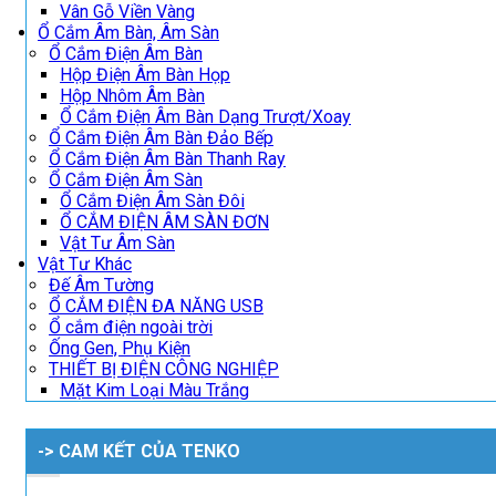
Vân Gỗ Viền Vàng
Ổ Cắm Âm Bàn, Âm Sàn
Ổ Cắm Điện Âm Bàn
Hộp Điện Âm Bàn Họp
Hộp Nhôm Âm Bàn
Ổ Cắm Điện Âm Bàn Dạng Trượt/Xoay
Ổ Cắm Điện Âm Bàn Đảo Bếp
Ổ Cắm Điện Âm Bàn Thanh Ray
Ổ Cắm Điện Âm Sàn
Ổ Cắm Điện Âm Sàn Đôi
Ổ CẮM ĐIỆN ÂM SÀN ĐƠN
Vật Tư Âm Sàn
Vật Tư Khác
Đế Âm Tường
Ổ CẮM ĐIỆN ĐA NĂNG USB
Ổ cắm điện ngoài trời
Ống Gen, Phụ Kiện
THIẾT BỊ ĐIỆN CÔNG NGHIỆP
Mặt Kim Loại Màu Trắng
-> CAM KẾT CỦA TENKO