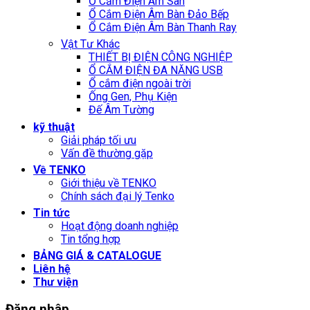
Ổ Cắm Điện Âm Sàn
Ổ Cắm Điện Âm Bàn Đảo Bếp
Ổ Cắm Điện Âm Bàn Thanh Ray
Vật Tư Khác
THIẾT BỊ ĐIỆN CÔNG NGHIỆP
Ổ CẮM ĐIỆN ĐA NĂNG USB
Ổ cắm điện ngoài trời
Ống Gen, Phụ Kiện
Đế Âm Tường
kỹ thuật
Giải pháp tối ưu
Vấn đề thường gặp
Về TENKO
Giới thiệu về TENKO
Chính sách đại lý Tenko
Tin tức
Hoạt động doanh nghiệp
Tin tổng hợp
BẢNG GIÁ & CATALOGUE
Liên hệ
Thư viện
Đăng nhập