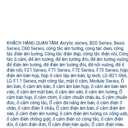
KHÁCH HÀNG QUAN TÂM: Acrylic series, B20 Series, Basic
Series, C60 Series, công tắc âm tường, cong tac dien, công
tắc điện âm tường, Công tắc điện đẹp, công tắc điện nổi, Côn
tắc ổ cắm, đế âm tường, đế âm tường đôi, đế âm tường vuông
đế điện âm tường, đế điện âm tường đôi, đế nổi vuông, đế ổ
điện nổi, F21 Series, F71 Series, F72 Series, F73 Series, hộp
điện âm bàn họp, hộp ổ cắm lắp âm bàn, lg tech, LG-B21-066,
LG-F1.1 Series, mặt công tắc, mặt ổ cắm, Module Series, Ổ
âm bàn, ổ cắm âm bàn, ổ cắm âm bàn họp, ổ cắm âm bàn làm
việc, ổ cắm âm mặt bàn, ổ cắm âm sàn, ổ cắm âm tường, Ổ
cắm bàn họp, ổ cắm chìm, ổ cắm chuẩn châu âu, ổ cắm chuẩn
đức, ổ cắm công tắc, Ổ cắm đa năng âm bàn, ổ cắm điện 3
chân, ổ cắm điện 3 chấu, Ổ cắm điện âm bàn, ổ cắm điện âm
sàn, ổ cắm điện âm tường, ổ cắm điện âm tường có cổng usb,
ổ cắm điện chống giật, ổ cắm điện có công tắc, ổ cắm điện
đôi, ổ cắm điện đơn, Ổ cắm điện hàn quốc, Ổ cắm điện màu