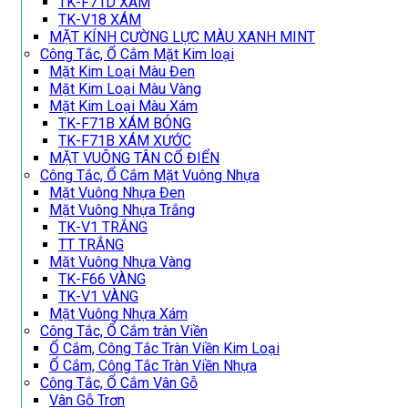
TK-F71D XÁM
TK-V18 XÁM
MẶT KÍNH CƯỜNG LỰC MÀU XANH MINT
Công Tắc, Ổ Cắm Mặt Kim loại
Mặt Kim Loại Màu Đen
Mặt Kim Loại Màu Vàng
Mặt Kim Loại Màu Xám
TK-F71B XÁM BÓNG
TK-F71B XÁM XƯỚC
MẶT VUÔNG TÂN CỔ ĐIỂN
Công Tắc, Ổ Cắm Mặt Vuông Nhựa
Mặt Vuông Nhựa Đen
Mặt Vuông Nhựa Trắng
TK-V1 TRẮNG
TT TRẮNG
Mặt Vuông Nhựa Vàng
TK-F66 VÀNG
TK-V1 VÀNG
Mặt Vuông Nhựa Xám
Công Tắc, Ổ Cắm tràn Viền
Ổ Cắm, Công Tắc Tràn Viền Kim Loại
Ổ Cắm, Công Tắc Tràn Viền Nhựa
Công Tắc, Ổ Cắm Vân Gỗ
Vân Gỗ Trơn