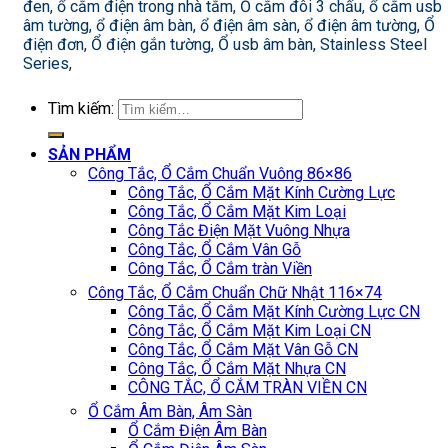
đen, ổ cắm điện trong nhà tắm, Ổ cắm đôi 3 chấu, ổ cắm usb
âm tường, ổ điện âm bàn, ổ điện âm sàn, ổ điện âm tường, Ổ
điện đơn, Ổ điện gắn tường, Ổ usb âm bàn, Stainless Steel
Series,
Tìm kiếm:
SẢN PHẨM
Công Tắc, Ổ Cắm Chuẩn Vuông 86×86
Công Tắc, Ổ Cắm Mặt Kính Cường Lực
Công Tắc, Ổ Cắm Mặt Kim Loại
Công Tắc Điện Mặt Vuông Nhựa
Công Tắc, Ổ Cắm Vân Gỗ
Công Tắc, Ổ Cắm tràn Viền
Công Tắc, Ổ Cắm Chuẩn Chữ Nhật 116×74
Công Tắc, Ổ Cắm Mặt Kính Cường Lực CN
Công Tắc, Ổ Cắm Mặt Kim Loại CN
Công Tắc, Ổ Cắm Mặt Vân Gỗ CN
Công Tắc, Ổ Cắm Mặt Nhựa CN
CÔNG TẮC, Ổ CẮM TRÀN VIỀN CN
Ổ Cắm Âm Bàn, Âm Sàn
Ổ Cắm Điện Âm Bàn