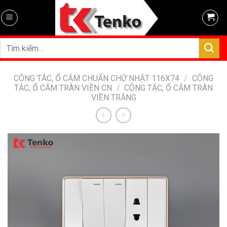
Skip
to
content
Tìm
kiếm:
CÔNG TẮC, Ổ CẮM CHUẨN CHỮ NHẬT 116X74
/
CÔNG
TẮC, Ổ CẮM TRÀN VIỀN CN
/
CÔNG TẮC, Ổ CẮM TRÀN
VIỀN TRẮNG