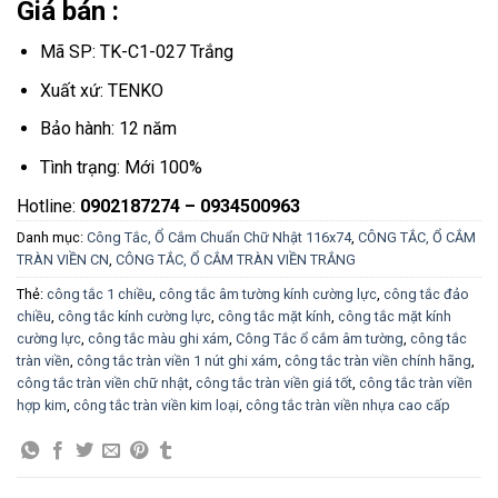
Giá bán :
Mã SP: TK-C1-027 Trắng
Xuất xứ: TENKO
Bảo hành: 12 năm
Tình trạng: Mới 100%
Hotline:
0902187274 – 0934500963
Danh mục:
Công Tắc, Ổ Cắm Chuẩn Chữ Nhật 116x74
,
CÔNG TẮC, Ổ CẮM
TRÀN VIỀN CN
,
CÔNG TẮC, Ổ CẮM TRÀN VIỀN TRẮNG
Thẻ:
công tắc 1 chiều
,
công tắc âm tường kính cường lực
,
công tắc đảo
chiều
,
công tắc kính cường lực
,
công tắc mặt kính
,
công tắc mặt kính
cường lực
,
công tắc màu ghi xám
,
Công Tắc ổ cắm âm tường
,
công tắc
tràn viền
,
công tắc tràn viền 1 nút ghi xám
,
công tắc tràn viền chính hãng
,
công tắc tràn viền chữ nhật
,
công tắc tràn viền giá tốt
,
công tắc tràn viền
hợp kim
,
công tắc tràn viền kim loại
,
công tắc tràn viền nhựa cao cấp