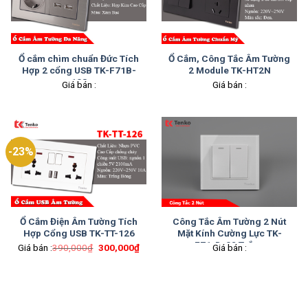
Ổ cắm chìm chuẩn Đức Tích
Ổ Cắm, Công Tắc Âm Tường
Hợp 2 cổng USB TK-F71B-
2 Module TK-HT2N
108
Giá bán :
Giá bán :
-23%
Ổ Cắm Điện Âm Tường Tích
Công Tắc Âm Tường 2 Nút
Hợp Cổng USB TK-TT-126
Mặt Kính Cường Lực TK-
F71-D-02 Trắng
Giá
Giá
Giá bán :
390,000
₫
300,000
₫
Giá bán :
gốc
hiện
là:
tại
390,000₫.
là:
300,000₫.