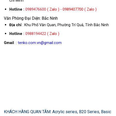
Chí Minh
Hotline
:
0989476600
( Zalo ) - 0989407700 ( Zalo )
Văn Phòng Đại Diện: Bắc Ninh
Địa chỉ
: Khu Phố Văn Quan, Phường Trí Quả, Tỉnh Bắc Ninh
Hotline
:
0988194422
( Zalo )
Gmail
: tenko.com.vn@gmail.com
KHÁCH HÀNG QUAN TÂM: Acrylic series, B20 Series, Basic