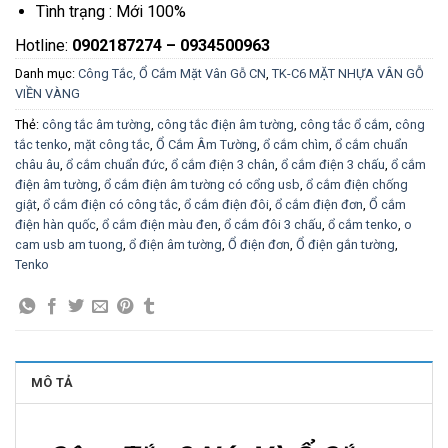
Tình trạng : Mới 100%
Hotline:
0902187274 – 0934500963
Danh mục:
Công Tắc, Ổ Cắm Mặt Vân Gỗ CN
,
TK-C6 MẶT NHỰA VÂN GỖ
VIỀN VÀNG
Thẻ:
công tắc âm tường
,
công tắc điện âm tường
,
công tắc ổ cắm
,
công
tắc tenko
,
mặt công tắc
,
Ổ Cắm Âm Tường
,
ổ cắm chìm
,
ổ cắm chuẩn
châu âu
,
ổ cắm chuẩn đức
,
ổ cắm điện 3 chân
,
ổ cắm điện 3 chấu
,
ổ cắm
điện âm tường
,
ổ cắm điện âm tường có cổng usb
,
ổ cắm điện chống
giật
,
ổ cắm điện có công tắc
,
ổ cắm điện đôi
,
ổ cắm điện đơn
,
Ổ cắm
điện hàn quốc
,
ổ cắm điện màu đen
,
ổ cắm đôi 3 chấu
,
ổ cắm tenko
,
o
cam usb am tuong
,
ổ điện âm tường
,
Ổ điện đơn
,
Ổ điện gắn tường
,
Tenko
MÔ TẢ