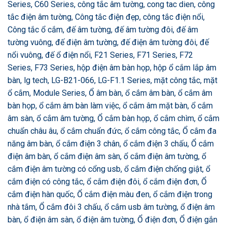
Series, C60 Series, công tắc âm tường, cong tac dien, công
tắc điện âm tường, Công tắc điện đẹp, công tắc điện nổi,
Công tắc ổ cắm, đế âm tường, đế âm tường đôi, đế âm
tường vuông, đế điện âm tường, đế điện âm tường đôi, đế
nổi vuông, đế ổ điện nổi, F21 Series, F71 Series, F72
Series, F73 Series, hộp điện âm bàn họp, hộp ổ cắm lắp âm
bàn, lg tech, LG-B21-066, LG-F1.1 Series, mặt công tắc, mặt
ổ cắm, Module Series, Ổ âm bàn, ổ cắm âm bàn, ổ cắm âm
bàn họp, ổ cắm âm bàn làm việc, ổ cắm âm mặt bàn, ổ cắm
âm sàn, ổ cắm âm tường, Ổ cắm bàn họp, ổ cắm chìm, ổ cắm
chuẩn châu âu, ổ cắm chuẩn đức, ổ cắm công tắc, Ổ cắm đa
năng âm bàn, ổ cắm điện 3 chân, ổ cắm điện 3 chấu, Ổ cắm
điện âm bàn, ổ cắm điện âm sàn, ổ cắm điện âm tường, ổ
cắm điện âm tường có cổng usb, ổ cắm điện chống giật, ổ
cắm điện có công tắc, ổ cắm điện đôi, ổ cắm điện đơn, Ổ
cắm điện hàn quốc, Ổ cắm điện màu đen, ổ cắm điện trong
nhà tắm, Ổ cắm đôi 3 chấu, ổ cắm usb âm tường, ổ điện âm
bàn, ổ điện âm sàn, ổ điện âm tường, Ổ điện đơn, Ổ điện gắn