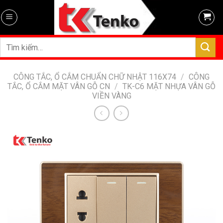
Skip
to
content
Tìm
kiếm:
CÔNG TẮC, Ổ CẮM CHUẨN CHỮ NHẬT 116X74
/
CÔNG
TẮC, Ổ CẮM MẶT VÂN GỖ CN
/
TK-C6 MẶT NHỰA VÂN GỖ
VIỀN VÀNG