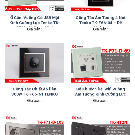
Ổ Cắm Vuông Có USB Mặt
Công Tắc Âm Tường 4 Nút
Kính Cường Lực Tenko TK-
Tenko TK-F66-04 – Đế
F71D-44 Xanh Mint
Vuông
Giá bán :
Giá bán :
Công Tắc Chiết Áp Đèn
Bộ Khuếch Đại Wifi Vuông
300W TK-F66-61 TENKO
Âm Tường Kính Cường Lực
Tenko TK-F71-D-69 Xanh
Giá bán :
Giá bán :
Mint