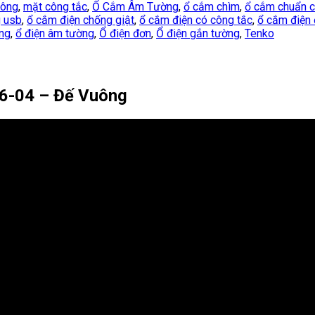
uông
,
mặt công tắc
,
Ổ Cắm Âm Tường
,
ổ cắm chìm
,
ổ cắm chuẩn c
g usb
,
ổ cắm điện chống giật
,
ổ cắm điện có công tắc
,
ổ cắm điện 
ng
,
ổ điện âm tường
,
Ổ điện đơn
,
Ổ điện gắn tường
,
Tenko
6-04 – Đế Vuông