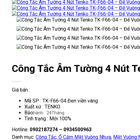
Công Tắc Âm Tường 4 Nút T
Giá bán :
Mã SP : TK-F66-04 Đen viền vàng
Xuất xứ : TENKO
Bảo
hành : 24Tháng
Tình trạng : Mới 100%
Hotline:
0902187274 – 0934500963
Danh mục:
Công Tắc, Ổ Cắm Mặt Vuông Nhựa
,
Mặt Vuông 