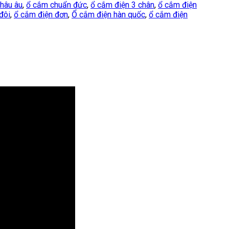
hâu âu
,
ổ cắm chuẩn đức
,
ổ cắm điện 3 chân
,
ổ cắm điện
đôi
,
ổ cắm điện đơn
,
Ổ cắm điện hàn quốc
,
ổ cắm điện