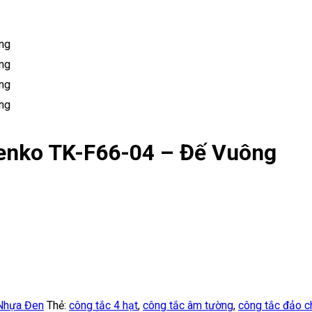
enko TK-F66-04 – Đế Vuông
Nhựa Đen
Thẻ:
công tắc 4 hạt
,
công tắc âm tường
,
công tắc đảo c