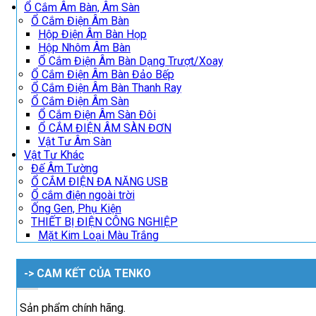
Ổ Cắm Âm Bàn, Âm Sàn
Ổ Cắm Điện Âm Bàn
Hộp Điện Âm Bàn Họp
Hộp Nhôm Âm Bàn
Ổ Cắm Điện Âm Bàn Dạng Trượt/Xoay
Ổ Cắm Điện Âm Bàn Đảo Bếp
Ổ Cắm Điện Âm Bàn Thanh Ray
Ổ Cắm Điện Âm Sàn
Ổ Cắm Điện Âm Sàn Đôi
Ổ CẮM ĐIỆN ÂM SÀN ĐƠN
Vật Tư Âm Sàn
Vật Tư Khác
Đế Âm Tường
Ổ CẮM ĐIỆN ĐA NĂNG USB
Ổ cắm điện ngoài trời
Ống Gen, Phụ Kiện
THIẾT BỊ ĐIỆN CÔNG NGHIỆP
Mặt Kim Loại Màu Trắng
-> CAM KẾT CỦA TENKO
Sản phẩm chính hãng.