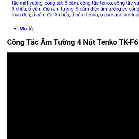
tắc mặt vuông
,
công tắc ổ cắm
,
công tắc tenko
,
công tắc v
3 chấu
,
ổ cắm điện âm tường
,
ổ cắm điện âm tường có cổn
màu đen
,
ổ cắm đôi 3 chấu
,
ổ cắm tenko
,
o cam usb am tuo
Mô tả
Công Tắc Âm Tường 4 Nút Tenko TK-F6