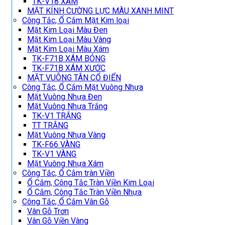
TK-V18 XÁM
MẶT KÍNH CƯỜNG LỰC MÀU XANH MINT
Công Tắc, Ổ Cắm Mặt Kim loại
Mặt Kim Loại Màu Đen
Mặt Kim Loại Màu Vàng
Mặt Kim Loại Màu Xám
TK-F71B XÁM BÓNG
TK-F71B XÁM XƯỚC
MẶT VUÔNG TÂN CỔ ĐIỂN
Công Tắc, Ổ Cắm Mặt Vuông Nhựa
Mặt Vuông Nhựa Đen
Mặt Vuông Nhựa Trắng
TK-V1 TRẮNG
TT TRẮNG
Mặt Vuông Nhựa Vàng
TK-F66 VÀNG
TK-V1 VÀNG
Mặt Vuông Nhựa Xám
Công Tắc, Ổ Cắm tràn Viền
Ổ Cắm, Công Tắc Tràn Viền Kim Loại
Ổ Cắm, Công Tắc Tràn Viền Nhựa
Công Tắc, Ổ Cắm Vân Gỗ
Vân Gỗ Trơn
Vân Gỗ Viền Vàng