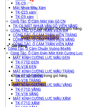
TK-C9
Mặt Nhựa Màu Xám
TK-C25 xám
TK-C9 xám
Công Tắc, Ổ Cắm Mặt Vân Gỗ CN
TK-C6 MẶT NHỰA VÂN GỖ VIỀN VÀNG
Chưa có sản phẩm trong giỏ hàng.
CÔNG TẮC, Ổ CẮM TRÀN VIỀN CN
CÔNG TẮC, Ổ CẮM TRÀN VIỀN TRẮNG
Quay trở lại cửa hàng
CÔNG TẮC, Ổ CẮM TRÀN VIỀN VÀNG
CÔNG TẮC, Ổ CẮM TRÀN VIỀN XÁM
Giỏ hàng
Công Tắc, Ổ Cắm Chuẩn Vuông 86x86
Công Tắc, Ổ Cắm Điện Mặt Kính Cường Lực
MẶT KÍNH CƯỜNG LỰC MÀU ĐEN
TK-F71D ĐEN
TK-V18 ĐEN
MẶT KÍNH CƯỜNG LỰC MÀU TRẮNG
Chưa có sản phẩm trong giỏ hàng.
TK-F71D TRẮNG
TK-V18 TRẮNG
Quay trở lại cửa hàng
MẶT KÍNH CƯỜNG LỰC MÀU VÀNG
TK-F71D VÀNG
TK-V18 VÀNG
MẶT KÍNH CƯỜNG LỰC MÀU XÁM
TK-F71D XÁM