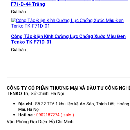
F71-D-44 Trắng
Giá bán :
Công Tắc Điện Kính Cường Lực Chống Xước Màu Đen
Tenko TK-F71D-01
Giá bán :
CÔNG TY CỔ PHẦN THƯƠNG MẠI VÀ ĐẦU TƯ CÔNG NGH
TENKO
Trụ Sở Chính: Hà Nội
Địa chỉ
: Số 32 TT6.1 khu liền kề Ao Sào, Thịnh Liệt, Hoàng
Mai, Hà Nội
Hotline
:
0902187274 ( zalo )
Văn Phòng Đại Diện: Hồ Chí Minh