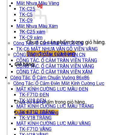
Mặt Nhựa Màu Vàng
Giỏ hàng /
0
₫
TK-C25
TK-C5
TK-C9
Mặt Nhựa Màu Xám
TK-C25 xám
TK-C9 xám
Chưa có sản phẩm trong giỏ hàng.
Công Tắc, Ổ Cắm Mặt Vân Gỗ CN
TK-C6 MẶT NHỰA VÂN GỖ VIỀN VÀNG
Quay trở lại cửa hàng
CÔNG TẮC, Ổ CẮM TRÀN VIỀN CN
CÔNG TẮC, Ổ CẮM TRÀN VIỀN TRẮNG
Giỏ hàng
CÔNG TẮC, Ổ CẮM TRÀN VIỀN VÀNG
CÔNG TẮC, Ổ CẮM TRÀN VIỀN XÁM
Công Tắc, Ổ Cắm Chuẩn Vuông 86x86
Công Tắc, Ổ Cắm Điện Mặt Kính Cường Lực
MẶT KÍNH CƯỜNG LỰC MÀU ĐEN
TK-F71D ĐEN
TK-V18 ĐEN
Chưa có sản phẩm trong giỏ hàng.
MẶT KÍNH CƯỜNG LỰC MÀU TRẮNG
TK-F71D TRẮNG
Quay trở lại cửa hàng
TK-V18 TRẮNG
MẶT KÍNH CƯỜNG LỰC MÀU VÀNG
TK-F71D VÀNG
TK-V18 VÀNG