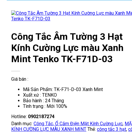
Công Tắc Âm Tường 3 Hạt
Kính Cường Lực màu Xanh
Mint Tenko TK-F71D-03
Giá bán :
Mã Sản Phẩm: TK-F71-D-03 Xanh Mint
Xuất xứ : TENKO
Bảo hành : 24 Tháng
Tình trạng : Mới 100%
Hotline:
0902187274
Danh mục:
Công Tắc, Ổ Cắm Điện Mặt Kính Cường Lực
,
MẶ
KÍNH CƯỜNG LỰC MÀU XANH MINT
Thẻ:
công tắc 3 hạt
,
c