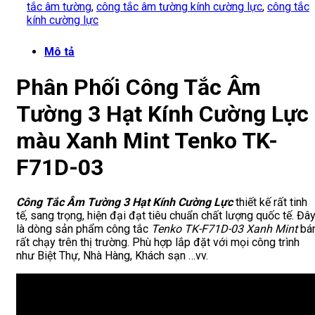
tắc âm tường
,
công tắc âm tường kính cường lực
,
công tắc
kính cường lực
Mô tả
Phân Phối Công Tắc Âm
Tường 3 Hạt Kính Cường Lực
màu Xanh Mint Tenko TK-
F71D-03
Công Tắc Âm Tường 3 Hạt Kính Cường Lực
thiết kế rất tinh
tế, sang trọng, hiện đại đạt tiêu chuẩn chất lượng quốc tế. Đâ
là dòng sản phẩm công tắc
Tenko TK-F71D-03 Xanh Mint
bá
rất chạy trên thị trường. Phù hợp lắp đặt với mọi công trình
như Biệt Thự, Nhà Hàng, Khách sạn …vv.