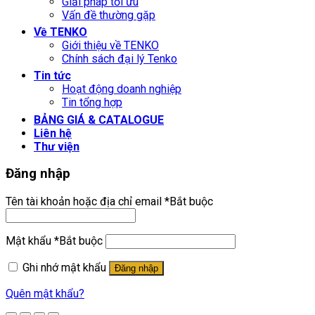
Giải pháp tối ưu
Vấn đề thường gặp
Về TENKO
Giới thiệu về TENKO
Chính sách đại lý Tenko
Tin tức
Hoạt động doanh nghiệp
Tin tổng hợp
BẢNG GIÁ & CATALOGUE
Liên hệ
Thư viện
Đăng nhập
Tên tài khoản hoặc địa chỉ email
*
Bắt buộc
Mật khẩu
*
Bắt buộc
Ghi nhớ mật khẩu
Đăng nhập
Quên mật khẩu?