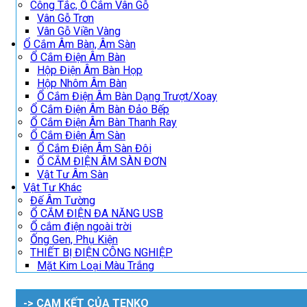
Công Tắc, Ổ Cắm Vân Gỗ
Vân Gỗ Trơn
Vân Gỗ Viền Vàng
Ổ Cắm Âm Bàn, Âm Sàn
Ổ Cắm Điện Âm Bàn
Hộp Điện Âm Bàn Họp
Hộp Nhôm Âm Bàn
Ổ Cắm Điện Âm Bàn Dạng Trượt/Xoay
Ổ Cắm Điện Âm Bàn Đảo Bếp
Ổ Cắm Điện Âm Bàn Thanh Ray
Ổ Cắm Điện Âm Sàn
Ổ Cắm Điện Âm Sàn Đôi
Ổ CẮM ĐIỆN ÂM SÀN ĐƠN
Vật Tư Âm Sàn
Vật Tư Khác
Đế Âm Tường
Ổ CẮM ĐIỆN ĐA NĂNG USB
Ổ cắm điện ngoài trời
Ống Gen, Phụ Kiện
THIẾT BỊ ĐIỆN CÔNG NGHIỆP
Mặt Kim Loại Màu Trắng
-> CAM KẾT CỦA TENKO