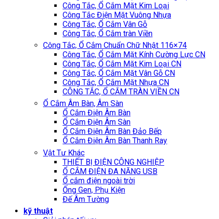
Công Tắc, Ổ Cắm Mặt Kim Loại
Công Tắc Điện Mặt Vuông Nhựa
Công Tắc, Ổ Cắm Vân Gỗ
Công Tắc, Ổ Cắm tràn Viền
Công Tắc, Ổ Cắm Chuẩn Chữ Nhật 116×74
Công Tắc, Ổ Cắm Mặt Kính Cường Lực CN
Công Tắc, Ổ Cắm Mặt Kim Loại CN
Công Tắc, Ổ Cắm Mặt Vân Gỗ CN
Công Tắc, Ổ Cắm Mặt Nhựa CN
CÔNG TẮC, Ổ CẮM TRÀN VIỀN CN
Ổ Cắm Âm Bàn, Âm Sàn
Ổ Cắm Điện Âm Bàn
Ổ Cắm Điện Âm Sàn
Ổ Cắm Điện Âm Bàn Đảo Bếp
Ổ Cắm Điện Âm Bàn Thanh Ray
Vật Tư Khác
THIẾT BỊ ĐIỆN CÔNG NGHIỆP
Ổ CẮM ĐIỆN ĐA NĂNG USB
Ổ cắm điện ngoài trời
Ống Gen, Phụ Kiện
Đế Âm Tường
kỹ thuật