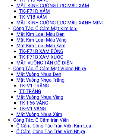
MẶT KÍNH CƯỜNG LỰC MÀU XÁM
TK-F71D XÁM
TK-V18 XÁM
MẶT KÍNH CƯỜNG LỰC MÀU XANH MINT
Công Tắc, Ổ Cắm Mặt Kim loại
Mặt Kim Loại Màu Đen
Mặt Kim Loại Màu Vàng
Mặt Kim Loại Màu Xám
TK-F71B XÁM BÓNG
TK-F71B XÁM XƯỚC
MẶT VUÔNG TÂN CỔ ĐIỂN
Công Tắc, Ổ Cắm Mặt Vuông Nhựa
Mặt Vuông Nhựa Đen
Mặt Vuông Nhựa Trắng
TK-V1 TRẮNG
TT TRẮNG
Mặt Vuông Nhựa Vàng
TK-F66 VÀNG
TK-V1 VÀNG
Mặt Vuông Nhựa Xám
Công Tắc, Ổ Cắm tràn Viền
Ổ Cắm, Công Tắc Tràn Viền Kim Loại
Ổ Cắm, Công Tắc Tràn Viền Nhựa