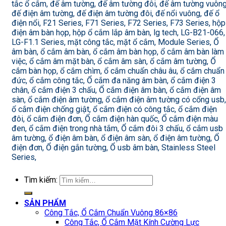
tắc ổ cắm, đế âm tường, đế âm tường đôi, đế âm tường vuông
đế điện âm tường, đế điện âm tường đôi, đế nổi vuông, đế ổ
điện nổi, F21 Series, F71 Series, F72 Series, F73 Series, hộp
điện âm bàn họp, hộp ổ cắm lắp âm bàn, lg tech, LG-B21-066,
LG-F1.1 Series, mặt công tắc, mặt ổ cắm, Module Series, Ổ
âm bàn, ổ cắm âm bàn, ổ cắm âm bàn họp, ổ cắm âm bàn làm
việc, ổ cắm âm mặt bàn, ổ cắm âm sàn, ổ cắm âm tường, Ổ
cắm bàn họp, ổ cắm chìm, ổ cắm chuẩn châu âu, ổ cắm chuẩn
đức, ổ cắm công tắc, Ổ cắm đa năng âm bàn, ổ cắm điện 3
chân, ổ cắm điện 3 chấu, Ổ cắm điện âm bàn, ổ cắm điện âm
sàn, ổ cắm điện âm tường, ổ cắm điện âm tường có cổng usb,
ổ cắm điện chống giật, ổ cắm điện có công tắc, ổ cắm điện
đôi, ổ cắm điện đơn, Ổ cắm điện hàn quốc, Ổ cắm điện màu
đen, ổ cắm điện trong nhà tắm, Ổ cắm đôi 3 chấu, ổ cắm usb
âm tường, ổ điện âm bàn, ổ điện âm sàn, ổ điện âm tường, Ổ
điện đơn, Ổ điện gắn tường, Ổ usb âm bàn, Stainless Steel
Series,
Tìm kiếm:
SẢN PHẨM
Công Tắc, Ổ Cắm Chuẩn Vuông 86×86
Công Tắc, Ổ Cắm Mặt Kính Cường Lực