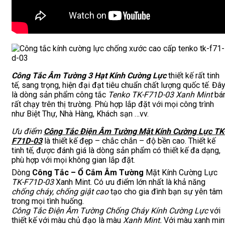
Công Tắc Âm Tường 3 Hạt Kính Cường Lực
thiết kế rất tinh
tế, sang trọng, hiện đại đạt tiêu chuẩn chất lượng quốc tế. Đâ
là dòng sản phẩm công tắc
Tenko TK-F71D-03 Xanh Mint
bá
rất chạy trên thị trường. Phù hợp lắp đặt với mọi công trình
như Biệt Thự, Nhà Hàng, Khách sạn …vv.
Ưu điểm
Công Tắc Điện Âm Tường Mặt Kính Cường Lực TK
F71D-03
là thiết kế đẹp – chắc chắn – độ bền cao. Thiết kế
tinh tế, được đánh giá là dòng sản phẩm có thiết kế đa dạng,
phù hợp với mọi không gian lắp đặt.
Dòng
Công Tắc – Ổ Cắm Âm Tường
Mặt Kính Cường Lực
TK-F71D-03
Xanh Mint. Có ưu điểm lớn nhất là khả năng
chống cháy, chống giật cao
tạo cho gia đình bạn sự yên tâm
trong mọi tình huống.
Công Tắc Điện Âm Tường Chống Cháy Kính Cường Lực
với
thiết kế với màu chủ đạo là màu
Xanh Mint.
Với màu xanh min