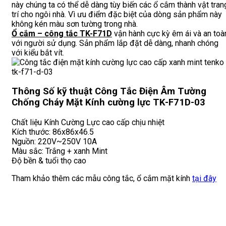
này chúng ta có thể dễ dàng tùy biến các ổ cắm thành vật tran
trí cho ngôi nhà. Vì ưu điểm đặc biệt của dòng sản phẩm này
không kén màu sơn tường trong nhà.
Ổ cắm – công tắc TK-F71D
vận hành cực kỳ êm ái và an toà
với người sử dụng. Sản phẩm lắp đặt dễ dàng, nhanh chóng
với kiểu bắt vít.
Thông Số kỹ thuật Công Tắc Điện Âm Tường
Chống Cháy Mặt Kính cường lực TK-F71D-03
Chất liệu Kính Cường Lực cao cấp chịu nhiệt
Kích thước: 86x86x46.5
Nguồn: 220V~250V 10A
Màu sắc: Trắng + xanh Mint
Độ bền & tuổi thọ cao
Tham khảo thêm các mẫu công tắc, ổ cắm mặt kính
tại đây