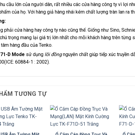
nhu cầu lớn của người dân, rất nhiều các cửa hàng công ty vì lợi 
phẩm của họ. Với hàng giả hàng nhái kém chất lượng tràn lan ra thị
ng:
g phải cửa hàng hay công ty nào cũng thế. Giống như Sino, Schn
 chú trọng mang lại giá trị lớn nhất cho mỗi khách hàng trên từn
 tâm hàng đầu của Tenko.
F71-D Mode
sử dụng
lõi đồng
nguyên chất giúp tiếp xúc truyền 
00(ICE: 60884-1 : 2002).
HẨM TƯƠNG TỰ
USB Âm Tường Mặt
Ổ Cắm Cáp Đồng Trục Và
Ổ Cắm