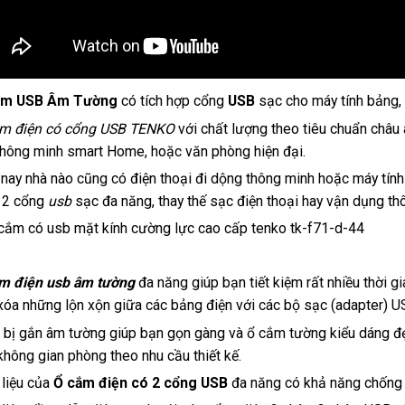
ắm USB Âm Tường
có tích hợp cổng
USB
sạc cho máy tính bảng, 
m điện có cổng USB TENKO
với chất lượng theo tiêu chuẩn châu 
thông minh smart Home, hoặc văn phòng hiện đại.
 nay nhà nào cũng có điện thoại đi dộng thông minh hoặc máy t
2 cổng
usb
sạc đa năng, thay thế sạc điện thoại hay vận dụng th
m điện usb âm tường
đa năng giúp bạn tiết kiệm rất nhiều thời g
xóa những lộn xộn giữa các bảng điện với các bộ sạc (adapter) U
t bị gắn âm tường giúp bạn gọn gàng và ổ cắm tường kiểu dáng đẹp
không gian phòng theo nhu cầu thiết kế.
 liệu của
Ổ cắm điện có 2 cổng USB
đa năng có khả năng chống 