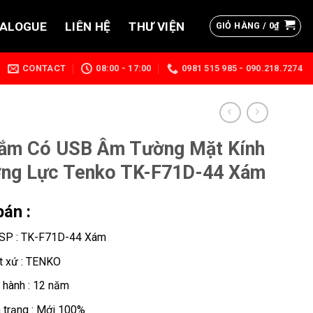
TALOGUE
LIÊN HỆ
THƯ VIỆN
GIỎ HÀNG /
0
₫
CONTACT
08:00 - 17:00
0981 515 985 - 090.218.7274
ắm Có USB Âm Tường Mặt Kính
ng Lực Tenko TK-F71D-44 Xám
bán :
SP : TK-F71D-44 Xám
t xứ : TENKO
 hành : 12 năm
h trạng : Mới 100%