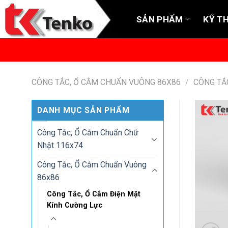
Skip
to
SẢN PHẨM
KỸ T
content
CÔNG TẮC, Ổ CẮM CHUẨN VUÔNG 86X86
/
CÔNG TẮ
DANH MỤC SẢN PHẨM
Công Tắc, Ổ Cắm Chuẩn Chữ
Nhật 116x74
Công Tắc, Ổ Cắm Chuẩn Vuông
86x86
Công Tắc, Ổ Cắm Điện Mặt
Kính Cường Lực