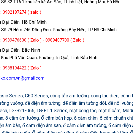
 Số 32 TT6.1 khu liền kề Ao Sào, Thịnh Liệt, Hoàng Mai, Hà Nội
e
:
0902187274 ( zalo )
 Đại Diện: Hồ Chí Minh
: Số 29 Hẻm 246 Đồng Đen, Phường Bảy Hiền, TP Hồ Chí Minh
e
:
0989476600
( Zalo ) - 0989407700 ( Zalo )
 Đại Diện: Bắc Ninh
 Khu Phố Văn Quan, Phường Trí Quả, Tỉnh Bắc Ninh
e
:
0988194422
( Zalo )
enko.com.vn@gmail.com
 Series, C60 Series, công tắc âm tường, cong tac dien, công tắ
ờng vuông, đế điện âm tường, đế điện âm tường đôi, đế nổi vuông,
 tech, LG-B21-066, LG-F1.1 Series, mặt công tắc, mặt ổ cắm, Mod
n, ổ cắm âm tường, Ổ cắm bàn họp, ổ cắm chìm, ổ cắm chuẩn châ
iện âm bàn, ổ cắm điện âm sàn, ổ cắm điện âm tường, ổ cắm điện
m điện hàn quốc, Ổ cắm điện màu đen, ổ cắm điện trong nhà tắm, 