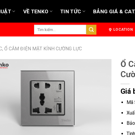
HUẬT
VỀ TENKO
TIN TỨC
BẢNG GIÁ & CA
Tìm
LOCATION
kiếm:
C, Ổ CẮM ĐIỆN MẶT KÍNH CƯỜNG LỰC
Ổ C
Cườ
Giá 
Mã 
Xuấ
Bảo
Tìn