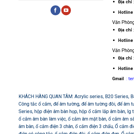
Địa chỉ
:
Hotlin
Văn Phòng
Địa chỉ
Hotlin
Văn Phòng
Địa chỉ
:
Hotlin
Gmail
: t
KHÁCH HÀNG QUAN TÂM: Acrylic series, B20 Series, Basic
Công tắc ổ cắm, đế âm tường, đế âm tường đôi, đế âm tư
Series, hộp điện âm bàn họp, hộp ổ cắm lắp âm bàn, lg
ổ cắm âm bàn làm việc, ổ cắm âm mặt bàn, ổ cắm âm sà
âm bàn, ổ cắm điện 3 chân, ổ cắm điện 3 chấu, Ổ cắm đ
điện có công tắc, ổ cắm điện đôi, ổ cắm điện đơn, Ổ cắ