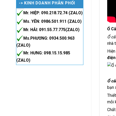
-> KINH DOANH PHÂN PHỐI
Mr. HIỆP: 090.218.72.74 (ZALO)
Ms. YÊN: 0986.501.911 (ZALO)
Ổ C
Mr. HẢI: 091.55.77.775(ZALO)
Ổ cắ
Ms.PHƯƠNG: 0934.500.963
nhà 
(ZALO)
Hiện
Mr. HƯNG: 098.15.15.985
điện
(ZALO)
Ổ cắ
bạn 
Thiế
mỗi 
Chất