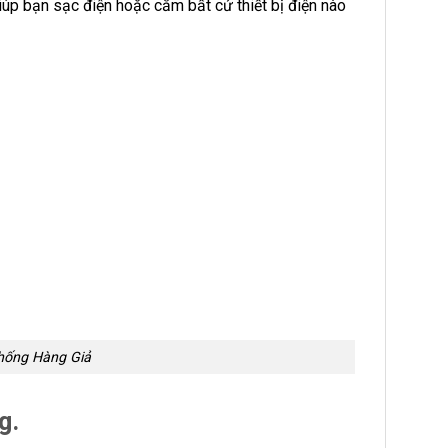
úp bạn sạc điện hoặc cắm bất cứ thiết bị điện nào
hống Hàng Giả
g.