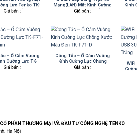
ường Lực Tenko TK-
Mạng(LAN) Mặt Kính Cường
Kính 
71-D-44 Trắng
Lực TK-F71D-51 Trắng
Giá bán :
Giá bán :
ắc – Ổ Cắm Vuông
Công Tắc – Ổ Cắm Vuông
ính Cường Lực TK-
Kính Cường Lực Chống
WIFI
71-D Màu Xám
Xước Màu Đen TK-F71-D
Giá bán :
Giá bán :
Cườn
USB 3
 CỔ PHẦN THƯƠNG MẠI VÀ ĐẦU TƯ CÔNG NGHỆ TENKO
nh: Hà Nội