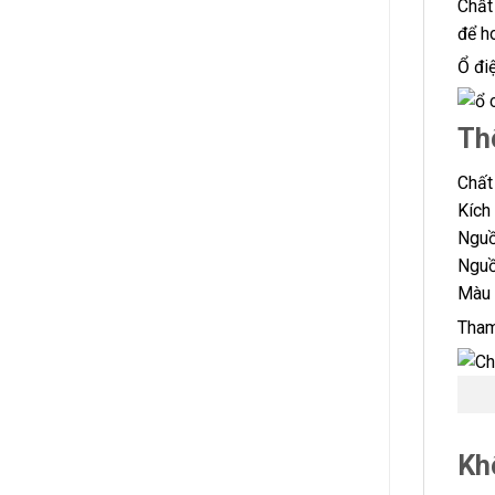
Chất
để h
Ổ đi
Th
Chất
Kích
Nguồ
Nguồ
Màu 
Tham
Kh