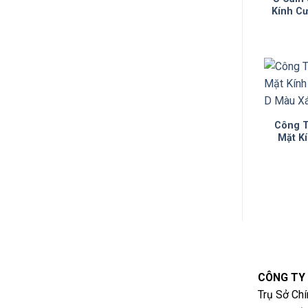
Kính C
F
Công T
Mặt K
F
CÔNG TY
Trụ Sở Chí