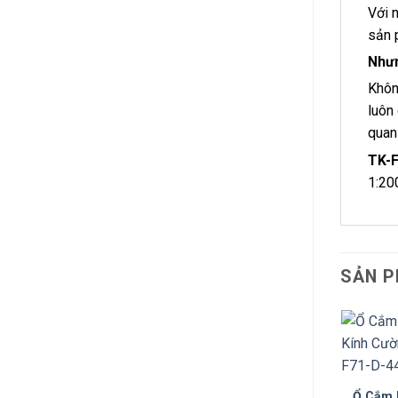
Với 
sản 
Như
Khôn
luôn
quan
TK-
1:20
SẢN P
Ổ Cắm 