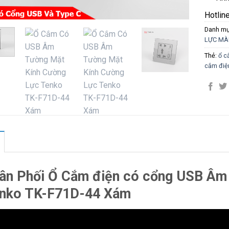
Hotlin
Danh m
LỰC MÀ
Thẻ:
ổ c
cắm điệ
ân Phối Ổ Cắm điện có cổng USB Âm
nko TK-F71D-44 Xám