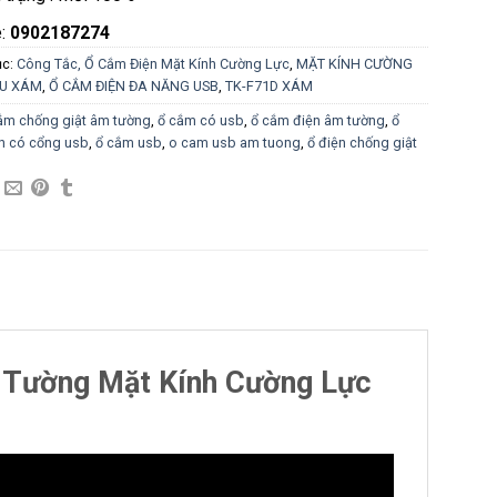
e:
0902187274
ục:
Công Tắc, Ổ Cắm Điện Mặt Kính Cường Lực
,
MẶT KÍNH CƯỜNG
U XÁM
,
Ổ CẮM ĐIỆN ĐA NĂNG USB
,
TK-F71D XÁM
ắm chống giật âm tường
,
ổ cắm có usb
,
ổ cắm điện âm tường
,
ổ
n có cổng usb
,
ổ cắm usb
,
o cam usb am tuong
,
ổ điện chống giật
 Tường Mặt Kính Cường Lực