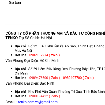
Giá bán :
CÔNG TY CỔ PHẦN THƯƠNG MẠI VÀ ĐẦU TƯ CÔNG NGH
TENKO
Trụ Sở Chính: Hà Nội
Địa chỉ
: Số 32 TT6.1 khu liền kề Ao Sào, Thịnh Liệt, Hoàng
Mai, Hà Nội
Hotline
:
0902187274 ( zalo )
Văn Phòng Đại Diện: Hồ Chí Minh
Địa chỉ
: Số 29 Hẻm 246 Đồng Đen, Phường Bảy Hiền, TP H
Chí Minh
Hotline
:
0989476600
( Zalo ) - 0989407700 ( Zalo )
Văn Phòng Đại Diện: Bắc Ninh
Địa chỉ
: Khu Phố Văn Quan, Phường Trí Quả, Tỉnh Bắc Ninh
Hotline
:
0988194422
( Zalo )
Gmail
: tenko.com.vn@gmail.com