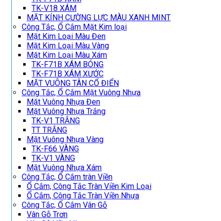
TK-V18 XÁM
MẶT KÍNH CƯỜNG LỰC MÀU XANH MINT
Công Tắc, Ổ Cắm Mặt Kim loại
Mặt Kim Loại Màu Đen
Mặt Kim Loại Màu Vàng
Mặt Kim Loại Màu Xám
TK-F71B XÁM BÓNG
TK-F71B XÁM XƯỚC
MẶT VUÔNG TÂN CỔ ĐIỂN
Công Tắc, Ổ Cắm Mặt Vuông Nhựa
Mặt Vuông Nhựa Đen
Mặt Vuông Nhựa Trắng
TK-V1 TRẮNG
TT TRẮNG
Mặt Vuông Nhựa Vàng
TK-F66 VÀNG
TK-V1 VÀNG
Mặt Vuông Nhựa Xám
Công Tắc, Ổ Cắm tràn Viền
Ổ Cắm, Công Tắc Tràn Viền Kim Loại
Ổ Cắm, Công Tắc Tràn Viền Nhựa
Công Tắc, Ổ Cắm Vân Gỗ
Vân Gỗ Trơn