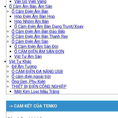
Vân Gỗ Viền Vàng
Ổ Cắm Âm Bàn, Âm Sàn
Ổ Cắm Điện Âm Bàn
Hộp Điện Âm Bàn Họp
Hộp Nhôm Âm Bàn
Ổ Cắm Điện Âm Bàn Dạng Trượt/Xoay
Ổ Cắm Điện Âm Bàn Đảo Bếp
Ổ Cắm Điện Âm Bàn Thanh Ray
Ổ Cắm Điện Âm Sàn
Ổ Cắm Điện Âm Sàn Đôi
Ổ CẮM ĐIỆN ÂM SÀN ĐƠN
Vật Tư Âm Sàn
Vật Tư Khác
Đế Âm Tường
Ổ CẮM ĐIỆN ĐA NĂNG USB
Ổ cắm điện ngoài trời
Ống Gen, Phụ Kiện
THIẾT BỊ ĐIỆN CÔNG NGHIỆP
Mặt Kim Loại Màu Trắng
-> CAM KẾT CỦA TENKO