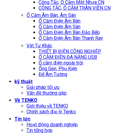
Công Tắc, Ổ Cắm Mặt Nhựa CN
CÔNG TẮC, Ổ CẮM TRÀN VIỀN CN
Ổ Cắm Âm Bàn, Âm Sàn
Ổ Cắm Điện Âm Bàn
Ổ Cắm Điện Âm Sàn
Ổ Cắm Điện Âm Bàn Đảo Bếp
Ổ Cắm Điện Âm Bàn Thanh Ray
Vật Tư Khác
THIẾT BỊ ĐIỆN CÔNG NGHIỆP
Ổ CẮM ĐIỆN ĐA NĂNG USB
Ổ cắm điện ngoài trời
Ống Gen, Phụ Kiện
Đế Âm Tường
kỹ thuật
Giải pháp tối ưu
Vấn đề thường gặp
Về TENKO
Giới thiệu về TENKO
Chính sách đại lý Tenko
Tin tức
Hoạt động doanh nghiệp
Tin tổng hợp