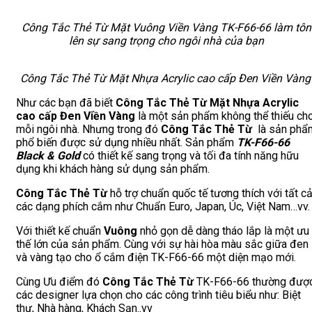
Công Tắc Thẻ Từ Mặt Vuông Viền Vàng TK-F66-66 làm tôn
lên sự sang trọng cho ngôi nhà của bạn
Công Tắc Thẻ Từ Mặt Nhựa Acrylic cao cấp Đen Viền Vàn
Như các bạn đã biết
Công Tắc Thẻ Từ Mặt Nhựa Acrylic
cao cấp Đen Viền Vàng
là một sản phẩm không thể thiếu ch
mỗi ngôi nhà. Nhưng trong đó
Công Tắc Thẻ Từ
là sản phẩ
phổ biến được sử dụng nhiều nhất. Sản phẩm
TK-F66-66
Black & Gold
có thiết kế sang trọng và tối đa tính năng hữu
dụng khi khách hàng sử dụng sản phẩm.
Công Tắc Thẻ Từ
hỗ trợ chuẩn quốc tế tương thích với tất c
các dạng phích cắm như Chuẩn Euro, Japan, Úc, Việt Nam…vv.
Với thiết kế chuẩn
Vuông
nhỏ gọn dễ dàng tháo lắp là một ưu
thế lớn của sản phẩm. Cùng với sự hài hòa màu sắc giữa đen
và vàng tạo cho ổ cắm điện TK-F66-66 một diện mạo mới.
Cùng Ưu điểm đó
Công Tắc Thẻ Từ
TK-F66-66 thường đượ
các designer lựa chọn cho các công trình tiêu biểu như: Biệt
thự, Nhà hàng, Khách Sạn..vv