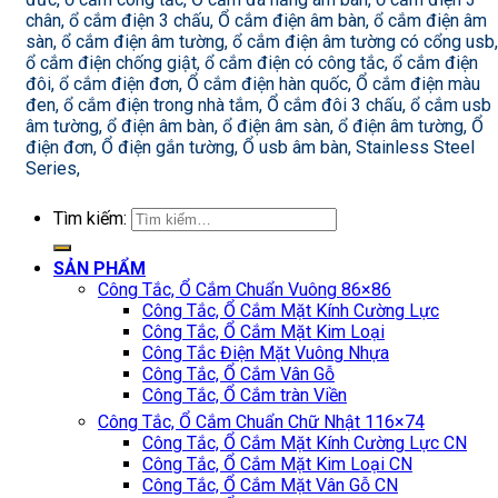
chân, ổ cắm điện 3 chấu, Ổ cắm điện âm bàn, ổ cắm điện âm
sàn, ổ cắm điện âm tường, ổ cắm điện âm tường có cổng usb,
ổ cắm điện chống giật, ổ cắm điện có công tắc, ổ cắm điện
đôi, ổ cắm điện đơn, Ổ cắm điện hàn quốc, Ổ cắm điện màu
đen, ổ cắm điện trong nhà tắm, Ổ cắm đôi 3 chấu, ổ cắm usb
âm tường, ổ điện âm bàn, ổ điện âm sàn, ổ điện âm tường, Ổ
điện đơn, Ổ điện gắn tường, Ổ usb âm bàn, Stainless Steel
Series,
Tìm kiếm:
SẢN PHẨM
Công Tắc, Ổ Cắm Chuẩn Vuông 86×86
Công Tắc, Ổ Cắm Mặt Kính Cường Lực
Công Tắc, Ổ Cắm Mặt Kim Loại
Công Tắc Điện Mặt Vuông Nhựa
Công Tắc, Ổ Cắm Vân Gỗ
Công Tắc, Ổ Cắm tràn Viền
Công Tắc, Ổ Cắm Chuẩn Chữ Nhật 116×74
Công Tắc, Ổ Cắm Mặt Kính Cường Lực CN
Công Tắc, Ổ Cắm Mặt Kim Loại CN
Công Tắc, Ổ Cắm Mặt Vân Gỗ CN