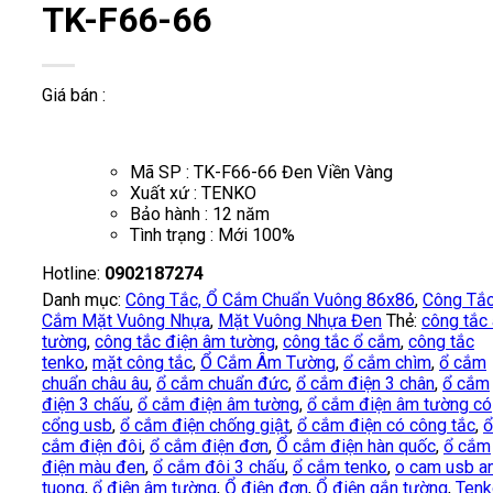
TK-F66-66
Giá bán :
Mã SP : TK-F66-66 Đen Viền Vàng
Xuất xứ : TENKO
Bảo hành : 12 năm
Tình trạng : Mới 100%
Hotline:
0902187274
Danh mục:
Công Tắc, Ổ Cắm Chuẩn Vuông 86x86
,
Công Tắc
Cắm Mặt Vuông Nhựa
,
Mặt Vuông Nhựa Đen
Thẻ:
công tắc
tường
,
công tắc điện âm tường
,
công tắc ổ cắm
,
công tắc
tenko
,
mặt công tắc
,
Ổ Cắm Âm Tường
,
ổ cắm chìm
,
ổ cắm
chuẩn châu âu
,
ổ cắm chuẩn đức
,
ổ cắm điện 3 chân
,
ổ cắm
điện 3 chấu
,
ổ cắm điện âm tường
,
ổ cắm điện âm tường có
cổng usb
,
ổ cắm điện chống giật
,
ổ cắm điện có công tắc
,
ổ
cắm điện đôi
,
ổ cắm điện đơn
,
Ổ cắm điện hàn quốc
,
ổ cắm
điện màu đen
,
ổ cắm đôi 3 chấu
,
ổ cắm tenko
,
o cam usb a
tuong
,
ổ điện âm tường
,
Ổ điện đơn
,
Ổ điện gắn tường
,
Tenk