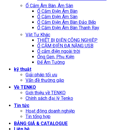
Ổ Cắm Âm Bàn, Âm Sàn
Ổ Cắm Điện Âm Bàn
Ổ Cắm Điện Âm Sàn
Ổ Cắm Điện Âm Bàn Đảo Bếp
Ổ Cắm Điện Âm Bàn Thanh Ray
Vật Tư Khác
THIẾT BỊ ĐIỆN CÔNG NGHIỆP
Ổ CẮM ĐIỆN ĐA NĂNG USB
Ổ cắm điện ngoài trời
Ống Gen, Phụ Kiện
Đế Âm Tường
kỹ thuật
Giải pháp tối ưu
Vấn đề thường gặp
Về TENKO
Giới thiệu về TENKO
Chính sách đại lý Tenko
Tin tức
Hoạt động doanh nghiệp
Tin tổng hợp
BẢNG GIÁ & CATALOGUE
Liên hệ