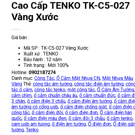
Cao Cấp TENKO TK-C5-027
Vàng Xước
Giá bán :
Mã SP : TK-C5-027 Vàng Xước
Xuất xứ : TENKO
Bảo hành : 12 năm
Tình trạng : Mới 100%
Hotline:
0902187274
Danh mục:
Công Tắc, Ổ Cắm Mặt Nhựa CN
,
Mặt Nhựa Màu
Vàng
Thẻ:
công tắc âm tường
,
công tắc điện âm tường
,
côn
tắc ổ cắm
,
công tắc tenko
,
mặt công tắc
,
Ổ Cắm Âm Tường
cắm chìm
,
ổ cắm chuẩn châu âu
,
ổ cắm chuẩn đức
,
ổ cắm đ
3 chân
,
ổ cắm điện 3 chấu
,
ổ cắm điện âm tường
,
ổ cắm điệ
âm tường có cổng usb
,
ổ cắm điện chống giật
,
ổ cắm điện 
công tắc
,
ổ cắm điện đôi
,
ổ cắm điện đơn
,
Ổ cắm điện hàn
quốc
,
ổ cắm điện màu đen
,
ổ cắm đôi 3 chấu
,
ổ cắm tenko
,
cam usb am tuong
,
ổ điện âm tường
,
Ổ điện đơn
,
Ổ điện gắ
tường
,
Tenko