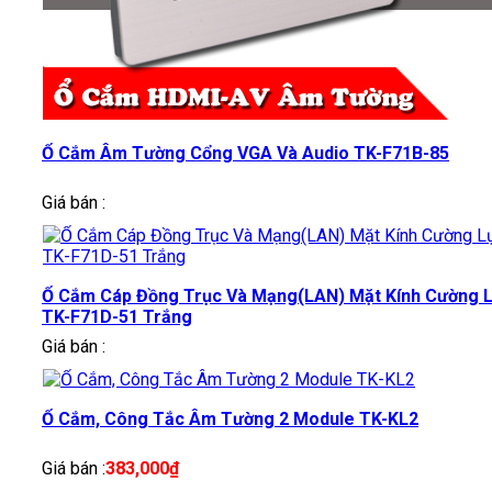
Ổ Cắm Âm Tường Cổng VGA Và Audio TK-F71B-85
Giá bán :
Ổ Cắm Cáp Đồng Trục Và Mạng(LAN) Mặt Kính Cường 
TK-F71D-51 Trắng
Giá bán :
Ổ Cắm, Công Tắc Âm Tường 2 Module TK-KL2
Giá bán :
383,000
₫