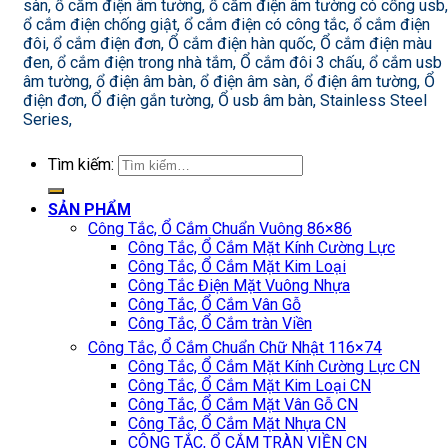
sàn, ổ cắm điện âm tường, ổ cắm điện âm tường có cổng usb,
ổ cắm điện chống giật, ổ cắm điện có công tắc, ổ cắm điện
đôi, ổ cắm điện đơn, Ổ cắm điện hàn quốc, Ổ cắm điện màu
đen, ổ cắm điện trong nhà tắm, Ổ cắm đôi 3 chấu, ổ cắm usb
âm tường, ổ điện âm bàn, ổ điện âm sàn, ổ điện âm tường, Ổ
điện đơn, Ổ điện gắn tường, Ổ usb âm bàn, Stainless Steel
Series,
Tìm kiếm:
SẢN PHẨM
Công Tắc, Ổ Cắm Chuẩn Vuông 86×86
Công Tắc, Ổ Cắm Mặt Kính Cường Lực
Công Tắc, Ổ Cắm Mặt Kim Loại
Công Tắc Điện Mặt Vuông Nhựa
Công Tắc, Ổ Cắm Vân Gỗ
Công Tắc, Ổ Cắm tràn Viền
Công Tắc, Ổ Cắm Chuẩn Chữ Nhật 116×74
Công Tắc, Ổ Cắm Mặt Kính Cường Lực CN
Công Tắc, Ổ Cắm Mặt Kim Loại CN
Công Tắc, Ổ Cắm Mặt Vân Gỗ CN
Công Tắc, Ổ Cắm Mặt Nhựa CN
CÔNG TẮC, Ổ CẮM TRÀN VIỀN CN