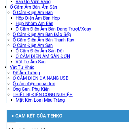
Vân Gỗ Viền Vàng
Ổ Cắm Âm Bàn, Âm Sàn
Ổ Cắm Điện Âm Bàn
Hộp Điện Âm Bàn Họp
Hộp Nhôm Âm Bàn
Ổ Cắm Điện Âm Bàn Dạng Trượt/Xoay
Ổ Cắm Điện Âm Bàn Đảo Bếp
Ổ Cắm Điện Âm Bàn Thanh Ray
Ổ Cắm Điện Âm Sàn
Ổ Cắm Điện Âm Sàn Đôi
Ổ CẮM ĐIỆN ÂM SÀN ĐƠN
Vật Tư Âm Sàn
Vật Tư Khác
Đế Âm Tường
Ổ CẮM ĐIỆN ĐA NĂNG USB
Ổ cắm điện ngoài trời
Ống Gen, Phụ Kiện
THIẾT BỊ ĐIỆN CÔNG NGHIỆP
Mặt Kim Loại Màu Trắng
-> CAM KẾT CỦA TENKO