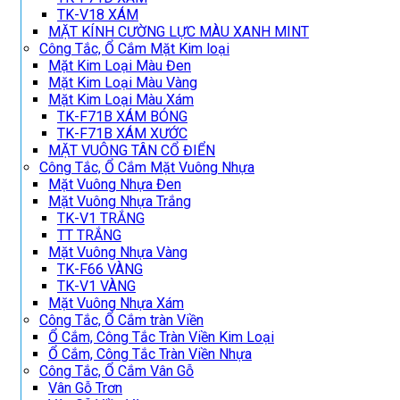
TK-V18 XÁM
MẶT KÍNH CƯỜNG LỰC MÀU XANH MINT
Công Tắc, Ổ Cắm Mặt Kim loại
Mặt Kim Loại Màu Đen
Mặt Kim Loại Màu Vàng
Mặt Kim Loại Màu Xám
TK-F71B XÁM BÓNG
TK-F71B XÁM XƯỚC
MẶT VUÔNG TÂN CỔ ĐIỂN
Công Tắc, Ổ Cắm Mặt Vuông Nhựa
Mặt Vuông Nhựa Đen
Mặt Vuông Nhựa Trắng
TK-V1 TRẮNG
TT TRẮNG
Mặt Vuông Nhựa Vàng
TK-F66 VÀNG
TK-V1 VÀNG
Mặt Vuông Nhựa Xám
Công Tắc, Ổ Cắm tràn Viền
Ổ Cắm, Công Tắc Tràn Viền Kim Loại
Ổ Cắm, Công Tắc Tràn Viền Nhựa
Công Tắc, Ổ Cắm Vân Gỗ
Vân Gỗ Trơn