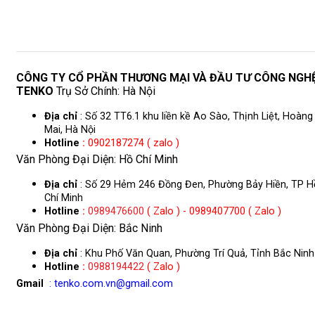
CÔNG TY CỔ PHẦN THƯƠNG MẠI VÀ ĐẦU TƯ CÔNG NGH
TENKO
Trụ Sở Chính: Hà Nội
Địa chỉ
: Số 32 TT6.1 khu liền kề Ao Sào, Thịnh Liệt, Hoàng
Mai, Hà Nội
Hotline
:
0902187274 ( zalo )
Văn Phòng Đại Diện: Hồ Chí Minh
Địa chỉ
: Số 29 Hẻm 246 Đồng Đen, Phường Bảy Hiền, TP H
Chí Minh
Hotline
:
0989476600
( Zalo ) - 0989407700 ( Zalo )
Văn Phòng Đại Diện: Bắc Ninh
Địa chỉ
: Khu Phố Văn Quan, Phường Trí Quả, Tỉnh Bắc Ninh
Hotline
:
0988194422
( Zalo )
Gmail
: tenko.com.vn@gmail.com