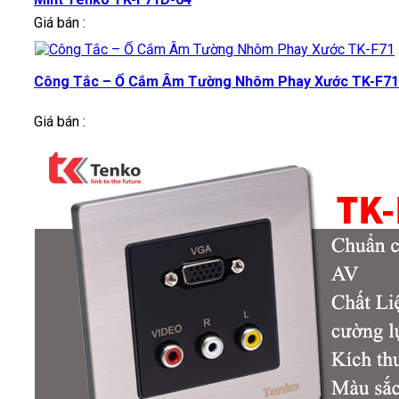
Giá bán :
Công Tắc – Ổ Cắm Âm Tường Nhôm Phay Xước TK-F71
Giá bán :