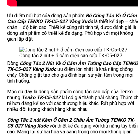
Ưu điểm nổi bật của dòng sản phẩm
Bộ
Công Tắc Và Ổ Cắm
Cao Cấp TENKO TK-C5-027 Vàng Xước
là thiết kế đẹp – chắ
chắn – độ bền cao. Thiết kế cũng rất tinh tế, được đánh giá là
dòng sản phẩm có thiết kế đa dạng. Phù hợp với mọi không
gian lắp đặt.
Công tắc 2 nút + ổ cắm điện cao cấp TK-C5-027
Dòng
Công Tắc 2 Nút Và Ổ Cắm Âm Tường Cao Cấp TENKO
TK-C5-027 Vàng Xước
ưu điểm lớn nhất là khả năng chống
cháy. Chống giật tạo cho gia đình bạn sự yên tâm trong mọi
tình huống.
Mặc dù đây là dòng sản phẩm công tắc cao cấp của Tenko
nhưng
Tenko
TK-C5-027
lại có giá thành phải chăng. Thậm ch
rẻ hơn đáng kể so với các thương hiệu khác. Rất phù hợp với
nhiều đối tượng khách hàng khác nhau.
Công Tắc 2 nút Kèm Ổ Cắm 2 Chấu Âm Tường TENKO TK-
C5-027 Vàng Xước
với thiết kế đa dạng với khả năng tùy biến
cao. Mang lại sự hài hòa và sang trọng cho mọi không gian.