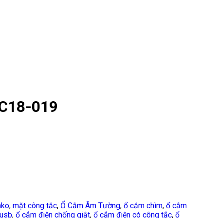
-C18-019
nko
,
mặt công tắc
,
Ổ Cắm Âm Tường
,
ổ cắm chìm
,
ổ cắm
 usb
,
ổ cắm điện chống giật
,
ổ cắm điện có công tắc
,
ổ