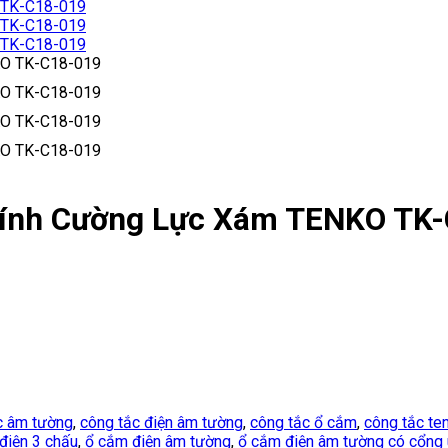
Kính Cường Lực Xám TENKO TK
c âm tường
,
công tắc điện âm tường
,
công tắc ổ cắm
,
công tắc te
điện 3 chấu
,
ổ cắm điện âm tường
,
ổ cắm điện âm tường có cổng