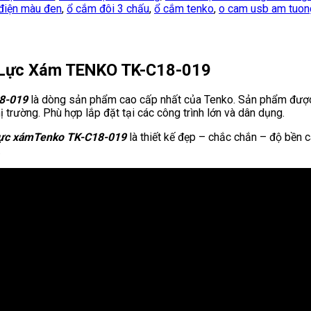
điện màu đen
,
ổ cắm đôi 3 chấu
,
ổ cắm tenko
,
o cam usb am tuon
 Lực Xám TENKO TK-C18-019
18-019
là dòng sản phẩm cao cấp nhất của Tenko. Sản phẩm được thi
 trường. Phù hợp lắp đặt tại các công trình lớn và dân dụng.
lực xámTenko TK-C18-019
là thiết kế đẹp – chắc chắn – độ bền ca
.