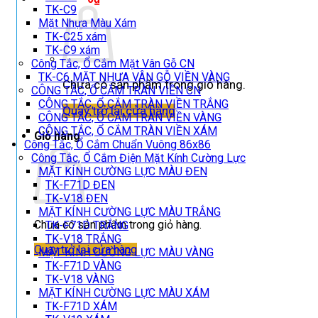
TK-C9
Mặt Nhựa Màu Xám
TK-C25 xám
TK-C9 xám
Công Tắc, Ổ Cắm Mặt Vân Gỗ CN
TK-C6 MẶT NHỰA VÂN GỖ VIỀN VÀNG
Chưa có sản phẩm trong giỏ hàng.
CÔNG TẮC, Ổ CẮM TRÀN VIỀN CN
CÔNG TẮC, Ổ CẮM TRÀN VIỀN TRẮNG
Quay trở lại cửa hàng
CÔNG TẮC, Ổ CẮM TRÀN VIỀN VÀNG
CÔNG TẮC, Ổ CẮM TRÀN VIỀN XÁM
Giỏ hàng
Công Tắc, Ổ Cắm Chuẩn Vuông 86x86
Công Tắc, Ổ Cắm Điện Mặt Kính Cường Lực
MẶT KÍNH CƯỜNG LỰC MÀU ĐEN
TK-F71D ĐEN
TK-V18 ĐEN
MẶT KÍNH CƯỜNG LỰC MÀU TRẮNG
Chưa có sản phẩm trong giỏ hàng.
TK-F71D TRẮNG
TK-V18 TRẮNG
Quay trở lại cửa hàng
MẶT KÍNH CƯỜNG LỰC MÀU VÀNG
TK-F71D VÀNG
TK-V18 VÀNG
MẶT KÍNH CƯỜNG LỰC MÀU XÁM
TK-F71D XÁM