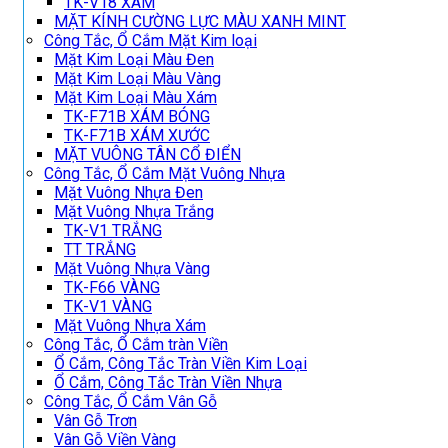
TK-V18 XÁM
MẶT KÍNH CƯỜNG LỰC MÀU XANH MINT
Công Tắc, Ổ Cắm Mặt Kim loại
Mặt Kim Loại Màu Đen
Mặt Kim Loại Màu Vàng
Mặt Kim Loại Màu Xám
TK-F71B XÁM BÓNG
TK-F71B XÁM XƯỚC
MẶT VUÔNG TÂN CỔ ĐIỂN
Công Tắc, Ổ Cắm Mặt Vuông Nhựa
Mặt Vuông Nhựa Đen
Mặt Vuông Nhựa Trắng
TK-V1 TRẮNG
TT TRẮNG
Mặt Vuông Nhựa Vàng
TK-F66 VÀNG
TK-V1 VÀNG
Mặt Vuông Nhựa Xám
Công Tắc, Ổ Cắm tràn Viền
Ổ Cắm, Công Tắc Tràn Viền Kim Loại
Ổ Cắm, Công Tắc Tràn Viền Nhựa
Công Tắc, Ổ Cắm Vân Gỗ
Vân Gỗ Trơn
Vân Gỗ Viền Vàng