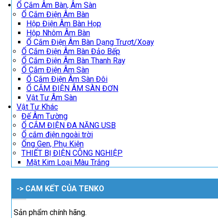
Ổ Cắm Âm Bàn, Âm Sàn
Ổ Cắm Điện Âm Bàn
Hộp Điện Âm Bàn Họp
Hộp Nhôm Âm Bàn
Ổ Cắm Điện Âm Bàn Dạng Trượt/Xoay
Ổ Cắm Điện Âm Bàn Đảo Bếp
Ổ Cắm Điện Âm Bàn Thanh Ray
Ổ Cắm Điện Âm Sàn
Ổ Cắm Điện Âm Sàn Đôi
Ổ CẮM ĐIỆN ÂM SÀN ĐƠN
Vật Tư Âm Sàn
Vật Tư Khác
Đế Âm Tường
Ổ CẮM ĐIỆN ĐA NĂNG USB
Ổ cắm điện ngoài trời
Ống Gen, Phụ Kiện
THIẾT BỊ ĐIỆN CÔNG NGHIỆP
Mặt Kim Loại Màu Trắng
-> CAM KẾT CỦA TENKO
Sản phẩm chính hãng.