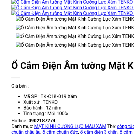
Ổ Cắm Điện Âm tường Mặt 
Giá bán :
Mã SP : TK-C18-019 Xám
Xuất xứ : TENKO
Bảo hành : 12 năm
Tình trạng : Mới 100%
Hotline:
0902187274
Danh mục:
MẶT KÍNH CƯỜNG LỰC MÀU XÁM
Thẻ:
công tắ
chuẩn châu âu
,
ổ cắm chuẩn đức
,
ổ cắm điện 3 chân
,
ổ cắm 