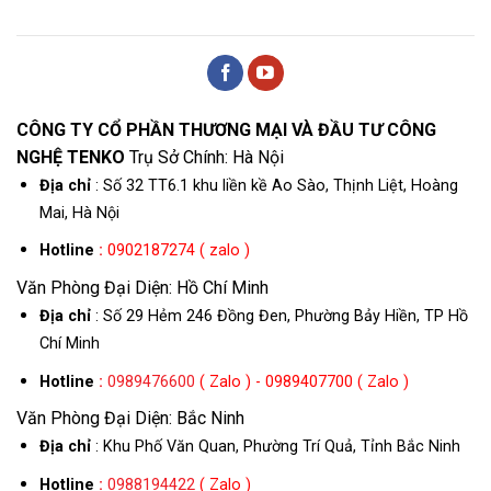
CÔNG TY CỔ PHẦN THƯƠNG MẠI VÀ ĐẦU TƯ CÔNG
NGHỆ TENKO
Trụ Sở Chính: Hà Nội
Địa chỉ
: Số 32 TT6.1 khu liền kề Ao Sào, Thịnh Liệt, Hoàng
Mai, Hà Nội
Hotline
:
0902187274 ( zalo )
Văn Phòng Đại Diện: Hồ Chí Minh
Địa chỉ
: Số 29 Hẻm 246 Đồng Đen, Phường Bảy Hiền, TP Hồ
Chí Minh
Hotline
:
0989476600
( Zalo ) - 0989407700 ( Zalo )
Văn Phòng Đại Diện: Bắc Ninh
Địa chỉ
: Khu Phố Văn Quan, Phường Trí Quả, Tỉnh Bắc Ninh
Hotline
:
0988194422
( Zalo )