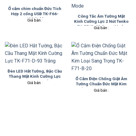
Ổ cắm chìm chuẩn Đức Tích
Hợp 2 cổng USB TK-F66-
Công Tắc Âm Tường Mặt
108 Gold
Giá bán :
Kính Cường Lực 2 Nút Tenko
TK-F71D-02 Green Mode
Giá bán :
Đèn LED Hắt Tường, Bậc Cầu
Thang Mặt Kính Cường Lực
Ổ Cắm Điện Chống Giật Âm
TK-F71-D-93 Trắng
Giá bán :
Tường Chuẩn Đức Mặt Kim
Loại Sang Trọng TK-F71-B-
Giá bán :
20