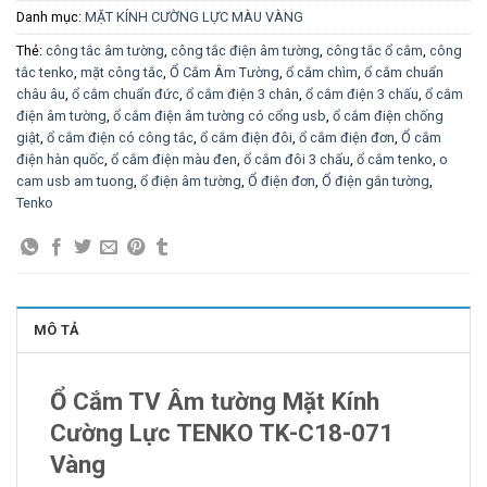
Danh mục:
MẶT KÍNH CƯỜNG LỰC MÀU VÀNG
Thẻ:
công tắc âm tường
,
công tắc điện âm tường
,
công tắc ổ cắm
,
công
tắc tenko
,
mặt công tắc
,
Ổ Cắm Âm Tường
,
ổ cắm chìm
,
ổ cắm chuẩn
châu âu
,
ổ cắm chuẩn đức
,
ổ cắm điện 3 chân
,
ổ cắm điện 3 chấu
,
ổ cắm
điện âm tường
,
ổ cắm điện âm tường có cổng usb
,
ổ cắm điện chống
giật
,
ổ cắm điện có công tắc
,
ổ cắm điện đôi
,
ổ cắm điện đơn
,
Ổ cắm
điện hàn quốc
,
ổ cắm điện màu đen
,
ổ cắm đôi 3 chấu
,
ổ cắm tenko
,
o
cam usb am tuong
,
ổ điện âm tường
,
Ổ điện đơn
,
Ổ điện gắn tường
,
Tenko
MÔ TẢ
Ổ Cắm TV Âm tường Mặt Kính
Cường Lực TENKO TK-C18-071
Vàng