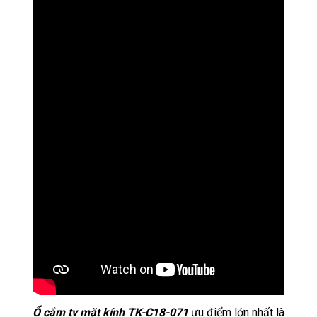
Ổ cắm tv mặt kính TK-C18-071
ưu điểm lớn nhất là