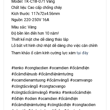
Model: TK-C18-071 Vàng
Chất liệu: Cao cấp chống cháy.
Kích thước: 117x72x4.56mm
Nguồn: 220-250V 16A
Màu sắc: Vàng
Độ bền lên đến hơn 10 năm!
Thiết kế mặt che dễ dàng tháo lắp
Lỗ bắt vít hình chữ nhật dễ dàng cho việc căn chỉnh
Tham khảo ổ cắm kính cường lực xám
tại đây
#tenko #congtacdien #ocamdien #ổcắmđiện
#ổcắmđiệnusb #ổcắmđiệnâmtường
#ocamdienamtuong #ổcắmvângỗ #ocamvango
#côngtắcvângỗ #congtacvango
#côngtắcổcắmvângỗ #tenko #tenkoổcắmđiện
#ổđiện #odien #ocamdien #ổcắmđiện
#ổcắmđiệnâmtường #côngtắcđiện #congtacdien