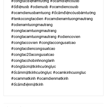
#côngtắcđiệnâmtường #ổcắmđiệncóusb
#ổđiệnusb #odienusb #ocamdiencousb
#ocamdienusbamtuong #ổcắmđiệncóusbâmtường
#tenkocongtacdien #ocamdienamtuongmautrang
#odienamtuongmautrang
#congtacamtuongmautrang
#congtacamtuongmautrang #odiencovien
#congtaccovien #congtaccongusatcao
#congtacdiencongsuatcao
#congtac20acongusatcao
#congtacchobinhnonglanh
#côngtắcmặtkínhcườnglực
#ổcắmmặtkínhcườnglực #ocamkinhcuongluc
#ocammatkinh #ocamdienmatkinh
#ổcắmđiệnmặtkính