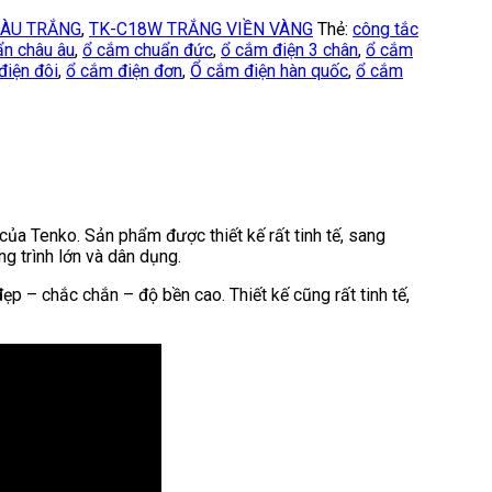
MÀU TRẮNG
,
TK-C18W TRẮNG VIỀN VÀNG
Thẻ:
công tắc
n châu âu
,
ổ cắm chuẩn đức
,
ổ cắm điện 3 chân
,
ổ cắm
điện đôi
,
ổ cắm điện đơn
,
Ổ cắm điện hàn quốc
,
ổ cắm
ủa Tenko. Sản phẩm được thiết kế rất tinh tế, sang
ng trình lớn và dân dụng.
đẹp – chắc chắn – độ bền cao. Thiết kế cũng rất tinh tế,