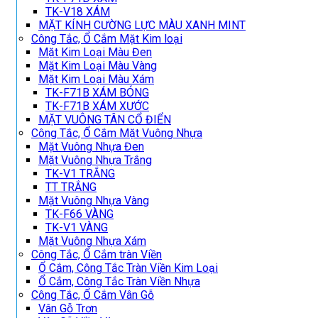
TK-V18 XÁM
MẶT KÍNH CƯỜNG LỰC MÀU XANH MINT
Công Tắc, Ổ Cắm Mặt Kim loại
Mặt Kim Loại Màu Đen
Mặt Kim Loại Màu Vàng
Mặt Kim Loại Màu Xám
TK-F71B XÁM BÓNG
TK-F71B XÁM XƯỚC
MẶT VUÔNG TÂN CỔ ĐIỂN
Công Tắc, Ổ Cắm Mặt Vuông Nhựa
Mặt Vuông Nhựa Đen
Mặt Vuông Nhựa Trắng
TK-V1 TRẮNG
TT TRẮNG
Mặt Vuông Nhựa Vàng
TK-F66 VÀNG
TK-V1 VÀNG
Mặt Vuông Nhựa Xám
Công Tắc, Ổ Cắm tràn Viền
Ổ Cắm, Công Tắc Tràn Viền Kim Loại
Ổ Cắm, Công Tắc Tràn Viền Nhựa
Công Tắc, Ổ Cắm Vân Gỗ
Vân Gỗ Trơn