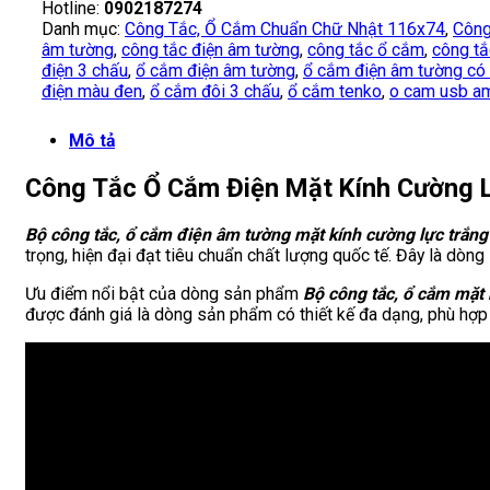
Hotline:
0902187274
Danh mục:
Công Tắc, Ổ Cắm Chuẩn Chữ Nhật 116x74
,
Công
âm tường
,
công tắc điện âm tường
,
công tắc ổ cắm
,
công tắ
điện 3 chấu
,
ổ cắm điện âm tường
,
ổ cắm điện âm tường có
điện màu đen
,
ổ cắm đôi 3 chấu
,
ổ cắm tenko
,
o cam usb a
Mô tả
Công Tắc Ổ Cắm Điện Mặt Kính Cường
Bộ công tắc, ổ cắm điện âm tường mặt kính cường lực trắ
trọng, hiện đại đạt tiêu chuẩn chất lượng quốc tế. Đây là dòng
Ưu điểm nổi bật của dòng sản phẩm
Bộ công tắc, ổ cắm mặt
được đánh giá là dòng sản phẩm có thiết kế đa dạng, phù hợp 