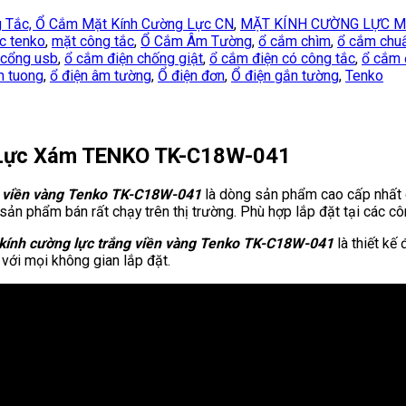
 Tắc, Ổ Cắm Mặt Kính Cường Lực CN
,
MẶT KÍNH CƯỜNG LỰC 
c tenko
,
mặt công tắc
,
Ổ Cắm Âm Tường
,
ổ cắm chìm
,
ổ cắm chuẩ
 cổng usb
,
ổ cắm điện chống giật
,
ổ cắm điện có công tắc
,
ổ cắm 
m tuong
,
ổ điện âm tường
,
Ổ điện đơn
,
Ổ điện gắn tường
,
Tenko
 Lực Xám TENKO TK-C18W-041
ng viền vàng Tenko TK-C18W-041
là dòng sản phẩm cao cấp nhất c
 sản phẩm bán rất chạy trên thị trường. Phù hợp lắp đặt tại các cô
 kính cường lực trắng viền vàng Tenko TK-C18W-041
là thiết kế 
với mọi không gian lắp đặt.