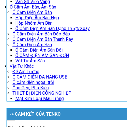
Vân Gỗ Viền Vàng
Ổ Cắm Âm Bàn, Âm Sàn
Ổ Cắm Điện Âm Bàn
Hộp Điện Âm Bàn Họp
Hộp Nhôm Âm Bàn
Ổ Cắm Điện Âm Bàn Dạng Trượt/Xoay
Ổ Cắm Điện Âm Bàn Đảo Bếp
Ổ Cắm Điện Âm Bàn Thanh Ray
Ổ Cắm Điện Âm Sàn
Ổ Cắm Điện Âm Sàn Đôi
Ổ CẮM ĐIỆN ÂM SÀN ĐƠN
Vật Tư Âm Sàn
Vật Tư Khác
Đế Âm Tường
Ổ CẮM ĐIỆN ĐA NĂNG USB
Ổ cắm điện ngoài trời
Ống Gen, Phụ Kiện
THIẾT BỊ ĐIỆN CÔNG NGHIỆP
Mặt Kim Loại Màu Trắng
-> CAM KẾT CỦA TENKO