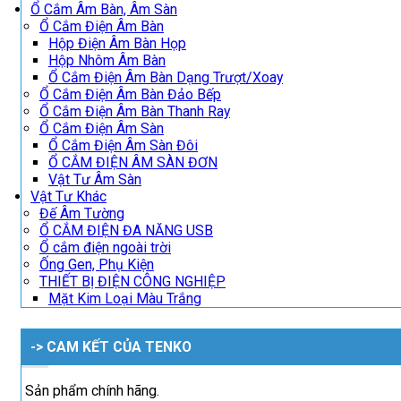
Ổ Cắm Âm Bàn, Âm Sàn
Ổ Cắm Điện Âm Bàn
Hộp Điện Âm Bàn Họp
Hộp Nhôm Âm Bàn
Ổ Cắm Điện Âm Bàn Dạng Trượt/Xoay
Ổ Cắm Điện Âm Bàn Đảo Bếp
Ổ Cắm Điện Âm Bàn Thanh Ray
Ổ Cắm Điện Âm Sàn
Ổ Cắm Điện Âm Sàn Đôi
Ổ CẮM ĐIỆN ÂM SÀN ĐƠN
Vật Tư Âm Sàn
Vật Tư Khác
Đế Âm Tường
Ổ CẮM ĐIỆN ĐA NĂNG USB
Ổ cắm điện ngoài trời
Ống Gen, Phụ Kiện
THIẾT BỊ ĐIỆN CÔNG NGHIỆP
Mặt Kim Loại Màu Trắng
-> CAM KẾT CỦA TENKO
Sản phẩm chính hãng.