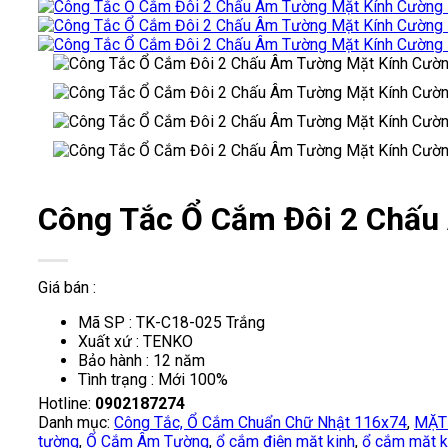
Công Tắc Ổ Cắm Đôi 2 Chấu
Giá bán :
Mã SP : TK-C18-025 Trắng
Xuất xứ : TENKO
Bảo hành : 12 năm
Tình trạng : Mới 100%
Hotline:
0902187274
Danh mục:
Công Tắc, Ổ Cắm Chuẩn Chữ Nhật 116x74
,
MẶT
tường
,
Ổ Cắm Âm Tường
,
ổ cắm điện mặt kinh
,
ổ cắm mặt k