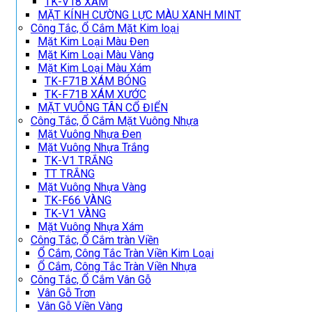
TK-V18 XÁM
MẶT KÍNH CƯỜNG LỰC MÀU XANH MINT
Công Tắc, Ổ Cắm Mặt Kim loại
Mặt Kim Loại Màu Đen
Mặt Kim Loại Màu Vàng
Mặt Kim Loại Màu Xám
TK-F71B XÁM BÓNG
TK-F71B XÁM XƯỚC
MẶT VUÔNG TÂN CỔ ĐIỂN
Công Tắc, Ổ Cắm Mặt Vuông Nhựa
Mặt Vuông Nhựa Đen
Mặt Vuông Nhựa Trắng
TK-V1 TRẮNG
TT TRẮNG
Mặt Vuông Nhựa Vàng
TK-F66 VÀNG
TK-V1 VÀNG
Mặt Vuông Nhựa Xám
Công Tắc, Ổ Cắm tràn Viền
Ổ Cắm, Công Tắc Tràn Viền Kim Loại
Ổ Cắm, Công Tắc Tràn Viền Nhựa
Công Tắc, Ổ Cắm Vân Gỗ
Vân Gỗ Trơn
Vân Gỗ Viền Vàng