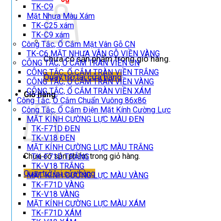
TK-C9
Mặt Nhựa Màu Xám
TK-C25 xám
TK-C9 xám
Công Tắc, Ổ Cắm Mặt Vân Gỗ CN
TK-C6 MẶT NHỰA VÂN GỖ VIỀN VÀNG
Chưa có sản phẩm trong giỏ hàng.
CÔNG TẮC, Ổ CẮM TRÀN VIỀN CN
CÔNG TẮC, Ổ CẮM TRÀN VIỀN TRẮNG
Quay trở lại cửa hàng
CÔNG TẮC, Ổ CẮM TRÀN VIỀN VÀNG
CÔNG TẮC, Ổ CẮM TRÀN VIỀN XÁM
Giỏ hàng
Công Tắc, Ổ Cắm Chuẩn Vuông 86x86
Công Tắc, Ổ Cắm Điện Mặt Kính Cường Lực
MẶT KÍNH CƯỜNG LỰC MÀU ĐEN
TK-F71D ĐEN
TK-V18 ĐEN
MẶT KÍNH CƯỜNG LỰC MÀU TRẮNG
Chưa có sản phẩm trong giỏ hàng.
TK-F71D TRẮNG
TK-V18 TRẮNG
Quay trở lại cửa hàng
MẶT KÍNH CƯỜNG LỰC MÀU VÀNG
TK-F71D VÀNG
TK-V18 VÀNG
MẶT KÍNH CƯỜNG LỰC MÀU XÁM
TK-F71D XÁM