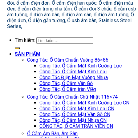
đôi, ổ cắm điện đơn, Ổ cắm điện hàn quốc, Ổ cắm điện màu
đen, ổ cắm điện trong nhà tắm, Ổ cắm đôi 3 chấu, ổ cắm usb
âm tường, ổ điện âm bàn, ổ điện âm sàn, ổ điện âm tường, Ổ
điện đơn, Ổ điện gắn tường, Ổ usb âm bàn, Stainless Steel
Series,
Tìm kiếm:
SẢN PHẨM
Công Tắc, Ổ Cắm Chuẩn Vuông 86×86
Công Tắc, Ổ Cắm Mặt Kính Cường Lực
Công Tắc, Ổ Cắm Mặt Kim Loại
Công Tắc Điện Mặt Vuông Nhựa
Công Tắc, Ổ Cắm Vân Gỗ
Công Tắc, Ổ Cắm tràn Viền
Công Tắc, Ổ Cắm Chuẩn Chữ Nhật 116×74
Công Tắc, Ổ Cắm Mặt Kính Cường Lực CN
Công Tắc, Ổ Cắm Mặt Kim Loại CN
Công Tắc, Ổ Cắm Mặt Vân Gỗ CN
Công Tắc, Ổ Cắm Mặt Nhựa CN
CÔNG TẮC, Ổ CẮM TRÀN VIỀN CN
Ổ Cắm Âm Bàn, Âm Sàn