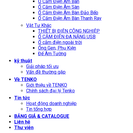
Ổ Cắm Điện Âm Bàn
Ổ Cắm Điện Âm Sàn
Ổ Cắm Điện Âm Bàn Đảo Bếp
Ổ Cắm Điện Âm Bàn Thanh Ray
Vật Tư Khác
THIẾT BỊ ĐIỆN CÔNG NGHIỆP
Ổ CẮM ĐIỆN ĐA NĂNG USB
Ổ cắm điện ngoài trời
Ống Gen, Phụ Kiện
Đế Âm Tường
kỹ thuật
Giải pháp tối ưu
Vấn đề thường gặp
Về TENKO
Giới thiệu về TENKO
Chính sách đại lý Tenko
Tin tức
Hoạt động doanh nghiệp
Tin tổng hợp
BẢNG GIÁ & CATALOGUE
Liên hệ
Thư viện