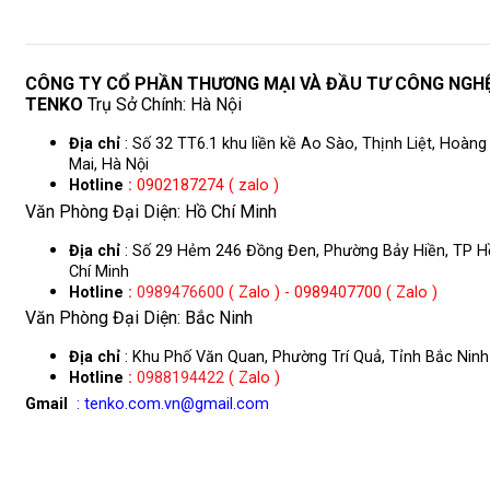
CÔNG TY CỔ PHẦN THƯƠNG MẠI VÀ ĐẦU TƯ CÔNG NGH
TENKO
Trụ Sở Chính: Hà Nội
Địa chỉ
: Số 32 TT6.1 khu liền kề Ao Sào, Thịnh Liệt, Hoàng
Mai, Hà Nội
Hotline
:
0902187274 ( zalo )
Văn Phòng Đại Diện: Hồ Chí Minh
Địa chỉ
: Số 29 Hẻm 246 Đồng Đen, Phường Bảy Hiền, TP H
Chí Minh
Hotline
:
0989476600
( Zalo ) - 0989407700 ( Zalo )
Văn Phòng Đại Diện: Bắc Ninh
Địa chỉ
: Khu Phố Văn Quan, Phường Trí Quả, Tỉnh Bắc Ninh
Hotline
:
0988194422
( Zalo )
Gmail
: tenko.com.vn@gmail.com