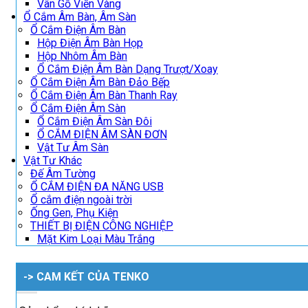
Vân Gỗ Viền Vàng
Ổ Cắm Âm Bàn, Âm Sàn
Ổ Cắm Điện Âm Bàn
Hộp Điện Âm Bàn Họp
Hộp Nhôm Âm Bàn
Ổ Cắm Điện Âm Bàn Dạng Trượt/Xoay
Ổ Cắm Điện Âm Bàn Đảo Bếp
Ổ Cắm Điện Âm Bàn Thanh Ray
Ổ Cắm Điện Âm Sàn
Ổ Cắm Điện Âm Sàn Đôi
Ổ CẮM ĐIỆN ÂM SÀN ĐƠN
Vật Tư Âm Sàn
Vật Tư Khác
Đế Âm Tường
Ổ CẮM ĐIỆN ĐA NĂNG USB
Ổ cắm điện ngoài trời
Ống Gen, Phụ Kiện
THIẾT BỊ ĐIỆN CÔNG NGHIỆP
Mặt Kim Loại Màu Trắng
-> CAM KẾT CỦA TENKO