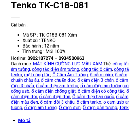
Tenko TK-C18-081
Giá bán :
Mã SP : TK-C18B-081 Xám
Xuất xứ : TENKO
Bảo hành : 12 năm
Tình trạng : Mới 100%
Hotline:
0902187274 – 0934500963
Danh mục:
MẶT KÍNH CƯỜNG LỰC MÀU XÁM
Thẻ:
công tắ
âm tường
,
công tắc điện âm tường
,
công tắc ổ cắm
,
công t
tenko
,
mặt công tắc
,
Ổ Cắm Âm Tường
,
ổ cắm chìm
,
ổ cắm
chuẩn châu âu
,
ổ cắm chuẩn đức
,
ổ cắm điện 3 chân
,
ổ cắm
điện 3 chấu
,
ổ cắm điện âm tường
,
ổ cắm điện âm tường có
cổng usb
,
ổ cắm điện chống giật
,
ổ cắm điện có công tắc
,
ổ
cắm điện đôi
,
ổ cắm điện đơn
,
Ổ cắm điện hàn quốc
,
ổ cắm
điện màu đen
,
ổ cắm đôi 3 chấu
,
ổ cắm tenko
,
o cam usb a
tuong
,
ổ điện âm tường
,
Ổ điện đơn
,
Ổ điện gắn tường
,
Tenk
Mô tả