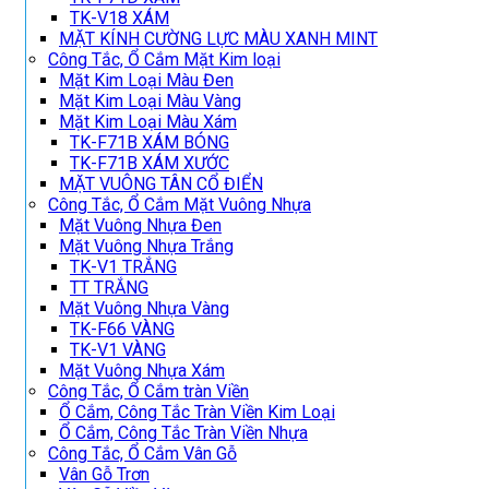
TK-V18 XÁM
MẶT KÍNH CƯỜNG LỰC MÀU XANH MINT
Công Tắc, Ổ Cắm Mặt Kim loại
Mặt Kim Loại Màu Đen
Mặt Kim Loại Màu Vàng
Mặt Kim Loại Màu Xám
TK-F71B XÁM BÓNG
TK-F71B XÁM XƯỚC
MẶT VUÔNG TÂN CỔ ĐIỂN
Công Tắc, Ổ Cắm Mặt Vuông Nhựa
Mặt Vuông Nhựa Đen
Mặt Vuông Nhựa Trắng
TK-V1 TRẮNG
TT TRẮNG
Mặt Vuông Nhựa Vàng
TK-F66 VÀNG
TK-V1 VÀNG
Mặt Vuông Nhựa Xám
Công Tắc, Ổ Cắm tràn Viền
Ổ Cắm, Công Tắc Tràn Viền Kim Loại
Ổ Cắm, Công Tắc Tràn Viền Nhựa
Công Tắc, Ổ Cắm Vân Gỗ
Vân Gỗ Trơn