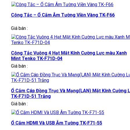
Công Tắc – Ổ Cắm Âm Tường Viền Vàng TK-F66
Giá bán :
Công Tắc Vuông 4 Hạt Mặt Kính Cường Lực màu Xanh
Mint Tenko TK-F71D-04
Giá bán :
Ổ Cắm Cáp Đồng Trục Và Mạng(LAN) Mặt Kính Cường 
TK-F71D-51 Trắng
Giá bán :
Ổ Cắm HDMI Và USB Âm Tường TK-F71-55