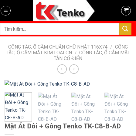
Skip
to
content
Tìm
kiếm:
CÔNG TẮC, Ổ CẮM CHUẨN CHỮ NHẬT 116X74
/
CÔNG
TẮC, Ổ CẮM MẶT KIM LOẠI CN
/
CÔNG TẮC, Ổ CẮM MẶT
TÂN CỔ ĐIỂN
Mặt Át Đôi + Gông Tenko TK-C8-B-AD