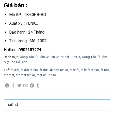
Giá bán :
Mã SP : TK-C8-B-AD
Xuất xứ : TENKO
Bảo hành : 24 Tháng
Tình trạng : Mới 100%
Hotline:
0902187274
Danh mục:
Công Tắc, Ổ Cắm Chuẩn Chữ Nhật 116x74
,
Công Tắc, Ổ Cắm
Mặt Tân Cổ Điển
Thẻ:
át đôi
,
át đôi tenko
,
át đơn
,
át đơn tenko
,
át khối
,
át khối tenko
,
át tép
,
atomat
,
atomat tenko
,
mặt át
,
Tenko
MÔ TẢ