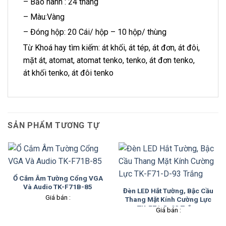
– Bảo hành : 24 tháng
– Màu:Vàng
– Đóng hộp: 20 Cái/ hộp – 10 hộp/ thùng
Từ Khoá hay tìm kiếm: át khối, át tép, át đơn, át đôi,
mặt át, atomat, atomat tenko, tenko, át đơn tenko,
át khối tenko, át đôi tenko
SẢN PHẨM TƯƠNG TỰ
Ổ Cắm Âm Tường Cổng VGA
Và Audio TK-F71B-85
Đèn LED Hắt Tường, Bậc Cầu
Giá bán :
Thang Mặt Kính Cường Lực
TK-F71-D-93 Trắng
Giá bán :