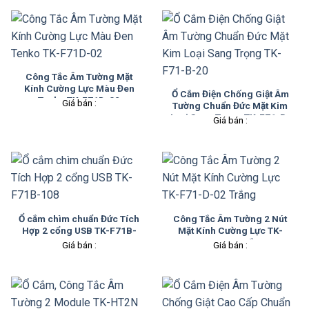
Công Tắc Âm Tường Mặt
Kính Cường Lực Màu Đen
Ổ Cắm Điện Chống Giật Âm
Tenko TK-F71D-02
Giá bán :
Tường Chuẩn Đức Mặt Kim
Loại Sang Trọng TK-F71-B-
Giá bán :
20
Ổ cắm chìm chuẩn Đức Tích
Công Tắc Âm Tường 2 Nút
Hợp 2 cổng USB TK-F71B-
Mặt Kính Cường Lực TK-
108
F71-D-02 Trắng
Giá bán :
Giá bán :