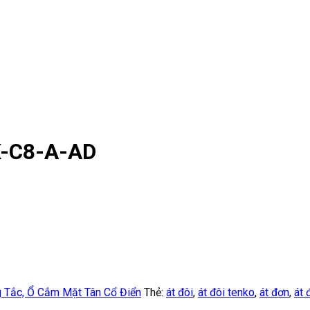
K-C8-A-AD
 Tắc, Ổ Cắm Mặt Tân Cổ Điển
Thẻ:
át đôi
,
át đôi tenko
,
át đơn
,
át 