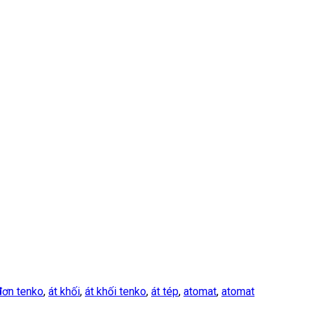
đơn tenko
,
át khối
,
át khối tenko
,
át tép
,
atomat
,
atomat