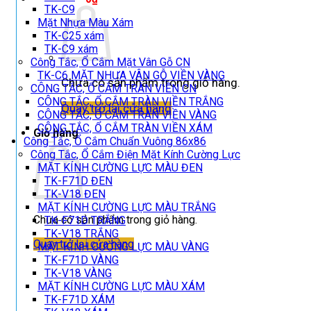
TK-C9
Mặt Nhựa Màu Xám
TK-C25 xám
TK-C9 xám
Công Tắc, Ổ Cắm Mặt Vân Gỗ CN
TK-C6 MẶT NHỰA VÂN GỖ VIỀN VÀNG
Chưa có sản phẩm trong giỏ hàng.
CÔNG TẮC, Ổ CẮM TRÀN VIỀN CN
CÔNG TẮC, Ổ CẮM TRÀN VIỀN TRẮNG
Quay trở lại cửa hàng
CÔNG TẮC, Ổ CẮM TRÀN VIỀN VÀNG
CÔNG TẮC, Ổ CẮM TRÀN VIỀN XÁM
Giỏ hàng
Công Tắc, Ổ Cắm Chuẩn Vuông 86x86
Công Tắc, Ổ Cắm Điện Mặt Kính Cường Lực
MẶT KÍNH CƯỜNG LỰC MÀU ĐEN
TK-F71D ĐEN
TK-V18 ĐEN
MẶT KÍNH CƯỜNG LỰC MÀU TRẮNG
Chưa có sản phẩm trong giỏ hàng.
TK-F71D TRẮNG
TK-V18 TRẮNG
Quay trở lại cửa hàng
MẶT KÍNH CƯỜNG LỰC MÀU VÀNG
TK-F71D VÀNG
TK-V18 VÀNG
MẶT KÍNH CƯỜNG LỰC MÀU XÁM
TK-F71D XÁM