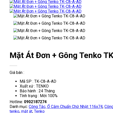
Mặt Át Đơn + Gông Tenko T
Giá bán :
Mã SP : TK-C8-A-AD
Xuất xứ : TENKO
Bảo hành : 24 Tháng
Tình trạng : Mới 100%
Hotline:
0902187274
Danh mục:
Công Tắc, Ổ Cắm Chuẩn Chữ Nhật 116x74
,
Công
tenko
,
mặt át
,
Tenko