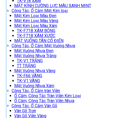
TK-V18 XÁM
MẶT KÍNH CƯỜNG LỰC MÀU XANH MINT
Công Tắc, Ổ Cắm Mặt Kim loại
Mặt Kim Loại Màu Đen
Mặt Kim Loại Màu Vàng
Mặt Kim Loại Màu Xám
TK-F71B XÁM BÓNG
TK-F71B XÁM XƯỚC
MẶT VUÔNG TÂN CỔ ĐIỂN
Công Tắc, Ổ Cắm Mặt Vuông Nhựa
Mặt Vuông Nhựa Đen
Mặt Vuông Nhựa Trắng
TK-V1 TRẮNG
TT TRẮNG
Mặt Vuông Nhựa Vàng
TK-F66 VÀNG
TK-V1 VÀNG
Mặt Vuông Nhựa Xám
Công Tắc, Ổ Cắm tràn Viền
Ổ Cắm, Công Tắc Tràn Viền Kim Loại
Ổ Cắm, Công Tắc Tràn Viền Nhựa
Công Tắc, Ổ Cắm Vân Gỗ
Vân Gỗ Trơn
Vân Gỗ Viền Vàng