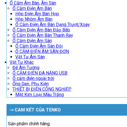
Ổ Cắm Âm Bàn, Âm Sàn
Ổ Cắm Điện Âm Bàn
Hộp Điện Âm Bàn Họp
Hộp Nhôm Âm Bàn
Ổ Cắm Điện Âm Bàn Dạng Trượt/Xoay
Ổ Cắm Điện Âm Bàn Đảo Bếp
Ổ Cắm Điện Âm Bàn Thanh Ray
Ổ Cắm Điện Âm Sàn
Ổ Cắm Điện Âm Sàn Đôi
Ổ CẮM ĐIỆN ÂM SÀN ĐƠN
Vật Tư Âm Sàn
Vật Tư Khác
Đế Âm Tường
Ổ CẮM ĐIỆN ĐA NĂNG USB
Ổ cắm điện ngoài trời
Ống Gen, Phụ Kiện
THIẾT BỊ ĐIỆN CÔNG NGHIỆP
Mặt Kim Loại Màu Trắng
-> CAM KẾT CỦA TENKO
Sản phẩm chính hãng.