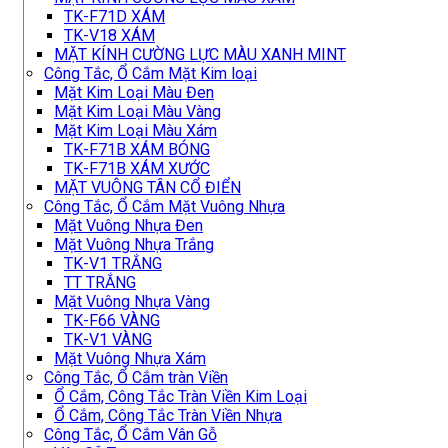
TK-F71D XÁM
TK-V18 XÁM
MẶT KÍNH CƯỜNG LỰC MÀU XANH MINT
Công Tắc, Ổ Cắm Mặt Kim loại
Mặt Kim Loại Màu Đen
Mặt Kim Loại Màu Vàng
Mặt Kim Loại Màu Xám
TK-F71B XÁM BÓNG
TK-F71B XÁM XƯỚC
MẶT VUÔNG TÂN CỔ ĐIỂN
Công Tắc, Ổ Cắm Mặt Vuông Nhựa
Mặt Vuông Nhựa Đen
Mặt Vuông Nhựa Trắng
TK-V1 TRẮNG
TT TRẮNG
Mặt Vuông Nhựa Vàng
TK-F66 VÀNG
TK-V1 VÀNG
Mặt Vuông Nhựa Xám
Công Tắc, Ổ Cắm tràn Viền
Ổ Cắm, Công Tắc Tràn Viền Kim Loại
Ổ Cắm, Công Tắc Tràn Viền Nhựa
Công Tắc, Ổ Cắm Vân Gỗ