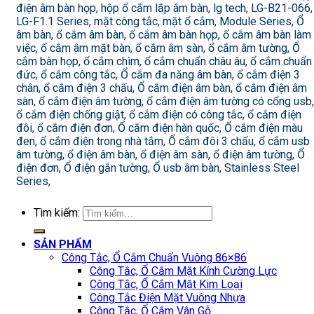
điện âm bàn họp, hộp ổ cắm lắp âm bàn, lg tech, LG-B21-066,
LG-F1.1 Series, mặt công tắc, mặt ổ cắm, Module Series, Ổ
âm bàn, ổ cắm âm bàn, ổ cắm âm bàn họp, ổ cắm âm bàn làm
việc, ổ cắm âm mặt bàn, ổ cắm âm sàn, ổ cắm âm tường, Ổ
cắm bàn họp, ổ cắm chìm, ổ cắm chuẩn châu âu, ổ cắm chuẩn
đức, ổ cắm công tắc, Ổ cắm đa năng âm bàn, ổ cắm điện 3
chân, ổ cắm điện 3 chấu, Ổ cắm điện âm bàn, ổ cắm điện âm
sàn, ổ cắm điện âm tường, ổ cắm điện âm tường có cổng usb,
ổ cắm điện chống giật, ổ cắm điện có công tắc, ổ cắm điện
đôi, ổ cắm điện đơn, Ổ cắm điện hàn quốc, Ổ cắm điện màu
đen, ổ cắm điện trong nhà tắm, Ổ cắm đôi 3 chấu, ổ cắm usb
âm tường, ổ điện âm bàn, ổ điện âm sàn, ổ điện âm tường, Ổ
điện đơn, Ổ điện gắn tường, Ổ usb âm bàn, Stainless Steel
Series,
Tìm kiếm:
SẢN PHẨM
Công Tắc, Ổ Cắm Chuẩn Vuông 86×86
Công Tắc, Ổ Cắm Mặt Kính Cường Lực
Công Tắc, Ổ Cắm Mặt Kim Loại
Công Tắc Điện Mặt Vuông Nhựa
Công Tắc, Ổ Cắm Vân Gỗ