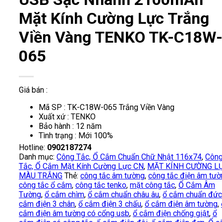
Mặt Kính Cường Lực Trắng
Viền Vàng TENKO TK-C18W
065
Giá bán :
Mã SP : TK-C18W-065 Trắng Viền Vàng
Xuất xứ : TENKO
Bảo hành : 12 năm
Tình trạng : Mới 100%
Hotline:
0902187274
Danh mục:
Công Tắc, Ổ Cắm Chuẩn Chữ Nhật 116x74
,
Côn
Tắc, Ổ Cắm Mặt Kính Cường Lực CN
,
MẶT KÍNH CƯỜNG L
MÀU TRẮNG
Thẻ:
công tắc âm tường
,
công tắc điện âm tư
công tắc ổ cắm
,
công tắc tenko
,
mặt công tắc
,
Ổ Cắm Âm
Tường
,
ổ cắm chìm
,
ổ cắm chuẩn châu âu
,
ổ cắm chuẩn đức
cắm điện 3 chân
,
ổ cắm điện 3 chấu
,
ổ cắm điện âm tường
,
cắm điện âm tường có cổng usb
,
ổ cắm điện chống giật
,
ổ