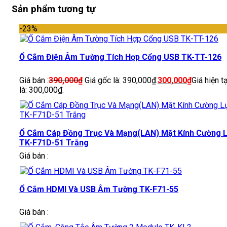
Sản phẩm tương tự
-23%
Ổ Cắm Điện Âm Tường Tích Hợp Cổng USB TK-TT-126
Giá bán :
390,000
₫
Giá gốc là: 390,000₫.
300,000
₫
Giá hiện tạ
là: 300,000₫.
Ổ Cắm Cáp Đồng Trục Và Mạng(LAN) Mặt Kính Cường 
TK-F71D-51 Trắng
Giá bán :
Ổ Cắm HDMI Và USB Âm Tường TK-F71-55
Giá bán :