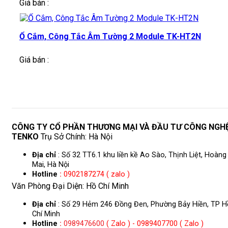
Giá bán :
Ổ Cắm, Công Tắc Âm Tường 2 Module TK-HT2N
Giá bán :
CÔNG TY CỔ PHẦN THƯƠNG MẠI VÀ ĐẦU TƯ CÔNG NGH
TENKO
Trụ Sở Chính: Hà Nội
Địa chỉ
: Số 32 TT6.1 khu liền kề Ao Sào, Thịnh Liệt, Hoàng
Mai, Hà Nội
Hotline
:
0902187274 ( zalo )
Văn Phòng Đại Diện: Hồ Chí Minh
Địa chỉ
: Số 29 Hẻm 246 Đồng Đen, Phường Bảy Hiền, TP H
Chí Minh
Hotline
:
0989476600
( Zalo ) - 0989407700 ( Zalo )