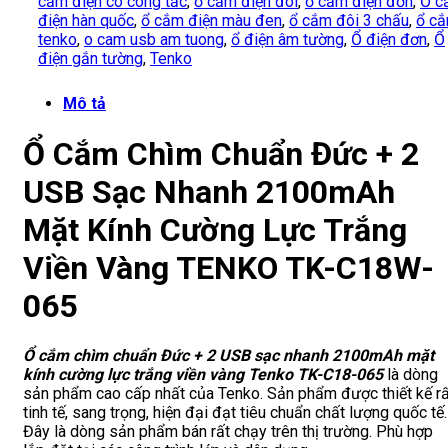
cắm điện có công tắc
,
ổ cắm điện đôi
,
ổ cắm điện đơn
,
Ổ c
điện hàn quốc
,
ổ cắm điện màu đen
,
ổ cắm đôi 3 chấu
,
ổ c
tenko
,
o cam usb am tuong
,
ổ điện âm tường
,
Ổ điện đơn
,
Ổ
điện gắn tường
,
Tenko
Mô tả
Ổ Cắm Chìm Chuẩn Đức + 2
USB Sạc Nhanh 2100mAh
Mặt Kính Cường Lực Trắng
Viền Vàng TENKO TK-C18W-
065
Ổ cắm chìm chuẩn Đức + 2 USB sạc nhanh 2100mAh mặt
kính cường lực trắng viền vàng Tenko TK-C18-065
là dòng
sản phẩm cao cấp nhất của Tenko. Sản phẩm được thiết kế rấ
tinh tế, sang trọng, hiện đại đạt tiêu chuẩn chất lượng quốc tế.
Đây là dòng sản phẩm bán rất chạy trên thị trường. Phù hợp