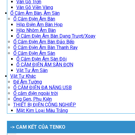
Vân Gỗ Trơn
Vân Gỗ Viền Vàng
Ổ Cắm Âm Bàn, Âm Sàn
Ổ Cắm Điện Âm Bàn
Hộp Điện Âm Bàn Họp
Hộp Nhôm Âm Bàn
Ổ Cắm Điện Âm Bàn Dạng Trượt/Xoay
Ổ Cắm Điện Âm Bàn Đảo Bếp
Ổ Cắm Điện Âm Bàn Thanh Ray
Ổ Cắm Điện Âm Sàn
Ổ Cắm Điện Âm Sàn Đôi
Ổ CẮM ĐIỆN ÂM SÀN ĐƠN
Vật Tư Âm Sàn
Vật Tư Khác
Đế Âm Tường
Ổ CẮM ĐIỆN ĐA NĂNG USB
Ổ cắm điện ngoài trời
Ống Gen, Phụ Kiện
THIẾT BỊ ĐIỆN CÔNG NGHIỆP
Mặt Kim Loại Màu Trắng
-> CAM KẾT CỦA TENKO