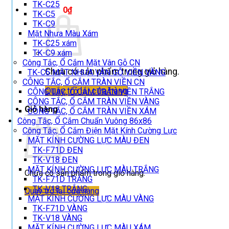
TK-C25
Giỏ hàng /
0
₫
TK-C5
TK-C9
Mặt Nhựa Màu Xám
TK-C25 xám
TK-C9 xám
Công Tắc, Ổ Cắm Mặt Vân Gỗ CN
Chưa có sản phẩm trong giỏ hàng.
TK-C6 MẶT NHỰA VÂN GỖ VIỀN VÀNG
CÔNG TẮC, Ổ CẮM TRÀN VIỀN CN
Quay trở lại cửa hàng
CÔNG TẮC, Ổ CẮM TRÀN VIỀN TRẮNG
CÔNG TẮC, Ổ CẮM TRÀN VIỀN VÀNG
Giỏ hàng
CÔNG TẮC, Ổ CẮM TRÀN VIỀN XÁM
Công Tắc, Ổ Cắm Chuẩn Vuông 86x86
Công Tắc, Ổ Cắm Điện Mặt Kính Cường Lực
MẶT KÍNH CƯỜNG LỰC MÀU ĐEN
TK-F71D ĐEN
TK-V18 ĐEN
MẶT KÍNH CƯỜNG LỰC MÀU TRẮNG
Chưa có sản phẩm trong giỏ hàng.
TK-F71D TRẮNG
TK-V18 TRẮNG
Quay trở lại cửa hàng
MẶT KÍNH CƯỜNG LỰC MÀU VÀNG
TK-F71D VÀNG
TK-V18 VÀNG
MẶT KÍNH CƯỜNG LỰC MÀU XÁM