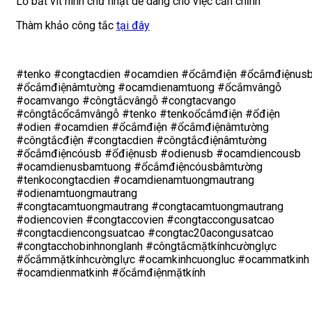
Lỗ bắt vít hình chữ nhật dễ dàng cho việc căn chỉnh
Thàm khảo công tắc
tại đây
#tenko #congtacdien #ocamdien #ổcắmđiện #ổcắmđiệnus
#ổcắmđiệnâmtường #ocamdienamtuong #ổcắmvângỗ
#ocamvango #côngtắcvângỗ #congtacvango
#côngtắcổcắmvângỗ #tenko #tenkoổcắmđiện #ổđiện
#odien #ocamdien #ổcắmđiện #ổcắmđiệnâmtường
#côngtắcđiện #congtacdien #côngtắcđiệnâmtường
#ổcắmđiệncóusb #ổđiệnusb #odienusb #ocamdiencousb
#ocamdienusbamtuong #ổcắmđiệncóusbâmtường
#tenkocongtacdien #ocamdienamtuongmautrang
#odienamtuongmautrang
#congtacamtuongmautrang #congtacamtuongmautrang
#odiencovien #congtaccovien #congtaccongusatcao
#congtacdiencongsuatcao #congtac20acongusatcao
#congtacchobinhnonglanh #côngtắcmặtkínhcườnglực
#ổcắmmặtkínhcườnglực #ocamkinhcuongluc #ocammatkinh
#ocamdienmatkinh #ổcắmđiệnmặtkính