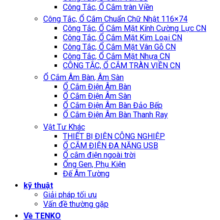
Công Tắc, Ổ Cắm tràn Viền
Công Tắc, Ổ Cắm Chuẩn Chữ Nhật 116×74
Công Tắc, Ổ Cắm Mặt Kính Cường Lực CN
Công Tắc, Ổ Cắm Mặt Kim Loại CN
Công Tắc, Ổ Cắm Mặt Vân Gỗ CN
Công Tắc, Ổ Cắm Mặt Nhựa CN
CÔNG TẮC, Ổ CẮM TRÀN VIỀN CN
Ổ Cắm Âm Bàn, Âm Sàn
Ổ Cắm Điện Âm Bàn
Ổ Cắm Điện Âm Sàn
Ổ Cắm Điện Âm Bàn Đảo Bếp
Ổ Cắm Điện Âm Bàn Thanh Ray
Vật Tư Khác
THIẾT BỊ ĐIỆN CÔNG NGHIỆP
Ổ CẮM ĐIỆN ĐA NĂNG USB
Ổ cắm điện ngoài trời
Ống Gen, Phụ Kiện
Đế Âm Tường
kỹ thuật
Giải pháp tối ưu
Vấn đề thường gặp
Về TENKO