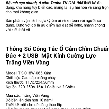
Bộ usb sạc nhanh, ổ cắm Tenko TK-C18-065
thiết kế đa
dạng, khả năng tùy biến cao, mang lại sự hài hòa và sang trọ
cho mọi không gian.
Sản phẩm vận hành cực kỳ êm ái và an toàn với người sử
dụng. Cùng với đó là ưu điểm lắp đặt dễ dàng, nhanh chóng
với kiểu bắt vít.
Thông Số Công Tắc Ổ Cắm Chìm Chuẩ
Đức + 2 USB Mặt Kính Cường Lực
Trắng Viền Vàng
Model: TK-C18W-065 Xám
Chất liệu: Cao cấp chống cháy.
Kích thước: 117x72x4.56mm
Nguồn: 220-250V 16A 1 Chiều và 2 Chiều
Màu sắc: Trắng Viền Vàng
Độ bền lên đến hơn 10 năm!
Thiết kế mặt che dễ dàng tháo lắp